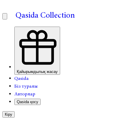
Qasida Collection
Қайырымдылық жасау
Qasida
Біз туралы
Авторлар
Qasida қосу
Кіру