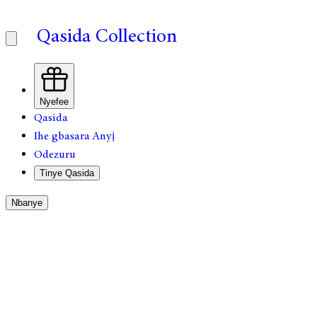
Qasida Collection
Nyefee
Qasida
Ihe gbasara Anyị
Odezuru
Tinye Qasida
Nbanye