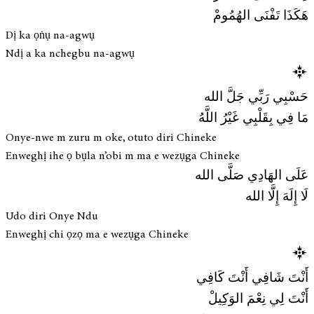
هَكَذَا تَفْنَى الهُمُومْ
Dị ka ọṅụ na-agwụ
Ndị a ka nchegbu na-agwụ
حَسْبِي رَبِّي جَلَّ الله
مَا فِي بِقَلْبِي غَيْرُ اللَّهُ
Onye-nwe m zuru m oke, otuto diri Chineke
Enweghị ihe ọ bụla n’obi m ma e wezụga Chineke
عَلَى الهَادِي صَلَّى الله
لَا إِلَهَ إِلَّا الله
Udo diri Onye Ndu
Enweghị chi ọzọ ma e wezụga Chineke
أَنْتَ شَافِي أَنْتَ كَافِي
أَنْتَ لِي نِعْمَ الوَكِيلْ