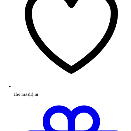
Ihe masịrị m