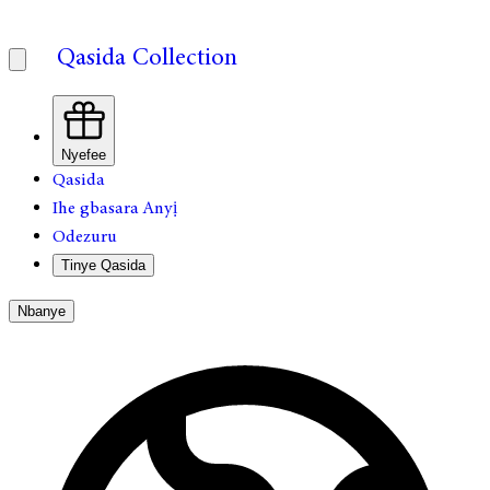
Qasida Collection
Nyefee
Qasida
Ihe gbasara Anyị
Odezuru
Tinye Qasida
Nbanye