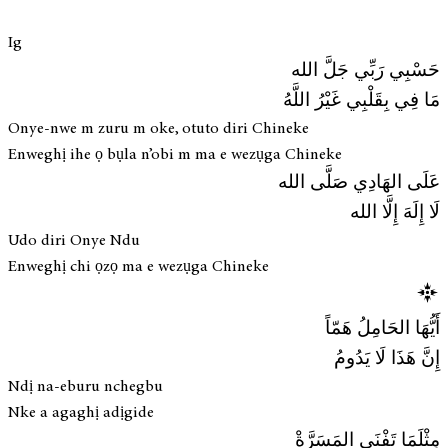
Ig
حَسْبِي رَبِّي جَلَّ الله
مَا فِي بِقَلْبِي غَيْرُ اللَّهُ
Onye-nwe m zuru m oke, otuto diri Chineke
Enweghị ihe ọ bụla n’obi m ma e wezụga Chineke
عَلَى الهَادِي صَلَّى الله
لَا إِلَهَ إِلَّا الله
Udo diri Onye Ndu
Enweghị chi ọzọ ma e wezụga Chineke
أَيُّهَا الحَامِلُ هَمّاً
إِنَّ هَذَا لَا يَدُومُ
Ndị na-eburu nchegbu
Nke a agaghị adịgide
مِثْلَمَا تَفْنَى المَسَرَّةْ