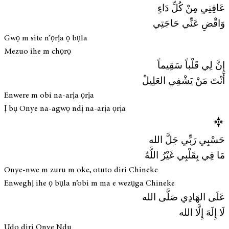
عَافِنِي مِنْ كُلِّ دَاءٍ
وَاقْضِ عَنِّي حَاجَتِي
Gwọ m site n’ọrịa ọ bụla
Mezuo ihe m chọrọ
إِنَّ لِي قَلْباً سَقِيماً
أَنْتَ مَنْ يَشْفِي العَلِيلْ
Enwere m obi na-arịa ọrịa
Ị bụ Onye na-agwọ ndị na-arịa ọrịa
حَسْبِي رَبِّي جَلَّ الله
مَا فِي بِقَلْبِي غَيْرُ اللَّهُ
Onye-nwe m zuru m oke, otuto diri Chineke
Enweghị ihe ọ bụla n’obi m ma e wezụga Chineke
عَلَى الهَادِي صَلَّى الله
لَا إِلَهَ إِلَّا الله
Udo diri Onye Ndu