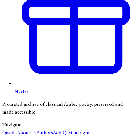
Nyefee
A curated archive of classical Arabic poetry, preserved and
made accessible.
Navigate
Qasida
About Us
Authors
Add Qasida
Login