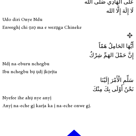
عَلَى الهَادِي صَلَّى الله
لَا إِلَهَ إِلَّا الله
Udo diri Onye Ndu
Enweghị chi ọzọ ma e wezụga Chineke
أَيُّهَا الحَامِلُ هَمّاً
إِنَّ حَمْلَ الهَمِّ شِرْكٌ
Ndị na-eburu nchegbu
Ibu nchegbu bụ ụdị ịkọrịta
سَلِّمِ الْأَمْرَ إِلَيْنَا
نَحْنُ أَوْلَى بِكَ مِنْكَ
Nyefee ihe ahụ nye anyị
Anyị na-eche gị karịa ka ị na-eche onwe gị.