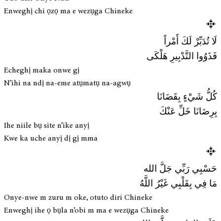
Enweghị chi ọzọ ma e wezụga Chineke
لَا تُدَبِّرْ لَكَ أَمْراً
فَذَوُوا التَّدْبِيرِ هَلْكَى
Echeghị maka onwe gị
N’ihi na ndị na-eme atụmatụ na-agwụ
كُلُّ شَيْءٍ بِقَضَانَا
بِرِضَانَا خَلِّ عَنْكَ
Ihe niile bụ site n’ike anyị
Kwe ka uche anyị dị gị mma
حَسْبِي رَبِّي جَلَّ الله
مَا فِي بِقَلْبِي غَيْرُ اللَّهُ
Onye-nwe m zuru m oke, otuto diri Chineke
Enweghị ihe ọ bụla n’obi m ma e wezụga Chineke