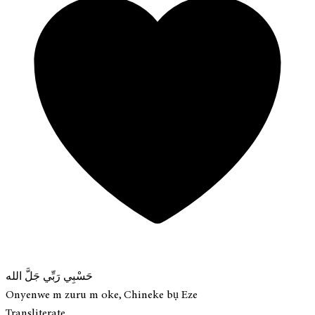
حَسْبِي رَبِّي جَلَّ الله
Onyenwe m zuru m oke, Chineke bụ Eze
Transliterate