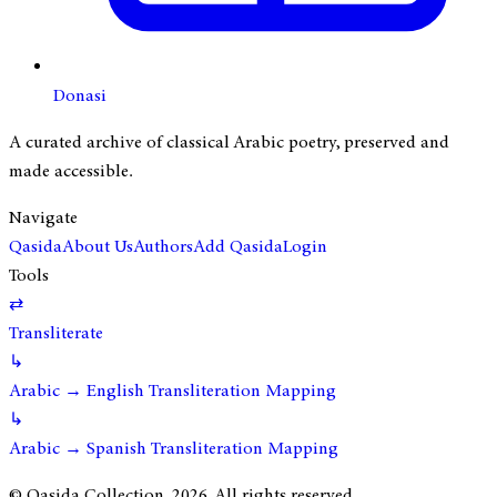
Donasi
A curated archive of classical Arabic poetry, preserved and
made accessible.
Navigate
Qasida
About Us
Authors
Add Qasida
Login
Tools
⇄
Transliterate
↳
Arabic → English Transliteration Mapping
↳
Arabic → Spanish Transliteration Mapping
© Qasida Collection.
2026
. All rights reserved.