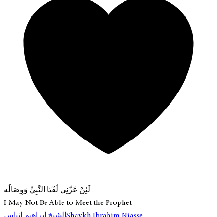
لَئِنْ عَزَّنِي لُقْيَا النَّبِيِّ وَوِصَالُه
I May Not Be Able to Meet the Prophet
الشيخ إبراهيم إنياس
Shaykh Ibrahim Niasse