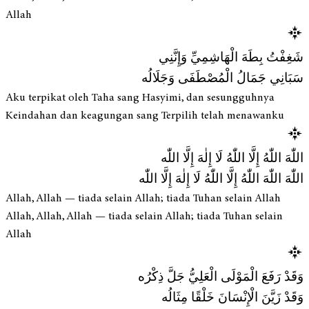
Allah
شَغِفْتُ بِطَهَ الْهَاشِمِيِّ وَإِنَّنِي
سَبَانِي جَمَالُ الْمُصْطَفَى وَجَلَالُه
Aku terpikat oleh Taha sang Hasyimi, dan sesungguhnya
Keindahan dan keagungan sang Terpilih telah menawanku
اللّٰهَ اللّٰهُ إِلَّا اللّٰهُ لَا إِلٰهَ إِلَّا اللّٰه
اللّٰهَ اللّٰهَ اللّٰهُ إِلَّا اللّٰهُ لَا إِلٰهَ إِلَّا اللّٰه
Allah, Allah — tiada selain Allah; tiada Tuhan selain Allah
Allah, Allah, Allah — tiada selain Allah; tiada Tuhan selain
Allah
وَقَدْ رَفَعَ الْمَوْلَى الْعَلِيُّ جَلَّ ذِكْرُه
وَقَدْ زَيَّنَ الْإِنْسَانَ خَلْقًا مِثَالُه