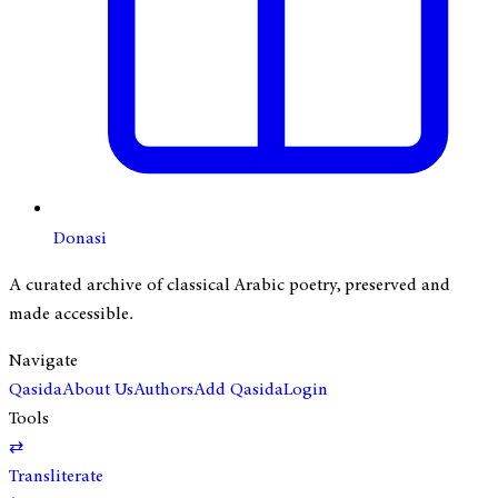
Donasi
A curated archive of classical Arabic poetry, preserved and
made accessible.
Navigate
Qasida
About Us
Authors
Add Qasida
Login
Tools
⇄
Transliterate