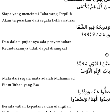
مِنْ كُلِّ هَمٍّ يُكْتَفَى
Siapa yang mencintai Taha yang Terpilih
Akan terpuaskan dari segala kekhawatiran
وَمَدِيحُهُ فِيهِ الشِّفَا
وَمَقَامُهُ لَا يُجْحَدُ
Dan dalam pujiannya ada penyembuhan
Kedudukannya tidak dapat disangkal
عَيْنُ العُيُوْنِ مُحَمَّدُ
بَابُ الإِلَهِ الْأوْحَدُ
Mata dari segala mata adalah Muhammad
Pintu Tuhan yang Esa
صَلُّوا عَلَيْهِ وَرَدِّدُوا
تَجِدُوا الْهَنَاءَ وَتَسْعَدُوا
Bersalawatlah kepadanya dan ulangilah