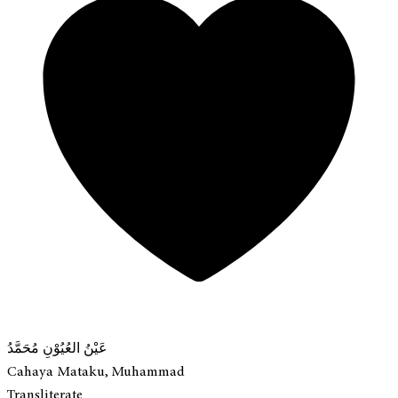
عَيْنُ العُيُوْنِ مُحَمَّدُ
Cahaya Mataku, Muhammad
Transliterate