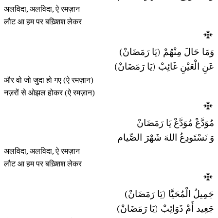
अलविदा, अलविदा, ऐ रमज़ान
लौट आ हम पर बख़्शिश लेकर
وَمَا حَالَ مِنْهُمْ (يَا رَمَضَانْ)
عَنِ الْعَيْنِ غَائِبْ (يَا رَمَضَانْ)
और वो जो जुदा हो गए (ऐ रमज़ान)
नज़रों से ओझल होकर (ऐ रमज़ान)
مُوَدَّعْ مُوَدَّعْ يَا رَمَضَانْ
وَ نَسْتَودِعُ اللهَ شَهْرَ الصِّيام
अलविदा, अलविदा, ऐ रमज़ान
लौट आ हम पर बख़्शिश लेकर
جَمِيلُ الْمُحَيَّا (يَا رَمَضَانْ)
جَعِيد أَمْ ذَوَائِبْ (يَا رَمَضَانْ)