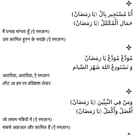
أَنَا مُسْتَجِير بِالْ (يَا رَمَضَانْ)
جَمَالِ الْمُكَمَّلْ (يَا رَمَضَانْ)
मैं पनाह मांगता हूँ (ऐ रमज़ान)
उस कामिल हुस्न के सदक़े (ऐ रमज़ान)
مُوَدَّعْ مُوَدَّعْ يَا رَمَضَانْ
وَ نَسْتَودِعُ اللهَ شَهْرَ الصِّيام
अलविदा, अलविदा, ऐ रमज़ान
लौट आ हम पर बख़्शिश लेकर
وَمَنْ فِي النَّبِيِّينَ (يَا رَمَضَانْ)
أَفْضَلْ وَأَكْمَلْ (يَا رَمَضَانْ)
जो तमाम नबियों में (ऐ रमज़ान)
सबसे अफ़ज़ल और कामिल हैं (ऐ रमज़ान)