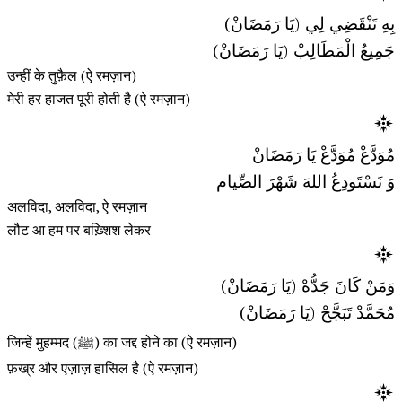
بِهِ تَنْقَضِي لِي (يَا رَمَضَانْ)
جَمِيعُ الْمَطَالِبْ (يَا رَمَضَانْ)
उन्हीं के तुफ़ैल (ऐ रमज़ान)
मेरी हर हाजत पूरी होती है (ऐ रमज़ान)
مُوَدَّعْ مُوَدَّعْ يَا رَمَضَانْ
وَ نَسْتَودِعُ اللهَ شَهْرَ الصِّيام
अलविदा, अलविदा, ऐ रमज़ान
लौट आ हम पर बख़्शिश लेकर
وَمَنْ كَانَ جَدُّهْ (يَا رَمَضَانْ)
مُحَمَّدْ تَبَجَّحْ (يَا رَمَضَانْ)
जिन्हें मुहम्मद (ﷺ) का जद्द होने का (ऐ रमज़ान)
फ़ख्र और एज़ाज़ हासिल है (ऐ रमज़ान)