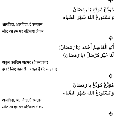
مُوَدَّعْ مُوَدَّعْ يَا رَمَضَانْ
وَ نَسْتَودِعُ اللهَ شَهْرَ الصِّيام
अलविदा, अलविदा, ऐ रमज़ान
लौट आ हम पर बख़्शिश लेकर
أَبُو الْقَاسِمْ أَحْمَد (يَا رَمَضَانْ)
لَنَا خَيْرَ مُرْسَلْ (يَا رَمَضَانْ)
अबुल क़ासिम अहमद (ऐ रमज़ान)
हमारे लिए बेहतरीन रसूल हैं (ऐ रमज़ान)
مُوَدَّعْ مُوَدَّعْ يَا رَمَضَانْ
وَ نَسْتَودِعُ اللهَ شَهْرَ الصِّيام
अलविदा, अलविदा, ऐ रमज़ान
लौट आ हम पर बख़्शिश लेकर