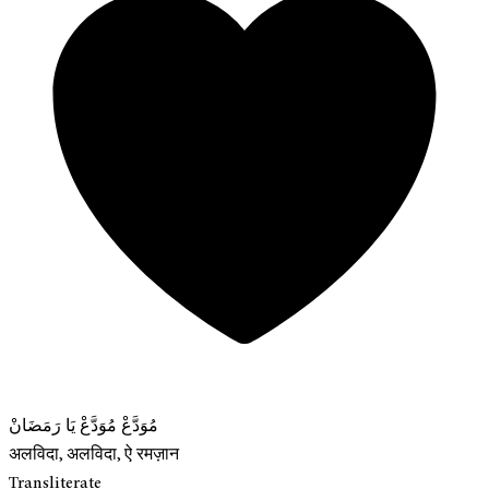
مُوَدَّعْ مُوَدَّعْ يَا رَمَضَانْ
अलविदा, अलविदा, ऐ रमज़ान
Transliterate