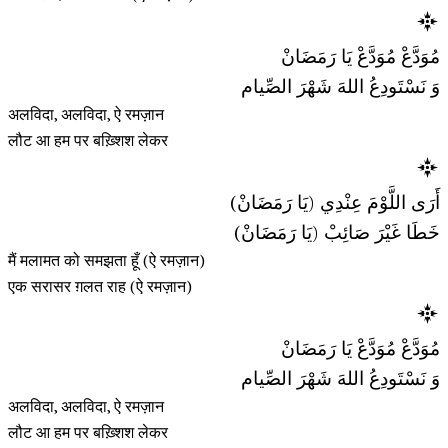
مُوَدَّعْ مُوَدَّعْ يَا رَمَضَانْ
وَ نَسْتَودِعُ اللهَ شَهْرَ الصِّيام
अलविदा, अलविदा, ऐ रमज़ान
लौट आ हम पर बख़्शिश लेकर
أَرَى اللَّوْمَ عِنْدِي (يَا رَمَضَانْ)
خَطَا غَيْرَ صَائِبْ (يَا رَمَضَانْ)
मैं मलामत को समझता हूँ (ऐ रमज़ान)
एक सरासर ग़लत राह (ऐ रमज़ान)
مُوَدَّعْ مُوَدَّعْ يَا رَمَضَانْ
وَ نَسْتَودِعُ اللهَ شَهْرَ الصِّيام
अलविदा, अलविदा, ऐ रमज़ान
लौट आ हम पर बख़्शिश लेकर