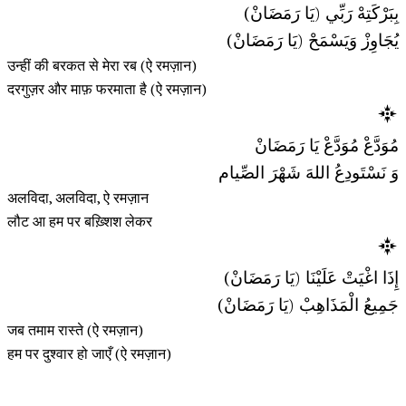
بِبَرْكَتِهْ رَبِّي (يَا رَمَضَانْ)
يُجَاوِزْ وَيَسْمَحْ (يَا رَمَضَانْ)
उन्हीं की बरकत से मेरा रब (ऐ रमज़ान)
दरगुज़र और माफ़ फरमाता है (ऐ रमज़ान)
مُوَدَّعْ مُوَدَّعْ يَا رَمَضَانْ
وَ نَسْتَودِعُ اللهَ شَهْرَ الصِّيام
अलविदा, अलविदा, ऐ रमज़ान
लौट आ हम पर बख़्शिश लेकर
إِذَا اغْيَتْ عَلَيْنَا (يَا رَمَضَانْ)
جَمِيعُ الْمَذَاهِبْ (يَا رَمَضَانْ)
जब तमाम रास्ते (ऐ रमज़ान)
हम पर दुश्वार हो जाएँ (ऐ रमज़ान)