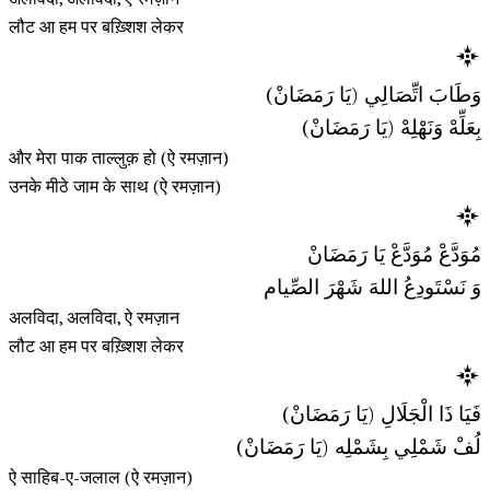
लौट आ हम पर बख़्शिश लेकर
وَطَابَ اتِّصَالِي (يَا رَمَضَانْ)
بِعَلِّهْ وَنَهْلِهْ (يَا رَمَضَانْ)
और मेरा पाक ताल्लुक़ हो (ऐ रमज़ान)
उनके मीठे जाम के साथ (ऐ रमज़ान)
مُوَدَّعْ مُوَدَّعْ يَا رَمَضَانْ
وَ نَسْتَودِعُ اللهَ شَهْرَ الصِّيام
अलविदा, अलविदा, ऐ रमज़ान
लौट आ हम पर बख़्शिश लेकर
فَيَا ذَا الْجَلَالِ (يَا رَمَضَانْ)
لُفْ شَمْلِي بِشَمْلِه (يَا رَمَضَانْ)
ऐ साहिब-ए-जलाल (ऐ रमज़ान)