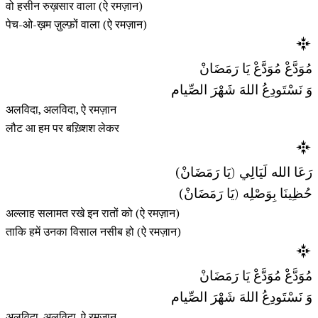
वो हसीन रुख़सार वाला (ऐ रमज़ान)
पेच-ओ-ख़म ज़ुल्फ़ों वाला (ऐ रमज़ान)
مُوَدَّعْ مُوَدَّعْ يَا رَمَضَانْ
وَ نَسْتَودِعُ اللهَ شَهْرَ الصِّيام
अलविदा, अलविदा, ऐ रमज़ान
लौट आ हम पर बख़्शिश लेकर
رَعَا الله لَيَالِي (يَا رَمَضَانْ)
حُظِينَا بِوَصْلِه (يَا رَمَضَانْ)
अल्लाह सलामत रखे इन रातों को (ऐ रमज़ान)
ताकि हमें उनका विसाल नसीब हो (ऐ रमज़ान)
مُوَدَّعْ مُوَدَّعْ يَا رَمَضَانْ
وَ نَسْتَودِعُ اللهَ شَهْرَ الصِّيام
अलविदा, अलविदा, ऐ रमज़ान