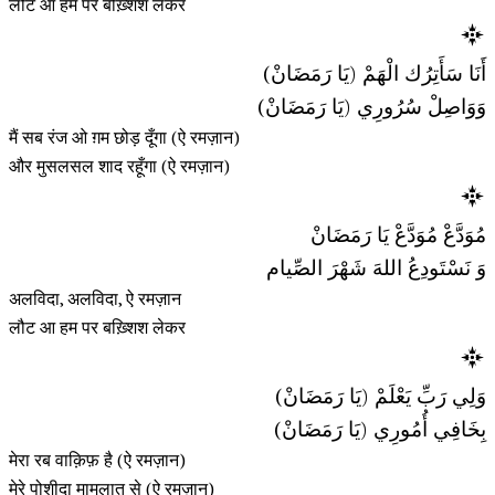
लौट आ हम पर बख़्शिश लेकर
أَنَا سَأَتِرُك الْهَمْ (يَا رَمَضَانْ)
وَوَاصِلْ سُرُورِي (يَا رَمَضَانْ)
मैं सब रंज ओ ग़म छोड़ दूँगा (ऐ रमज़ान)
और मुसलसल शाद रहूँगा (ऐ रमज़ान)
مُوَدَّعْ مُوَدَّعْ يَا رَمَضَانْ
وَ نَسْتَودِعُ اللهَ شَهْرَ الصِّيام
अलविदा, अलविदा, ऐ रमज़ान
लौट आ हम पर बख़्शिश लेकर
وَلِي رَبِّ يَعْلَمْ (يَا رَمَضَانْ)
بِخَافِي أُمُورِي (يَا رَمَضَانْ)
मेरा रब वाक़िफ़ है (ऐ रमज़ान)
मेरे पोशीदा मामलात से (ऐ रमज़ान)