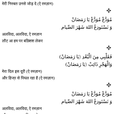
मेरी निस्बत उनसे जोड़ दे (ऐ रमज़ान)
مُوَدَّعْ مُوَدَّعْ يَا رَمَضَانْ
وَ نَسْتَودِعُ اللهَ شَهْرَ الصِّيام
अलविदा, अलविदा, ऐ रमज़ान
लौट आ हम पर बख़्शिश लेकर
فَقَلْبِي مِنَ الْبُعْدِ (يَا رَمَضَانْ)
وَالْهَجْرِ ذَائِبْ (يَا رَمَضَانْ)
मेरा दिल इस दूरी (ऐ रमज़ान)
और हिज्र से पिघल रहा है (ऐ रमज़ान)
مُوَدَّعْ مُوَدَّعْ يَا رَمَضَانْ
وَ نَسْتَودِعُ اللهَ شَهْرَ الصِّيام
अलविदा, अलविदा, ऐ रमज़ान