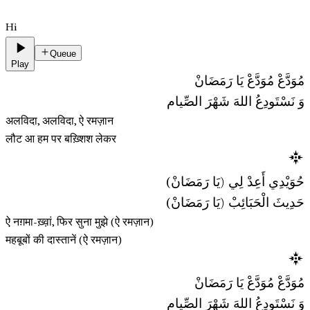
Hi
Queue
Play
مُوَدَّعْ مُوَدَّعْ يَا رَمَضَانْ
وَ نَسْتَودِعُ اللهَ شَهْرَ الصِّيام
अलविदा, अलविदा, ऐ रमज़ान
लौट आ हम पर बख़्शिश लेकर
حُوَيْدِي أَعِدْ لِي (يَا رَمَضَانْ)
حَدِيثَ الْحَبَائِبْ (يَا رَمَضَانْ)
ऐ नग़मा-ख़्व़ां, फिर सुना मुझे (ऐ रमज़ान)
महबूबों की दास्तानें (ऐ रमज़ान)
مُوَدَّعْ مُوَدَّعْ يَا رَمَضَانْ
وَ نَسْتَودِعُ اللهَ شَهْرَ الصِّيام