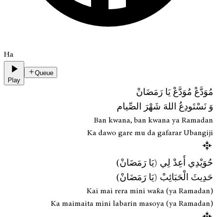
Ha
Queue
Play
مُوَدَّعْ مُوَدَّعْ يَا رَمَضَانْ
وَ نَسْتَودِعُ اللهَ شَهْرَ الصِّيام
Ban kwana, ban kwana ya Ramadan
Ka dawo gare mu da gafarar Ubangiji
حُوَيْدِي أَعِدْ لِي (يَا رَمَضَانْ)
حَدِيثَ الْحَبَائِبْ (يَا رَمَضَانْ)
Kai mai rera mini waƙa (ya Ramadan)
Ka maimaita mini labarin masoya (ya Ramadan)