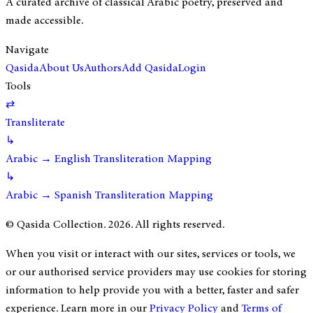
A curated archive of classical Arabic poetry, preserved and
made accessible.
Navigate
Qasida
About Us
Authors
Add Qasida
Login
Tools
⇄
Transliterate
↳
Arabic → English Transliteration Mapping
↳
Arabic → Spanish Transliteration Mapping
© Qasida Collection.
2026
. All rights reserved.
When you visit or interact with our sites, services or tools, we
or our authorised service providers may use cookies for storing
information to help provide you with a better, faster and safer
experience. Learn more in our
Privacy Policy
and
Terms of