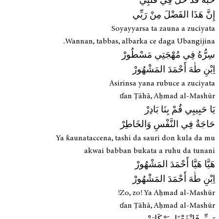
حُبُّهُ قَدْ حَلَّ فِي قَلْبِي
إِنَّ هَذَا الفَضْلَ مِنْ رَبِّي
Soyayyarsa ta zauna a zuciyata
Wannan, tabbas, albarka ce daga Ubangijina.
سِرُّهُ فِي مُهْجَتِي مَسْطُورْ
اِبْنِ طٰهَ أَحْمَدَ المَشْهُورْ
Asirinsa yana rubuce a zuciyata
ɗan Ṭāhā, Aḥmad al-Mashūr
يَا حَبِيبِي قُمْ بِنَا بَادِرْ
حَاجَةٌ فِي النَّفْسِ وَالخَاطِرْ
Ya ƙaunataccena, tashi da sauri don kula da mu
akwai babban bukata a ruhu da tunani
هَيَّا هَيَّا أَحْمَدَ المَشْهُورْ
اِبْنِ طٰهَ أَحْمَدَ المَشْهُورْ
Zo, zo! Ya Aḥmad al-Mashūr!
ɗan Ṭāhā, Aḥmad al-Mashūr