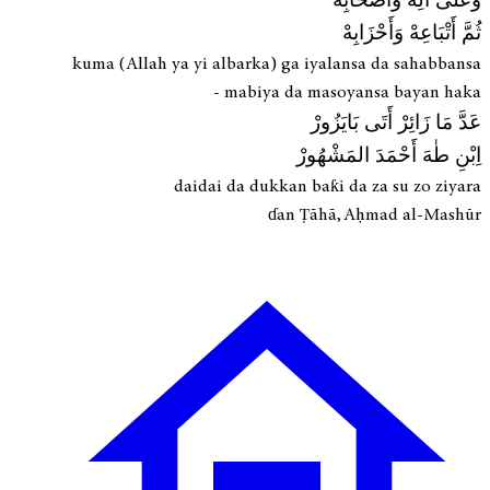
وَعَلَى آلِهْ وَأَصْحَابِهْ
ثُمَّ أَتْبَاعِهْ وَأَحْزَابِهْ
kuma (Allah ya yi albarka) ga iyalansa da sahabbansa
mabiya da masoyansa bayan haka -
عَدَّ مَا زَائِرْ أَتَى بَايَزُورْ
اِبْنِ طٰهَ أَحْمَدَ المَشْهُورْ
daidai da dukkan baƙi da za su zo ziyara
ɗan Ṭāhā, Aḥmad al-Mashūr