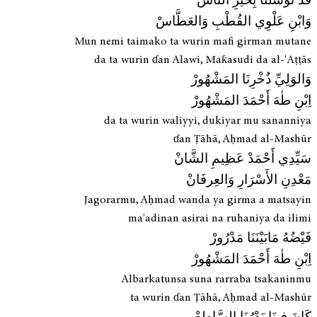
قَدْ تَوَسَّلْنَا بِخَيْرِ النَّاسْ
وَابْنِ عَلْوِي القُطْبِ وَالعَطَّاسْ
Mun nemi taimako ta wurin mafi girman mutane
da ta wurin ɗan Alawi, Maƙasudi da al-'Aṭṭās
وَالوَلِيِّ ذُخْرِنَا المَشْهُورْ
اِبْنِ طٰهَ أَحْمَدَ المَشْهُورْ
da ta wurin waliyyi, dukiyar mu sananniya
ɗan Ṭāhā, Aḥmad al-Mashūr
سَيِّدِي أَحْمَدْ عَظِیمِ الشَّانْ
مَعْدِنِ الأَسْرَارِ وَالعِرفَانْ
Jagorarmu, Aḥmad wanda ya girma a matsayin
ma'adinan asirai na ruhaniya da ilimi
فَيْضُهُ مَابَيْنَنَا مَدْرُورْ
اِبْنِ طٰهَ أَحْمَدَ المَشْهُورْ
Albarkatunsa suna rarraba tsakaninmu
ta wurin ɗan Ṭāhā, Aḥmad al-Mashūr