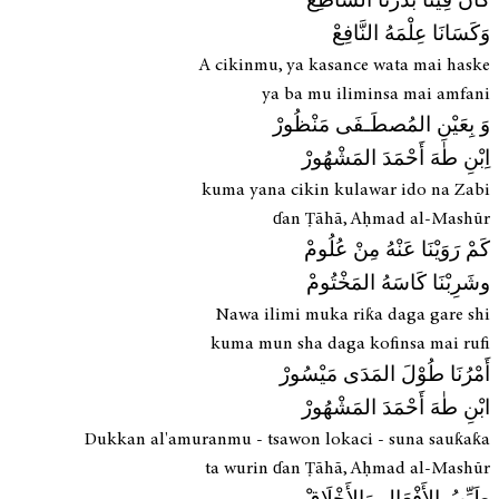
كَانَ فِينَا بَدْرُنَا السَّاطِعْ
وَكَسَانَا عِلْمَهُ النَّافِعْ
A cikinmu, ya kasance wata mai haske
ya ba mu iliminsa mai amfani
وَ بِعَيْنِ المُصطَـفَى مَنْظُورْ
اِبْنِ طٰهَ أَحْمَدَ المَشْهُورْ
kuma yana cikin kulawar ido na Zabi
ɗan Ṭāhā, Aḥmad al-Mashūr
كَمْ رَوَيْنَا عَنْهُ مِنْ عُلُومْ
وشَرِبْنَا كَاسَهُ المَخْتُومْ
Nawa ilimi muka riƙa daga gare shi
kuma mun sha daga kofinsa mai rufi
أَمْرُنَا طُوْلَ المَدَى مَيْسُورْ
ابْنِ طٰهَ أَحْمَدَ المَشْهُورْ
Dukkan al'amuranmu - tsawon lokaci - suna sauƙaƙa
ta wurin ɗan Ṭāhā, Aḥmad al-Mashūr