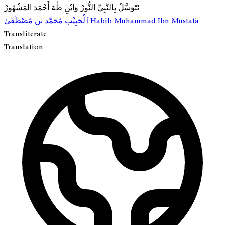
نَتَوَسَّلُ بِالنَّبِيِّ النُّورْ وَابْنِ طٰهَ أَحْمَدَ المَشْهُورْ
ٱلْحَبِيْب مُحَمَّد بن مُصْطَفَىٰ
Habib Muhammad Ibn Mustafa
Transliterate
Translation