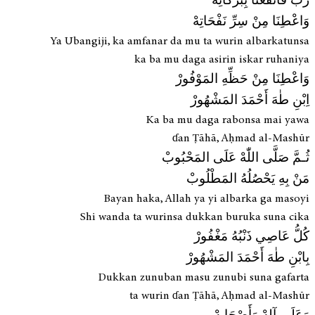
رَبِّ فَانْفَعْنَا بِبَرْكَاتِهْ
وَاعْطِنَا مِنْ سِرِّ نَفْحَاتِهْ
Ya Ubangiji, ka amfanar da mu ta wurin albarkatunsa
ka ba mu daga asirin iskar ruhaniya
وَاعْطِنَا مِنْ حَظِّهِ المَوْفُورْ
اِبْنِ طٰهَ أَحْمَدَ المَشْهُورْ
Ka ba mu daga rabonsa mai yawa
ɗan Ṭāhā, Aḥmad al-Mashūr
ثُـمَّ صَلَّى اللّٰهْ عَلَى المَحْبُوبْ
مَنْ بِهِ يَحْصُلُهُ المَطْلُوبْ
Bayan haka, Allah ya yi albarka ga masoyi
Shi wanda ta wurinsa dukkan buruka suna cika
كُلُّ عَاصِي ذَنْبُهُ مَغْفُورْ
بِابْنِ طٰهَ أَحْمَدَ المَشْهُورْ
Dukkan zunuban masu zunubi suna gafarta
ta wurin ɗan Ṭāhā, Aḥmad al-Mashūr