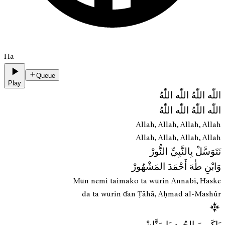
Ha
Queue
Play
اللّٰه اللّٰهُ اللّٰه اللّٰهُ
اللّٰه اللّٰهُ اللّٰه اللّٰهُ
Allah, Allah, Allah, Allah
Allah, Allah, Allah, Allah
نَتَوَسَّلْ بِالنَّبِيِّ النُّورْ
وَابْنِ طٰهَ أَحْمَدَ المَشْهُورْ
Mun nemi taimako ta wurin Annabi, Haske
da ta wurin ɗan Ṭāhā, Aḥmad al-Mashūr