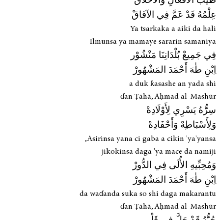
طَيِّبُ الأَفْعَالِ وَالأَخْلَاقْ
عِلْمُهُ قَدْ عَمَّ فِي الآفَاقْ
Ya tsarkaka a aiki da hali
Ilmunsa ya mamaye sararin samaniya
فِي جَمِيعْ بُلْدَانِنَا مَنْشُوْر
اِبْنِ طٰهَ أَحْمَدَ المَشْهُورْ
a duk ƙasashe an yada shi
ɗan Ṭāhā, Aḥmad al-Mashūr
سِرُّهُ يَسْرِي لِأَوْلَادِهْ
وَلِأَسْبَاطِهْ وَأَحْفَادِهْ
Asirinsa yana ci gaba a cikin 'ya'yansa,
jikokinsa daga 'ya mace da namiji
وَمُحِبِّيهِ الأُلَى فِي الدُّورْ
اِبْنِ طٰهَ أَحْمَدَ المَشْهُورْ
da waɗanda suka so shi daga makarantu
ɗan Ṭāhā, Aḥmad al-Mashūr