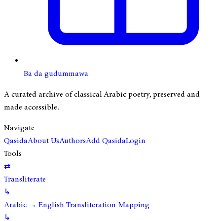
Ba da gudummawa
A curated archive of classical Arabic poetry, preserved and
made accessible.
Navigate
Qasida
About Us
Authors
Add Qasida
Login
Tools
⇄
Transliterate
↳
Arabic → English Transliteration Mapping
↳