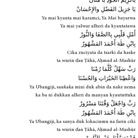
يَاكَرِيمَ الجُودِ يَا مَنَّانْ
يَا جَزِيلَ الفَضْلِ والإِحْسَانْ
Ya mai kyauta mai karamci, Ya Mai bayarwa
Ya mai yalwar alheri da kyautatawa
أَمْلِ قَلْبِي بِاالصَّفَا وَالنُّورْ
بِابْنِ طٰهَ أَحْمَدَ المَشْهُورْ
Cika zuciyata da tsarki da haske
ta wurin ɗan Ṭāhā, Aḥmad al-Mashūr
رَبِّ سَهِّلْ كُلَّمَا رُمْنَا
وَاعْطِنَا الخَيْرَاتِ وَالحُسْنَا
Ya Ubangiji, sauƙaƙa mini duk abin da nake nema
ka ba ni dukkan alheri da manyan kyaututtuka
رَبِّ وَاجْعَلْ وَقْتَنَا مَسْرُورْ
بِابْنِ طٰهَ أَحْمَدَ المَشْهُورْ
Ya Ubangiji, ka sanya duk lokacinmu na farin ciki
ta wurin ɗan Ṭāhā, Aḥmad al-Mashūr