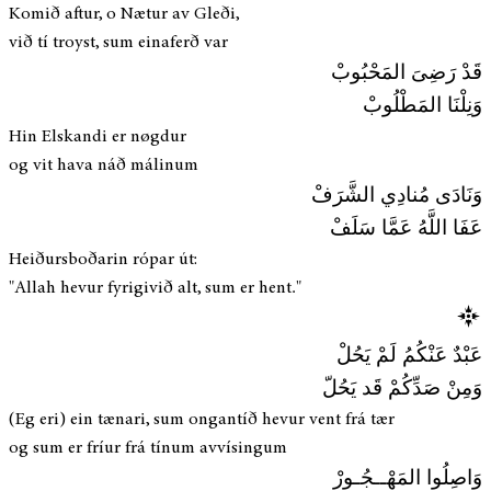
Komið aftur, o Nætur av Gleði,
við tí troyst, sum einaferð var
قَدْ رَضِىَ المَحْبُوبْ
وَنِلْنَا المَطْلُوبْ
Hin Elskandi er nøgdur
og vit hava náð málinum
وَنَادَى مُنادِي الشَّرَفْ
عَفَا اللَّهُ عَمَّا سَلَفْ
Heiðursboðarin rópar út:
"Allah hevur fyrigivið alt, sum er hent."
عَبْدٌ عَنْكُمُ لَمْ يَحُلْ
وَمِنْ صَدِّكُمْ قَد يَحُلّ
(Eg eri) ein tænari, sum ongantíð hevur vent frá tær
og sum er fríur frá tínum avvísingum
وَاصِلُوا المَهْــجُـورْ