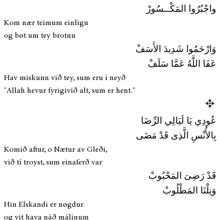
واجْبُرُوا المَكْــسُورْ
Kom nær teimum einligu
og bøt um tey brotnu
وَارْحَمُوا شَدِيدَ الأَسَفْ
عَفَا اللَّهُ عَمَّا سَلَفْ
Hav miskunn við tey, sum eru í neyð
"Allah hevur fyrigivið alt, sum er hent."
عُودِي يَا لَيَالِي الرِّضَا
بِالأُنْسِ الَّذِى قَدْ مَضَى
Komið aftur, o Nætur av Gleði,
við tí troyst, sum einaferð var
قَدْ رَضِىَ المَحْبُوبْ
وَنِلْنَا المَطْلُوبْ
Hin Elskandi er nøgdur
og vit hava náð málinum