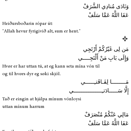
وَنَادَى مُنادِي الشَّرَفْ
عَفَا اللَّهُ عَمَّا سَلَفْ
Heiðursboðarin rópar út:
"Allah hevur fyrigivið alt, sum er hent."
مَن لِى غَيْرُكُمْ أَرْتَجِي
وَإِلَى بَابِ مَنْ أَلْتَجِــــي
Hvør er har uttan tú, at eg kann seta mína vón til
og til hvørs dyr eg søki skjól.
مَــــــــا لِفَـاقَتـِـــــي
إِلَّا سَـــــادَتـِــــــــــــــــي
Tað er eingin at hjálpa mínum vónloysi
uttan mínum harrum
مَالِي عَنْكُمُ مُنْصَرَفْ
عَفَا اللَّهُ عَمَّا سَلَفْ