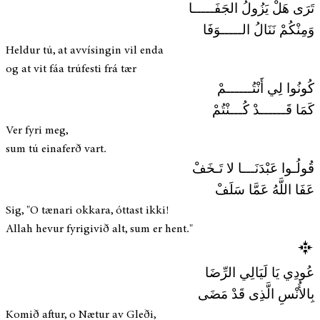
تَرَى هَلْ يَزُولُ الجَفَـــــا
وَمِنْكُمْ نَنَالُ الـــــوَفَا
Heldur tú, at avvísingin vil enda
og at vit fáa trúfesti frá tær
كُونُوا لِي أَنْتُــــــمْ
كَمَا قَــــــدْ كُـــنْتُمْ
Ver fyri meg,
sum tú einaferð vart.
قُولُـوا عَبْدَنَـــا لا تَـخَفْ
عَفَا اللَّهُ عَمَّا سَلَفْ
Sig, "O tænari okkara, óttast ikki!
Allah hevur fyrigivið alt, sum er hent."
عُودِي يَا لَيَالِي الرِّضَا
بِالأُنْسِ الَّذِى قَدْ مَضَى
Komið aftur, o Nætur av Gleði,