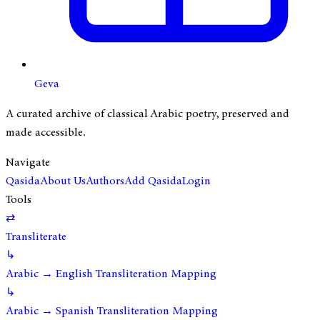
Geva
A curated archive of classical Arabic poetry, preserved and
made accessible.
Navigate
Qasida
About Us
Authors
Add Qasida
Login
Tools
⇄
Transliterate
↳
Arabic → English Transliteration Mapping
↳
Arabic → Spanish Transliteration Mapping