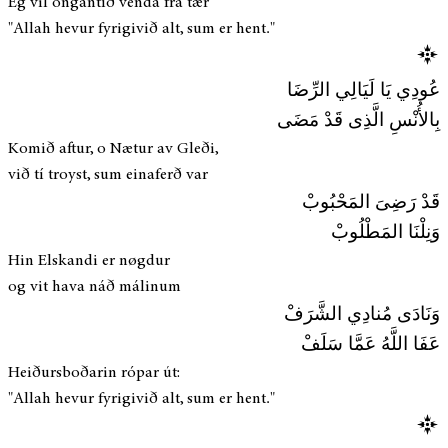
Eg vil ongantíð venda frá tær
"Allah hevur fyrigivið alt, sum er hent."
عُودِي يَا لَيَالِي الرِّضَا
بِالأُنْسِ الَّذِى قَدْ مَضَى
Komið aftur, o Nætur av Gleði,
við tí troyst, sum einaferð var
قَدْ رَضِىَ المَحْبُوبْ
وَنِلْنَا المَطْلُوبْ
Hin Elskandi er nøgdur
og vit hava náð málinum
وَنَادَى مُنادِي الشَّرَفْ
عَفَا اللَّهُ عَمَّا سَلَفْ
Heiðursboðarin rópar út:
"Allah hevur fyrigivið alt, sum er hent."