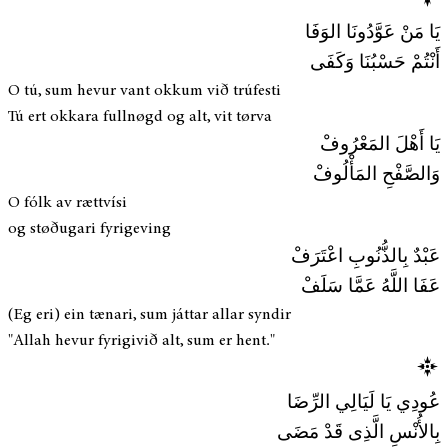
يَا مَنْ عَوَّدُونَا الوَفَا
أَنْتُمْ حَسْبُنَا وَكَفَى
O tú, sum hevur vant okkum við trúfesti
Tú ert okkara fullnøgd og alt, vit tørva
يَا أَهْلَ المَعْرُوفْ
وَالصَّفْحِ المَأْلُوفْ
O fólk av rættvísi
og støðugari fyrigeving
عَبْدٌ بِالذُّنُوبِ اعْتَرَفْ
عَفَا اللَّهُ عَمَّا سَلَفْ
(Eg eri) ein tænari, sum játtar allar syndir
"Allah hevur fyrigivið alt, sum er hent."
عُودِي يَا لَيَالِي الرِّضَا
بِالأُنْسِ الَّذِى قَدْ مَضَى