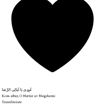
عُودِى يَا لَيَالِى الرِّضَا
Kom aftur, O Nætur av Nøgdsemi
Transliterate