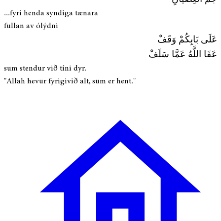
...fyri henda syndiga tænara
fullan av ólýdni
عَلَى بَابِكُمْ وَقَفْ
عَفَا اللَّهُ عَمَّا سَلَفْ
sum stendur við tíni dyr.
"Allah hevur fyrigivið alt, sum er hent."