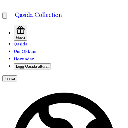
Qasida Collection
Geva
Qasida
Um Okkum
Høvundar
Legg Qasida afturat
Innrita