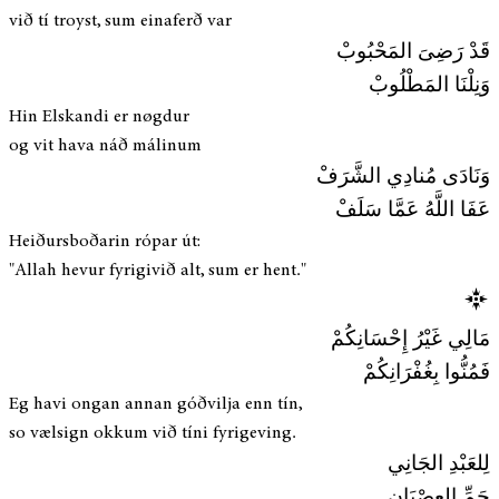
við tí troyst, sum einaferð var
قَدْ رَضِىَ المَحْبُوبْ
وَنِلْنَا المَطْلُوبْ
Hin Elskandi er nøgdur
og vit hava náð málinum
وَنَادَى مُنادِي الشَّرَفْ
عَفَا اللَّهُ عَمَّا سَلَفْ
Heiðursboðarin rópar út:
"Allah hevur fyrigivið alt, sum er hent."
مَالِي غَيْرُ إِحْسَانِكُمْ
فَمُنُّوا بِغُفْرَانِكُمْ
Eg havi ongan annan góðvilja enn tín,
so vælsign okkum við tíni fyrigeving.
لِلعَبْدِ الجَانِي
جَمِّ العِصْيَانِ