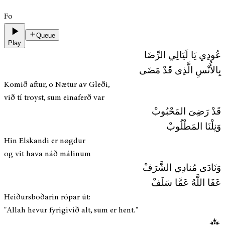
Fo
Queue
Play
عُودِي يَا لَيَالِي الرِّضَا
بِالأُنْسِ الَّذِى قَدْ مَضَى
Komið aftur, o Nætur av Gleði,
við tí troyst, sum einaferð var
قَدْ رَضِىَ المَحْبُوبْ
وَنِلْنَا المَطْلُوبْ
Hin Elskandi er nøgdur
og vit hava náð málinum
وَنَادَى مُنادِي الشَّرَفْ
عَفَا اللَّهُ عَمَّا سَلَفْ
Heiðursboðarin rópar út:
"Allah hevur fyrigivið alt, sum er hent."