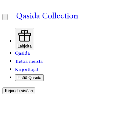
Qasida Collection
Lahjoita
Qasida
Tietoa meistä
Kirjoittajat
Lisää Qasida
Kirjaudu sisään