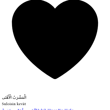
الْمَشْرَبُ الْأَهْنَى
Suloisin kevät