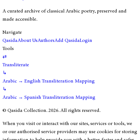
A curated archive of classical Arabic poetry, preserved and
made accessible.
Navigate
Qasida
About Us
Authors
Add Qasida
Login
Tools
⇄
Transliterate
↳
Arabic → English Transliteration Mapping
↳
Arabic → Spanish Transliteration Mapping
© Qasida Collection.
2026
. All rights reserved.
When you visit or interact with our sites, services or tools, we
or our authorised service providers may use cookies for storing
information to help provide you with a better, faster and safer