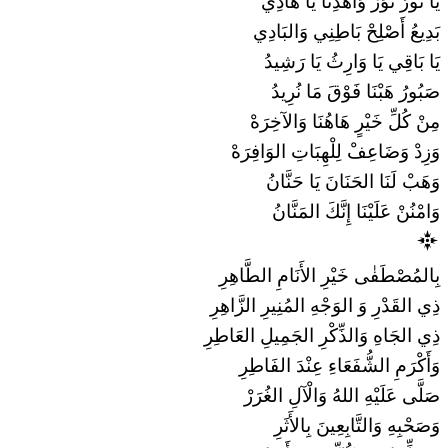
يَا نُورُ نَوِّرْ وَاهْدِنَا يَا هَادِي
بَدِيعُ أَصْلِحْ بَاطِنِي وَالبَادِي
يَا بَاقِي يَا وَارِثُ يَا رَشِيدُ
صَبُورُ هَبْنَا فَوْقَ مَا نُرِيدُ
مِنْ كُلِّ خَيْرٍ هَاهُنَا وَالآخِرَهْ
وَزِدْ وَضَاعِفْ لِلْهِبَاتِ الوَافِرَهْ
وَهَبْ لَنَا الحَنَانَ يَا حَنَّانُ
وَامْنُنْ عَلَيْنَا إِنَّكَ المَنَّانُ
بِالمُصْطَفٰى خَيْرِ الأَنَامِ الطَّاهِرِ
ذِي القَدْرِ وَ الوَجْهِ المُنِيرِ الزَّاهِرِ
ذِي الجَاهِ وَالذِّكْرِ الجَمِيلِ العَاطِرِ
وَأَكْرَمِ الشُّفَعَاءِ عِنْدَ الفَاطِرِ
صَلَّى عَلَيْهِ اللهُ وَالْآلِ الغُرَرْ
وَصَحْبِهِ وَالتَّابِعِينَ بِالأَثَرِ