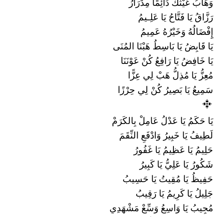
وَهَّابُ غَيْثُكْ دَائِمًا مِدْرَارُ
رَزَّاقُ يَا فَتَّاحُ يَا عَلِـيمُ
إِِفْضَالُهُ وَخَيْرُهُ عَمِيمُ
يَا قَابِضُ يَا بَاسِطُ هَبْنَا المُنَى
يَا خَافِضُ يَا رَافِعُ كُنْ عَوْنَنَا
مُعِزُّ يَا مُذِلُّ هَبْ لِي عِزًّا
سَمِيعُ يَا بَصِيرُ كُنْ لِي حِرْزًا
يَا حَكَمُ يَا عَدْلُ عَامِلْ بِالكَرَمْ
لَطِيفُ يَا خَبِيرُ وَادْفَعِ النِّقَمَ
حَلِيمُ يَا عَظِيمُ يَا غَفُورُ
شَكُورُ يَا عَلِيُّ يَا كَبِيرُ
حَفِيظُ يَا مُقِيتُ يَا حَسِيبُ
جَلِيلُ يَا كَرِيمُ يَا رَقِيبُ
مُجِيبُ يَا وَاسِعُ وَسِّعْ مَشْهَدِي