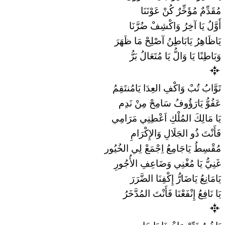
مُقَدِّمٌ مُؤَخِّرٌ كُنْ عَوْنَنَا
أَوَّلُ يَا آخِرُ وَاكْشِفْ ضُرَّنَا
يَاظَاهِرُ يَابَاطِنُ آصْلِحْ مَا ظَهَرَ
وَبَاطِنًا يَا وَالُّ يَا مُتَعَالُ بَرُّ
تَوَّابُ تُبْ وَاكْفِ العِدَا يَامُنتَقِمُ
عَفُوُّ يَارَؤُوفُ سَامِحْ مِنْ نَدِم
يَا مَالِكَ المُلْكِ اَعْطِنِي مَرَامِي
فَأَنْتَ ذُو الجَلَالِ وَالإِكْرَامِ
مُقْسِطُ يَاجَامِعُ اِجْمَعْ لِي الخُيُور
غَنِيُّ يَا مُغْنِي وَضَاعِفِ الأُجُورِ
يَامَانِعُ يَاضَارُّ إِكْفِنَا الضَّرَرَ
يَا نَافِعُ إِنْفَعْنَا فَأَنْتَ المُدَّخَرُ