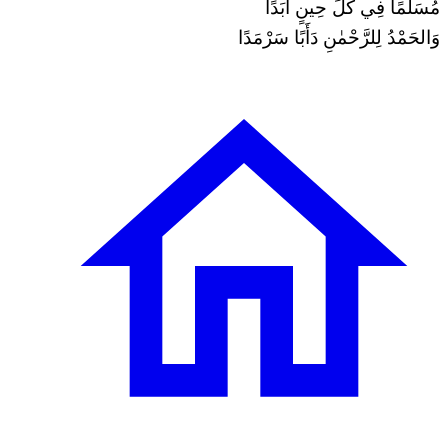
مُسَلِّمًا فِي كُلِّ حِينٍ أَبَدًا
وَالحَمْدُ لِلرَّحْمٰنِ دَأَبًا سَرْمَدًا