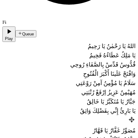
Fi
Queue
Play
اللهُ يَا رَحْمٰنُ يَا رَحِيمُ
يَا مَلِكُ عَطَاءُهُ فَخِيمُ
قُدُّوسُ قَدِّسْ بِالصَّفَاءِ رُوحِي
وَافْتَحْ عَلَينَا أَكْبَرَ الْفُتُوحِ
سَلَامُ يَا مُؤْمِنُ آمِنْ رَوْعَتِي
مُهَيْمِنٌ عَزِيزُ اِرْفَعْ رُتْبَتِي
جَبَّارُ يَا مُتَكَبِّرُ يَا خَالِقُ
يَا بَارِئُ إِنِّي بِفَضْلِكَ وَاثِقُ
مُصَوِّرُ غَفَّارُ يَا قَهَّارُ