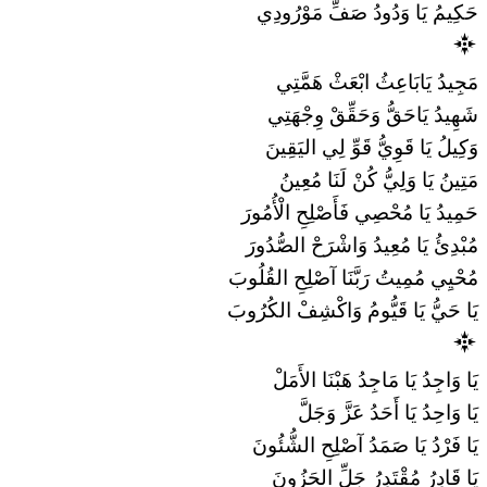
حَكِيمُ يَا وَدُودُ صَفِّ مَوْرُودِي
مَجِيدُ يَابَاعِثُ ابْعَثْ هَمَّتِي
شَهِيدُ يَاحَقُّ وَحَقِّقْ وِجْهَتِي
وَكِيلُ يَا قَوِيُّ قَوِّ لِي اليَقِينَ
مَتِينُ يَا وَلِيُّ كُنْ لَنَا مُعِينُ
حَمِيدُ يَا مُحْصِي فَأَصْلِحِ الْأُمُورَ
مُبْدِئُ يَا مُعِيدُ وَاشْرَحْ الصُّدُورَ
مُحْيِي مُمِيتُ رَبَّنَا آصْلِحِ القُلُوبَ
يَا حَيُّ يَا قَيُّومُ وَاكْشِفْ الكُرُوبَ
يَا وَاجِدُ يَا مَاجِدُ هَبْنَا الأَمَلْ
يَا وَاحِدُ يَا أَحَدُ عَزَّ وَجَلَّ
يَا فَرْدُ يَا صَمَدُ آصْلِحِ الشُّئُونَ
يَا قَادِرُ مُقْتَدِرُ جَلِّ الحَزُونَ