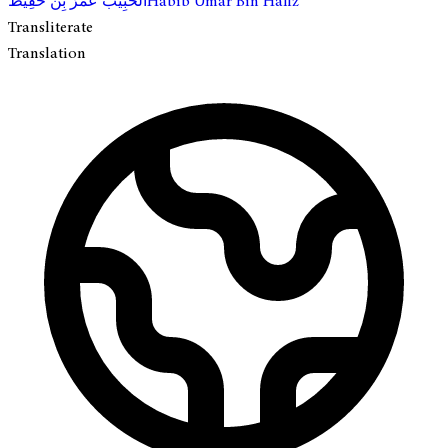
Habib Umar Bin Hafiz
الحَبِيب عُمَرْ بِن حَفِيظ
Transliterate
Translation