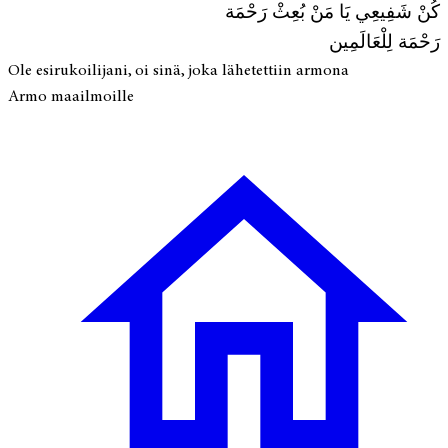
كُنْ شَفِيعِي يَا مَنْ بُعِثْ رَحْمَة
رَحْمَة لِلْعَالَمِين
Ole esirukoilijani, oi sinä, joka lähetettiin armona
Armo maailmoille