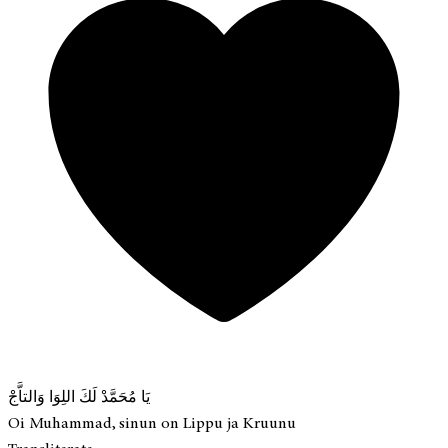
يَا مُحَمَّدْ لَكَ اللِوَا وَالتاَّجْ
Oi Muhammad, sinun on Lippu ja Kruunu