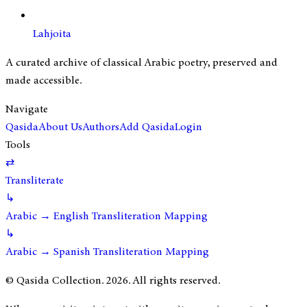
Lahjoita
A curated archive of classical Arabic poetry, preserved and
made accessible.
Navigate
Qasida
About Us
Authors
Add Qasida
Login
Tools
⇄
Transliterate
↳
Arabic → English Transliteration Mapping
↳
Arabic → Spanish Transliteration Mapping
© Qasida Collection.
2026
. All rights reserved.