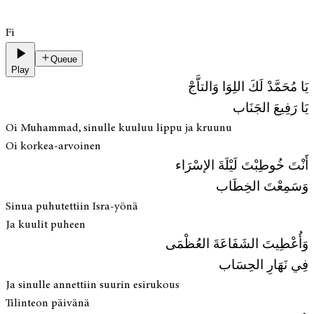
Fi
Queue
Play
يَا مُحَمَّدْ لَكَ اللِوَا وَالتاَّجْ
يَا رَفِيعَ الجَنَاب
Oi Muhammad, sinulle kuuluu lippu ja kruunu
Oi korkea-arvoinen
أَنْتَ خُوطِبْتَ لَيْلَةَ الإسْرَاء
وَسَمِعْتَ الخِطَاب
Sinua puhutettiin Isra-yönä
Ja kuulit puheen
وَأُعْطِيتَ الشَفَاعَةَ العُظْمَى
فِي نَهَارِ الحِسَاب
Ja sinulle annettiin suurin esirukous
Tilinteon päivänä