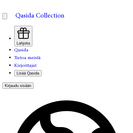
Qasida Collection
Lahjoita
Qasida
Tietoa meistä
Kirjoittajat
Lisää Qasida
Kirjaudu sisään