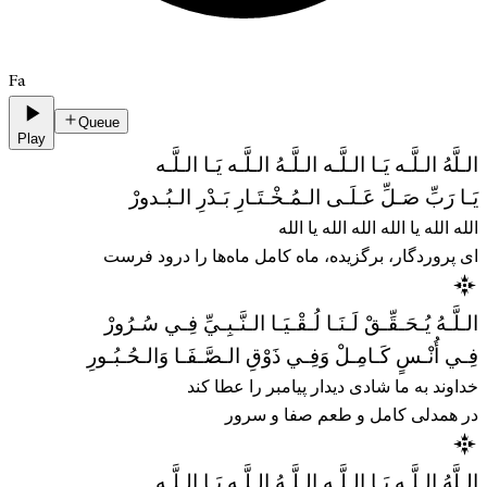
Fa
Queue
Play
الـلَّهُ الـلَّـه يَـا الـلَّـه الـلَّـهُ الـلَّـه يَـا الـلَّـه
يَـا رَبِّ صَـلِّ عَـلَـى الـمُـخْـتَـارِ بَـدْرِ الـبُـدورْ
الله الله یا الله الله الله یا الله
ای پروردگار، برگزیده، ماه کامل ماه‌ها را درود فرست
الـلَّـهُ يُـحَـقِّـقْ لَـنَـا لُـقْـيَـا الـنَّـبِـيِّ فِـي سُـرُورْ
فِـي أُنْـسٍ كَـامِـلْ وَفِـي ذَوْقِ الـصَّـفَـا وَالـحُـبُـورِ
خداوند به ما شادی دیدار پیامبر را عطا کند
در همدلی کامل و طعم صفا و سرور
الـلَّهُ الـلَّـه يَـا الـلَّـه الـلَّـهُ الـلَّـه يَـا الـلَّـه