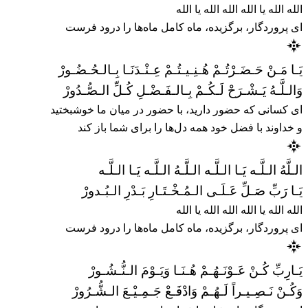
الله الله یا الله الله الله یا الله
ای پروردگار، برگزیده، ماه کامل ماه‌ها را درود فرست
يَـا مَـنْ حَـضَـرْتُـمْ هُـنِـيـتُـمْ عِـنْـدَنَـا بِـالـحُـضُـورْ
وَالـلَّـهُ يَـشْـرَحْ لَـكُـمْ بِـالـفَـضْـلِ كُـلِّ الـصُّـدُورْ
ای کسانی که حضور دارید، با حضور در میان ما خوشبختید
و خداوند با فضل خود همه دل‌ها را برای شما باز کند
الـلَّهُ الـلَّـه يَـا الـلَّـه الـلَّـهُ الـلَّـه يَـا الـلَّـه
يَـا رَبِّ صَـلِّ عَـلَـى الـمُـخْـتَـارِ بَـدْرِ الـبُـدورْ
الله الله یا الله الله الله یا الله
ای پروردگار، برگزیده، ماه کامل ماه‌ها را درود فرست
يَـارِبِّ كُـنْ عَـوْنَـهُـمْ هُـنَـا وَيَـوْمَ الـنُّـشُـورْ
وَكُـنْ نَـصِـيـراً لَـهُـمْ وَادْفَـعْ جَـمِـيْـعَ الـشُّـرُورْ