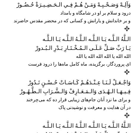
وَآلِـهْ وَصَـحْـبِـهْ وَمَـنْ هُـمْ فِـي الـحَـضِـيـرَةْ حُـضُـورْ
درود و سلام بر او در شامگاه و بامداد
و بر خاندانش و یارانش و کسانی که در محضر مقدس حاضرند
الـلَّهُ الـلَّـه يَـا الـلَّـه الـلَّـهُ الـلَّـه يَـا الـلَّـه
يَـا رَبِّ صَـلِّ عَـلَـى الـمُـخْـتَـارِ بَـدْرِ الـبُـدورْ
الله الله یا الله الله الله یا الله
ای پروردگار، برگزیده، ماه کامل ماه‌ها را درود فرست
وَاجْـعَـلْ لَـنَـا عِـنْـدَهُـمْ كَـاسَـاتْ حُـسْـنٍ تَـدُورْ
فِـيـهَـا الـهُـدَى وَالـمَـعَـارِفْ وَالـشَّـرَابِ الـطَّـهُـورْ
و برای ما نزد آنان جام‌های زیبایی قرار ده که می‌چرخند
در آن هدایت و معرفت و نوشیدنی پاک
الـلَّهُ الـلَّـه يَـا الـلَّـه الـلَّـهُ الـلَّـه يَـا الـلَّـه