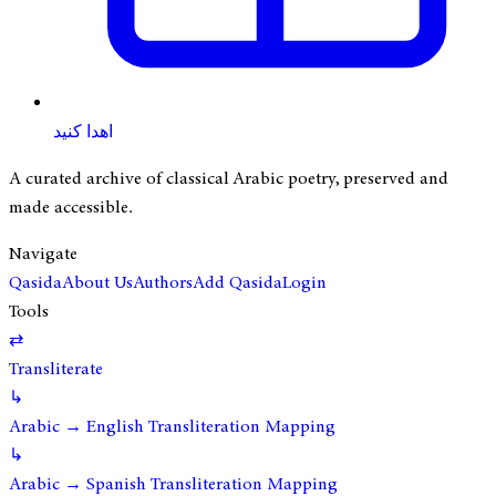
اهدا کنید
A curated archive of classical Arabic poetry, preserved and
made accessible.
Navigate
Qasida
About Us
Authors
Add Qasida
Login
Tools
⇄
Transliterate
↳
Arabic → English Transliteration Mapping
↳
Arabic → Spanish Transliteration Mapping