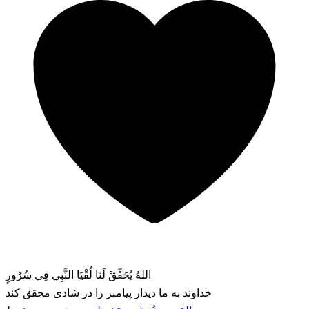
اللهُ يُحَقِّقْ لَنَا لُقْيَا النَّبِي فِي سُرُورٍ
خداوند به ما دیدار پیامبر را در شادی محقق کند