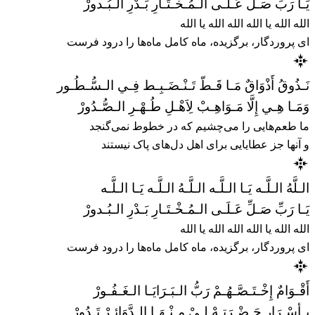
يَـا رَبِّ صَـلِّ عَـلَـى الـمُـخْـتَـارِ بَـدْرِ الـبُـدورْ
الله الله یا الله الله الله یا الله
ای پروردگار، برگزیده، ماه کامل ماه‌ها را درود فرست
نَـذُوقُ أَذْوَاقٌ مَـا قَـطّ تَـنْـضَـبِـط فِـي الـسُّـطُـور
وَمَـا هِـي إِلَّا مَـوَاهِـبْ لِاَهْـلِ طُـهْـرِ الـصُّـدُورْ
ما طعم‌هایی را می‌چشیم که در خطوط نمی‌گنجد
و آنها جز عطایایی برای اهل دل‌های پاک نیستند
الـلَّهُ الـلَّـه يَـا الـلَّـه الـلَّـهُ الـلَّـه يَـا الـلَّـه
يَـا رَبِّ صَـلِّ عَـلَـى الـمُـخْـتَـارِ بَـدْرِ الـبُـدورْ
الله الله یا الله الله الله یا الله
ای پروردگار، برگزیده، ماه کامل ماه‌ها را درود فرست
أَقْـوَامٌ إِخْـتَـصَّـهُـمْ رَبُّ الـبَـرَايَـا الـغَـفُـورْ
بِـأسْـرَارِ حَـضْـرَتِـهْ لِـيْ مِـنْـهَـا الـدَّوَائِـرْ تَـدُورْ