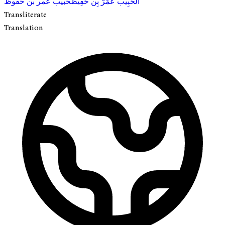
الحَبِيب عُمَرْ بِن حَفِيظ
حبیب عمر بن حفوظ
Transliterate
Translation