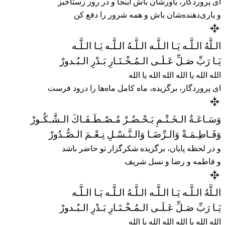
ای پروردگار، یاورشان باش اینجا و در روز رستاخیز
و یاری‌دهنده‌شان باش و همه شرور را دفع کن
الـلَّهُ الـلَّـه يَـا الـلَّـه الـلَّـهُ الـلَّـه يَـا الـلَّـه
يَـا رَبِّ صَـلِّ عَـلَـى الـمُـخْـتَـارِ بَـدْرِ الـبُـدورْ
الله الله یا الله الله الله یا الله
ای پروردگار، برگزیده، ماه کامل ماه‌ها را درود فرست
وَسَـاعَـةُ الـخَـتْـمِ يَـحْـضُـرْ مُـصْـطَـفَـاكَ الـشَّـكُـورْ
وَفَـاطِـمَـةْ وَالـرِّضَـا وَالـنَّـسْـلِ نِـعْـمَ الـصُّـدُورْ
و در لحظه پایان، برگزیده شکرگزار تو حاضر باشد
و فاطمه و رضا و نسل شریف
الـلَّهُ الـلَّـه يَـا الـلَّـه الـلَّـهُ الـلَّـه يَـا الـلَّـه
يَـا رَبِّ صَـلِّ عَـلَـى الـمُـخْـتَـارِ بَـدْرِ الـبُـدورْ
الله الله یا الله الله الله یا الله