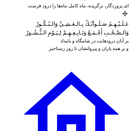
ای پروردگار، برگزیده، ماه کامل ماه‌ها را درود فرست
عَـلَـيْـهِـمُ صَـلَـواَتُـكْ بِـالـعَـشِـيِّ وَالـبُـكُـورْ
وَالـصَّـحْـبِ أَجْـمَـعْ وَتَـابِـعِـهِـمْ لِـيَـوْمِ الـنُّـشُـورْ
بر آنان درودهایت در شامگاه و بامداد
و بر همه یاران و پیروانشان تا روز رستاخیز