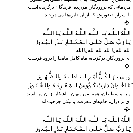
مردمانی که پروردگار آمرزنده آفریدگان برگزیده است
با اسرار حضورش که از آن دایره‌ها می‌چرخند
الـلَّهُ الـلَّـه يَـا الـلَّـه الـلَّـهُ الـلَّـه يَـا الـلَّـه
يَـا رَبِّ صَـلِّ عَـلَـى الـمُـخْـتَـارِ بَـدْرِ الـبُـدورْ
الله الله یا الله الله الله یا الله
ای پروردگار، برگزیده، ماه کامل ماه‌ها را درود فرست
وَلِـي بِـهَـا كُـلُّ أَمْـرِ الـبَـاطِـنَـةْ وَالـظُّـهُـورْ
َیَا اِخْـوَانْ دَارَتْ كُـؤُوسُ الـمَـعْـرِفَـةْ وَالـخُـيُـورْ
و به واسطه آن، همه امور پنهان و آشکار از آن من است
ای برادران، جام‌های معرفت و نیکی چرخیده‌اند
الـلَّهُ الـلَّـه يَـا الـلَّـه الـلَّـهُ الـلَّـه يَـا الـلَّـه
يَـا رَبِّ صَـلِّ عَـلَـى الـمُـخْـتَـارِ بَـدْرِ الـبُـدورْ