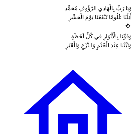
وَيَا رَبِّ بِالْهَادِي الرَّؤُوفِ مُحَمَّدِ
أَنِلْنَا عُلُومًا تَنْفَعُنَا يَوْمَ الْحَشْرِ
وَقَوِّنَا بِالْأَنْوَارِ فِي كُلِّ لَحْظَةٍ
وَثَبِّتْنَا عِنْدَ الْخَتْمِ وَالنَّزْعِ وَالْقَبْرِ