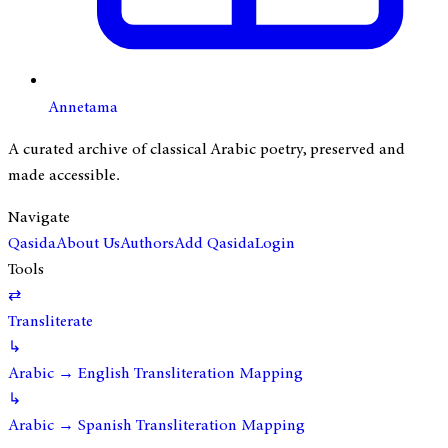
Annetama
A curated archive of classical Arabic poetry, preserved and
made accessible.
Navigate
Qasida
About Us
Authors
Add Qasida
Login
Tools
⇄
Transliterate
↳
Arabic → English Transliteration Mapping
↳
Arabic → Spanish Transliteration Mapping