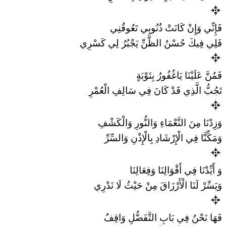
فَإِنِّي وَإِنْ كَانَتْ ذُنُوبِي تَعُوقُنِي
فَلِي فِيكَ حُسْنُ الظَّنِّ يَجْبُرُ لِي كَسْرِي
فَمُنَّ عَلَيْنَا يَاغُفُورُ بِتَوْبَةٍ
تَجُبُّ الَّذِي قَدْ كَانَ فِي سَالِفِ الْعُمْرِ
وَزِدْنَا مِنَ النَّعْمَاءِ وَالنُّورِ وَالْكَشْفِ
وَمَكِّنَّا فِي الْإِرْشَادِ بِالْإِذْنِ وَالسِّرِّ
وَ أَيِّدْنَا فِي أَقْوَالِنَا وَفِعَالِنَا
وَيَسِّرْ لَنَا الْأَرْزَاقَ مِنْ حَيْثُ لَا نَدْرِي
فَهَا نَحْنُ فِي بَابِ التَّفَضُّلِ وَاقِفٌ