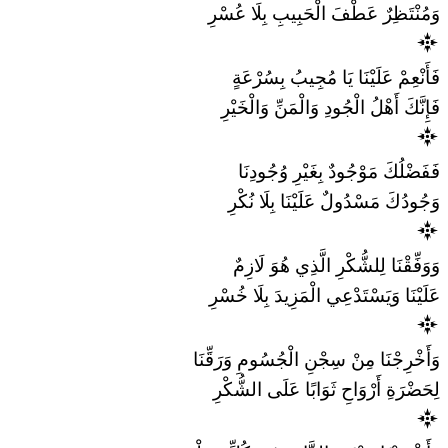
وَمُنْتَظِرٌ عَطْفَ الْحَبِيبِ بِلَا عُسْرِ
فَأَنْعِمْ عَلَيْنَا يَا مُجِيبُ بِسُرْعَةٍ
فَإِنَّكَ أَهْلُ الْجُودِ وَالْمَنِّ وَالْخَيْرِ
فَفَضْلُكَ مَوْجُودٌ بِغَيْرِ وُجُودِنَا
وَجُودُكَ مَسْدُولٌ عَلَيْنَا بِلَا نُكْرِ
وَوَفِّقْنَا لِلشُّكْرِ الَّذِي هُوَ لَازِمٌ
عَلَيْنَا وَيَسْتَدْعِي الْمَزِيدَ بِلَا خُسْرِ
وَأَخْرِجْنَا مِنْ سِجْنِ الْجُسُومِ وَرَقِّنَا
لِحَضْرَةِ أَرْوَاحِ ثَوَابًا عَلَى الشُّكْرِ