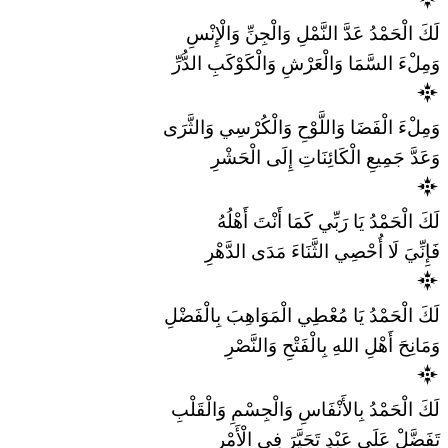
لَكَ الْحَمْدُ عَدَّ النَّمْلِ وَالْجِنِّ وَالْإِنْسِ
وَمِلْءَ السَّمَا وَالْعَرْشِ وَالْكَوْكَبِ الدُّرِّ
وَمِلْءَ الْفَضَا وَاللَّوْحِ وَالْكُرْسِي وَالثَّرَى
وَعَدَّ جَمِيعِ الْكَائِنَاتِ إِلَى الْحَشْرِ
لَكَ الْحَمْدُ يَا رَبِّي كَمَا أَنْتَ أَهْلُهُ
فَإِنِّيَ لَا أُحْصِي الثَّنَاءَ مَدَى الدَّهْرِ
لَكَ الْحَمْدُ يَا مُعْطِي الْمَوَاهِبَ بِالْفَضْلِ
وَمَانِحَ أَهْلِ اللهِ بِالْفَتْحِ وَالنَّصْرِ
لَكَ الْحَمْدُ بِالأَنْفَاسِ وَالْجِسْمِ وَالْقَلْبِ
تَفَضَّلْ عَلَى عَبْدٍ تَحَيَّرَ فِي الْأَمْرِ