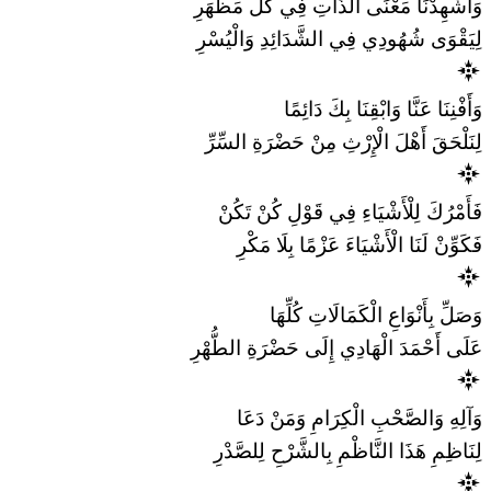
وَأَشْهِدْنَا مَعْنَى الذَّاتِ فِي كُلِّ مَظْهَرِ
لِيَقْوَى شُهُودِي فِي الشَّدَائِدِ وَالْيُسْرِ
وَأَفْنِنَا عَنَّا وَابْقِنَا بِكَ دَائِمًا
لِنَلْحَقَ أَهْلَ الْإِرْثِ مِنْ حَضْرَةِ السِّرِّ
فَأَمْرُكَ لِلْأَشْيَاءِ فِي قَوْلِ كُنْ تَكُنْ
فَكَوِّنْ لَنَا الْأَشْيَاءَ عَزْمًا بِلَا مَكْرِ
وَصَلِّ بِأَنْوَاعِ الْكَمَالَاتِ كُلِّهَا
عَلَى أَحْمَدَ الْهَادِي إِلَى حَضْرَةِ الطُّهْرِ
وَآلِهِ وَالصَّحْبِ الْكِرَامِ وَمَنْ دَعَا
لِنَاظِمِ هَذَا النَّاظْمِ بِالشَّرْحِ لِلصَّدْرِ