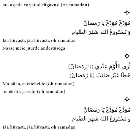
mu asjade varjatud sügavusi (oh ramadan)
مُوَدَّعْ مُوَدَّعْ يَا رَمَضَانْ
وَ نَسْتَودِعُ اللهَ شَهْرَ الصِّيام
Jää hüvasti, jää hüvasti, oh ramadan
Naase meie juurde andestusega
أَرَى اللَّوْمَ عِنْدِي (يَا رَمَضَانْ)
خَطَا غَيْرَ صَائِبْ (يَا رَمَضَانْ)
Ma näen, et etteheide (oh ramadan)
on ekslik ja väär (oh ramadan)
مُوَدَّعْ مُوَدَّعْ يَا رَمَضَانْ
وَ نَسْتَودِعُ اللهَ شَهْرَ الصِّيام
Jää hüvasti, jää hüvasti, oh ramadan