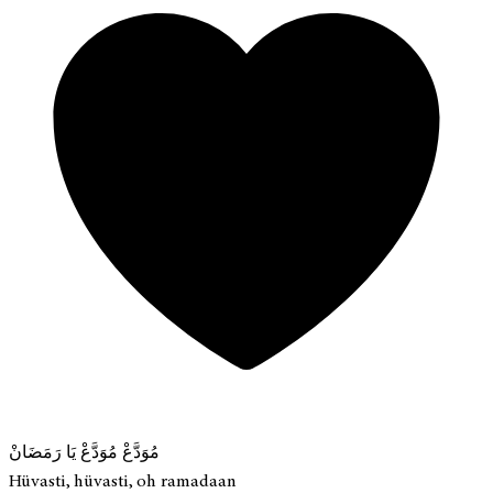
مُوَدَّعْ مُوَدَّعْ يَا رَمَضَانْ
Hüvasti, hüvasti, oh ramadaan