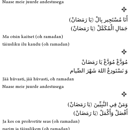
Naase meie juurde andestusega
أَنَا مُسْتَجِير بِالْ (يَا رَمَضَانْ)
جَمَالِ الْمُكَمَّلْ (يَا رَمَضَانْ)
Ma otsin kaitset (oh ramadan)
täiusliku ilu kaudu (oh ramadan)
مُوَدَّعْ مُوَدَّعْ يَا رَمَضَانْ
وَ نَسْتَودِعُ اللهَ شَهْرَ الصِّيام
Jää hüvasti, jää hüvasti, oh ramadan
Naase meie juurde andestusega
وَمَنْ فِي النَّبِيِّينَ (يَا رَمَضَانْ)
أَفْضَلْ وَأَكْمَلْ (يَا رَمَضَانْ)
Ja kes on prohvetite seas (oh ramadan)
parim ja täiuslikem (oh ramadan)