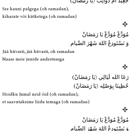
جَعِيد أَمْ ذَوَائِبْ (يَا رَمَضَانْ)
See kauni palgega (oh ramadan),
kiharate või kütketega (oh ramadan)
مُوَدَّعْ مُوَدَّعْ يَا رَمَضَانْ
وَ نَسْتَودِعُ اللهَ شَهْرَ الصِّيام
Jää hüvasti, jää hüvasti, oh ramadan
Naase meie juurde andestusega
رَعَا الله لَيَالِي (يَا رَمَضَانْ)
حُظِينَا بِوَصْلِه (يَا رَمَضَانْ)
Hoidku Jumal neid öid (oh ramadan),
et saavutaksime liidu temaga (oh ramadan)
مُوَدَّعْ مُوَدَّعْ يَا رَمَضَانْ
وَ نَسْتَودِعُ اللهَ شَهْرَ الصِّيام