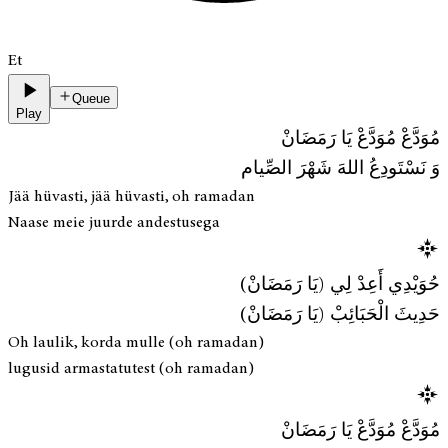
Et
Queue
Play
مُوَدَّعْ مُوَدَّعْ يَا رَمَضَانْ
وَ نَسْتَودِعُ اللهَ شَهْرَ الصِّيام
Jää hüvasti, jää hüvasti, oh ramadan
Naase meie juurde andestusega
حُوَيْدِي أَعِدْ لِي (يَا رَمَضَانْ)
حَدِيثَ الْحَبَائِبْ (يَا رَمَضَانْ)
Oh laulik, korda mulle (oh ramadan)
lugusid armastatutest (oh ramadan)
مُوَدَّعْ مُوَدَّعْ يَا رَمَضَانْ