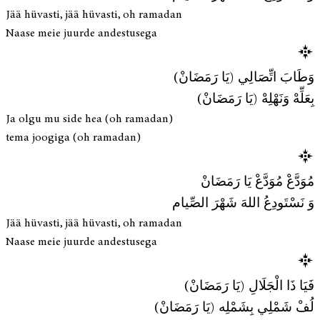
Jää hüvasti, jää hüvasti, oh ramadan
Naase meie juurde andestusega
وَطَابَ اتِّصَالِي (يَا رَمَضَانْ)
بِعَلِّهْ وَنَهْلِهْ (يَا رَمَضَانْ)
Ja olgu mu side hea (oh ramadan)
tema joogiga (oh ramadan)
مُوَدَّعْ مُوَدَّعْ يَا رَمَضَانْ
وَ نَسْتَودِعُ اللهَ شَهْرَ الصِّيام
Jää hüvasti, jää hüvasti, oh ramadan
Naase meie juurde andestusega
فَيَا ذَا الْجَلَالِ (يَا رَمَضَانْ)
لُفْ شَمْلِي بِشَمْلِه (يَا رَمَضَانْ)