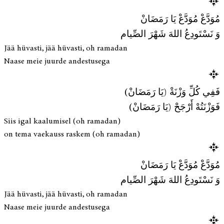
مُوَدَّعْ مُوَدَّعْ يَا رَمَضَانْ
وَ نَسْتَودِعُ اللهَ شَهْرَ الصِّيام
Jää hüvasti, jää hüvasti, oh ramadan
Naase meie juurde andestusega
فَفِي كُلِّ وَزْنَةْ (يَا رَمَضَانْ)
فَوَزْنَتُهْ أَرْجَحْ (يَا رَمَضَانْ)
Siis igal kaalumisel (oh ramadan)
on tema vaekauss raskem (oh ramadan)
مُوَدَّعْ مُوَدَّعْ يَا رَمَضَانْ
وَ نَسْتَودِعُ اللهَ شَهْرَ الصِّيام
Jää hüvasti, jää hüvasti, oh ramadan
Naase meie juurde andestusega