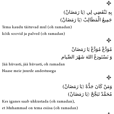
بِهِ تَنْقَضِي لِي (يَا رَمَضَانْ)
جَمِيعُ الْمَطَالِبْ (يَا رَمَضَانْ)
Tema kaudu täituvad mul (oh ramadan)
kõik soovid ja palved (oh ramadan)
مُوَدَّعْ مُوَدَّعْ يَا رَمَضَانْ
وَ نَسْتَودِعُ اللهَ شَهْرَ الصِّيام
Jää hüvasti, jää hüvasti, oh ramadan
Naase meie juurde andestusega
وَمَنْ كَانَ جَدُّهْ (يَا رَمَضَانْ)
مُحَمَّدْ تَبَجَّحْ (يَا رَمَضَانْ)
Kes iganes saab uhkustada (oh ramadan),
et Muhammad on tema esiisa (oh ramadan)