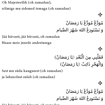
Oh Majesteetlik (oh ramadan),
sõlmige mu sidemed temaga (oh ramadan)
مُوَدَّعْ مُوَدَّعْ يَا رَمَضَانْ
وَ نَسْتَودِعُ اللهَ شَهْرَ الصِّيام
Jää hüvasti, jää hüvasti, oh ramadan
Naase meie juurde andestusega
فَقَلْبِي مِنَ الْبُعْدِ (يَا رَمَضَانْ)
وَالْهَجْرِ ذَائِبْ (يَا رَمَضَانْ)
Sest mu süda kaugusest (oh ramadan)
ja lahusolust sulab (oh ramadan)
مُوَدَّعْ مُوَدَّعْ يَا رَمَضَانْ
وَ نَسْتَودِعُ اللهَ شَهْرَ الصِّيام