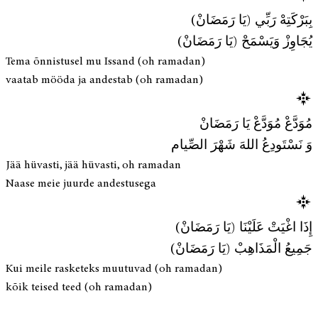
بِبَرْكَتِهْ رَبِّي (يَا رَمَضَانْ)
يُجَاوِزْ وَيَسْمَحْ (يَا رَمَضَانْ)
Tema õnnistusel mu Issand (oh ramadan)
vaatab mööda ja andestab (oh ramadan)
مُوَدَّعْ مُوَدَّعْ يَا رَمَضَانْ
وَ نَسْتَودِعُ اللهَ شَهْرَ الصِّيام
Jää hüvasti, jää hüvasti, oh ramadan
Naase meie juurde andestusega
إِذَا اغْيَتْ عَلَيْنَا (يَا رَمَضَانْ)
جَمِيعُ الْمَذَاهِبْ (يَا رَمَضَانْ)
Kui meile rasketeks muutuvad (oh ramadan)
kõik teised teed (oh ramadan)