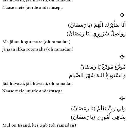
Jää hüvasti, jää hüvasti, oh ramadan
Naase meie juurde andestusega
أَنَا سَأَتِرُك الْهَمْ (يَا رَمَضَانْ)
وَوَاصِلْ سُرُورِي (يَا رَمَضَانْ)
Ma jätan kogu mure (oh ramadan)
ja jään ikka rõõmsaks (oh ramadan)
مُوَدَّعْ مُوَدَّعْ يَا رَمَضَانْ
وَ نَسْتَودِعُ اللهَ شَهْرَ الصِّيام
Jää hüvasti, jää hüvasti, oh ramadan
Naase meie juurde andestusega
وَلِي رَبِّ يَعْلَمْ (يَا رَمَضَانْ)
بِخَافِي أُمُورِي (يَا رَمَضَانْ)
Mul on Issand, kes teab (oh ramadan)