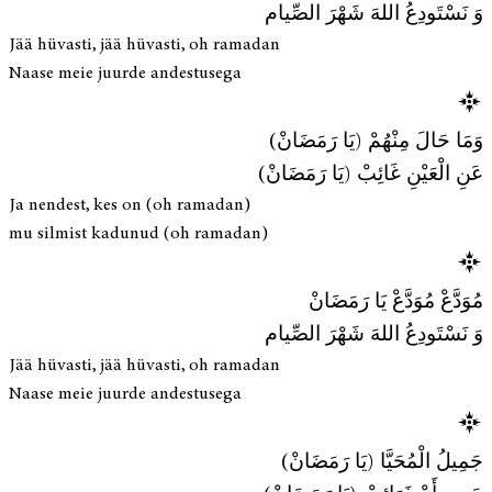
وَ نَسْتَودِعُ اللهَ شَهْرَ الصِّيام
Jää hüvasti, jää hüvasti, oh ramadan
Naase meie juurde andestusega
وَمَا حَالَ مِنْهُمْ (يَا رَمَضَانْ)
عَنِ الْعَيْنِ غَائِبْ (يَا رَمَضَانْ)
Ja nendest, kes on (oh ramadan)
mu silmist kadunud (oh ramadan)
مُوَدَّعْ مُوَدَّعْ يَا رَمَضَانْ
وَ نَسْتَودِعُ اللهَ شَهْرَ الصِّيام
Jää hüvasti, jää hüvasti, oh ramadan
Naase meie juurde andestusega
جَمِيلُ الْمُحَيَّا (يَا رَمَضَانْ)