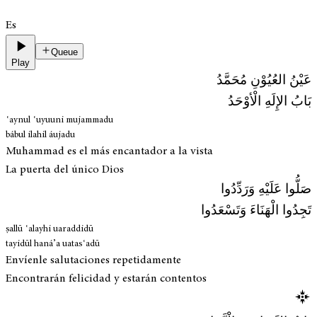
Es
Queue
Play
عَيْنُ العُيُوْنِ مُحَمَّدُ
بَابُ الإِلَهِ الْأوْحَدُ
ʿaynul ʿuyuuni mujammadu
bábul ilahil áujadu
Muhammad es el más encantador a la vista
La puerta del único Dios
صَلُّوا عَلَيْهِ وَرَدِّدُوا
تَجِدُوا الْهَنَاءَ وَتَسْعَدُوا
ṣallū ʿalayhi uaraddidū
tayidūl haná’a uatasʿadū
Envíenle salutaciones repetidamente
Encontrarán felicidad y estarán contentos