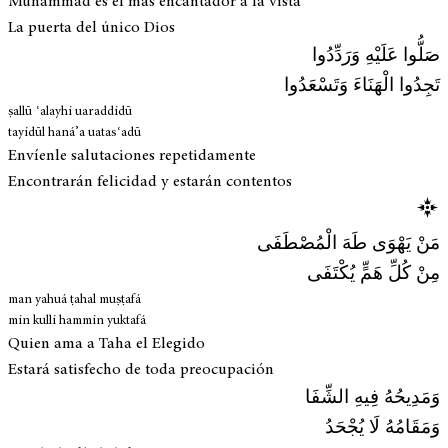
Muhammad es el más encantador a la vista
La puerta del único Dios
صَلُّوا عَلَيْهِ وَرَدِّدُوا
تَجِدُوا الْهَنَاءَ وَتَسْعَدُوا
ṣallū ʿalayhi uaraddidū
tayidūl haná’a uatasʿadū
Envíenle salutaciones repetidamente
Encontrarán felicidad y estarán contentos
مَنْ يَهْوَى طَهَ الْمُصْطَفَى
مِنْ كُلِّ هَمٍّ يُكْتَفَى
man yahuá ṭahal muṣṭafá
min kulli hammin yuktafá
Quien ama a Taha el Elegido
Estará satisfecho de toda preocupación
وَمَدِيحُهُ فِيهِ الشِّفَا
وَمَقَامُهُ لَا يُجْحَدُ