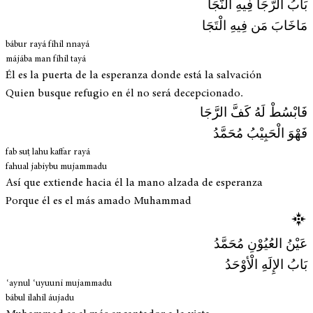
بَابُ الرَّجَا فِيهِ الْنَّجَا
مَاخَابَ مَن فِيهِ الْتَجَا
bábur rayá fíhil nnayá
májába man fíhil tayá
Él es la puerta de la esperanza donde está la salvación
Quien busque refugio en él no será decepcionado.
فَابْسُطْ لَهُ كَفَّ الرَّجَا
فَهْوَ الْحَبِيْبُ مُحَمَّدُ
fab suṭ lahu kaffar rayá
fahual jabiybu mujammadu
Así que extiende hacia él la mano alzada de esperanza
Porque él es el más amado Muhammad
عَيْنُ العُيُوْنِ مُحَمَّدُ
بَابُ الإِلَهِ الْأوْحَدُ
ʿaynul ʿuyuuni mujammadu
bábul ilahil áujadu