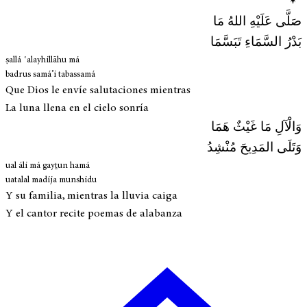
صَلَّى عَلَيْهِ اللهُ مَا
بَدْرُ السَّمَاءِ تَبَسَّمَا
ṣallá ʿalayhillāhu má
badrus samá’i tabassamá
Que Dios le envíe salutaciones mientras
La luna llena en el cielo sonría
وَالْآلِ مَا غَيْثٌ هَمَا
وَتَلَى المَدِيحَ مُنْشِدُ
ual áli má gayṯun hamá
uatalal madíja munshidu
Y su familia, mientras la lluvia caiga
Y el cantor recite poemas de alabanza