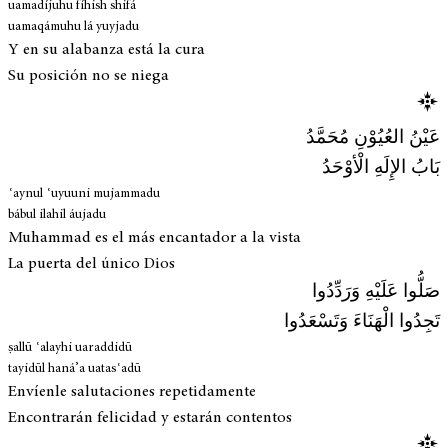
uamadíjuhu fíhish shifá
uamaqámuhu lá yuyjadu
Y en su alabanza está la cura
Su posición no se niega
عَيْنُ العُيُوْنِ مُحَمَّدُ
بَابُ الإِلَهِ الْأوْحَدُ
ʿaynul ʿuyuuni mujammadu
bábul ilahil áujadu
Muhammad es el más encantador a la vista
La puerta del único Dios
صَلُّوا عَلَيْهِ وَرَدِّدُوا
تَجِدُوا الْهَنَاءَ وَتَسْعَدُوا
ṣallū ʿalayhi uaraddidū
tayidūl haná’a uatasʿadū
Envíenle salutaciones repetidamente
Encontrarán felicidad y estarán contentos