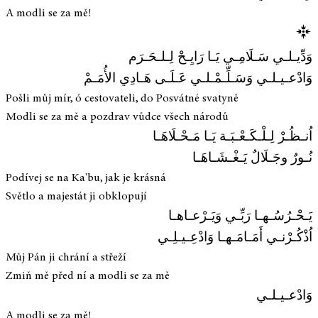
A modli se za mě!
وَدِّيـلـي سَـلَامِـي يَـا رَايِـحْ لِـلـحَـرَم
وَادْعـيـلـي وَسَـلِّـمْـلـي عَـلَـى هَـادِي الأُمَـمْ
Pošli můj mír, ó cestovateli, do Posvátné svatyně
Modli se za mě a pozdrav vůdce všech národů
اُنـظُـرْ لِـلْـكَـعْـبَـة يَـا مَـحْـلَاهَـا
نُـورٌ وجَـلَالٌ يَـغْـشَـاهَـا
Podívej se na Ka'bu, jak je krásná
Světlo a majestát ji obklopují
يَـحْـرُسُـهـا رَبِّـي وَيَـرْعـاهـا
اُذْكُـرْنـي أَمَـامَـهـا وَادْعِـيـلِـي
Můj Pán ji chrání a střeží
Zmiň mě před ní a modli se za mě
وَادْعـيـلـي
A modli se za mě!