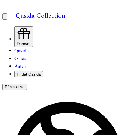
Qasida Collection
Darovat
Qasida
O nás
Autoři
Přidat Qasida
Přihlásit se