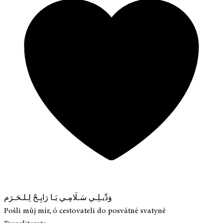
وَدِّيـلِـي سَـلَامِـي يَـا رَايِـحْ لِـلـحَـرَم
Pošli můj mír, ó cestovateli do posvátné svatyně