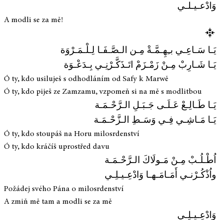
وَادْعـيـلـي
A modli se za mě!
يَـا سَـاعِـي بـِهِـمَّـةْ مِـن الـصَّـفَـا لِـلْـمَـرْوَة
يَـا شَـارِبْ مِـنْ زَمْـزَمْ اتَـذَكَّـرْنِـي بِـدَعْـوَة
Ó ty, kdo usiluješ s odhodláním od Safy k Marwě
Ó ty, kdo piješ ze Zamzamu, vzpomeň si na mě s modlitbou
يَـا طَـالِـعْ عَـلَـى جَـبَـلِ الـرَّحْـمَـة
يَـا مَـاشِـي فِـي وَسَـطِ الـزَّحْـمَـة
Ó ty, kdo stoupáš na Horu milosrdenství
Ó ty, kdo kráčíš uprostřed davu
اُطْـلُـبْ مِـنْ مَـولَاكَ الـرَّحْـمَـة
واُذْكُـرْنـي أَمَـامَـهـا وَادْعِـيـلِـي
Požádej svého Pána o milosrdenství
A zmiň mě tam a modli se za mě
وَادْعِـيـلِـي