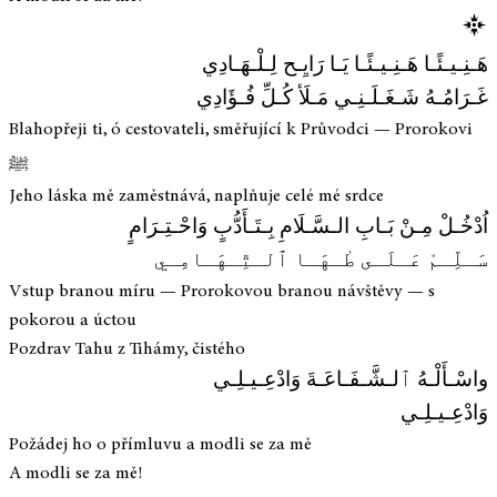
هَـنِـيـئًـا هَـنِـيـئًـا يَـا رَايِـح لِـلْـهَـادِي
غَـرَامُـهُ شَـغَـلَـنِـي مَـلَأ كُـلِّ فُـؤَادِي
Blahopřeji ti, ó cestovateli, směřující k Průvodci — Prorokovi
ﷺ
Jeho láska mě zaměstnává, naplňuje celé mé srdce
اُدْخُـلْ مِـنْ بَـابِ الـسَّـلَامِ بِـتَـأَدُّبٍ وَاحْـتِـرَامٍ
سَـلِّـمْ عَـلَـى طٰـهَـا ٱلـتِّـهَـامِـي
Vstup branou míru — Prorokovou branou návštěvy — s
pokorou a úctou
Pozdrav Tahu z Tihámy, čistého
واسْـأَلْـهُ ٱلـشَّـفَـاعَـةَ وَادْعِـيـلِـي
وَادْعِـيـلِـي
Požádej ho o přímluvu a modli se za mě
A modli se za mě!