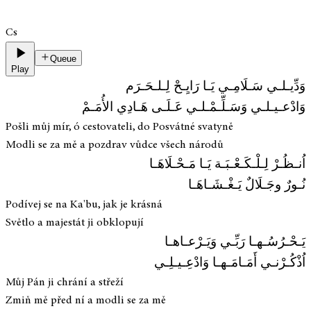
Cs
Queue
Play
وَدِّيـلـي سَـلَامِـي يَـا رَايِـحْ لِـلـحَـرَم
وَادْعـيـلـي وَسَـلِّـمْـلـي عَـلَـى هَـادِي الأُمَـمْ
Pošli můj mír, ó cestovateli, do Posvátné svatyně
Modli se za mě a pozdrav vůdce všech národů
اُنـظُـرْ لِـلْـكَـعْـبَـة يَـا مَـحْـلَاهَـا
نُـورٌ وجَـلَالٌ يَـغْـشَـاهَـا
Podívej se na Ka'bu, jak je krásná
Světlo a majestát ji obklopují
يَـحْـرُسُـهـا رَبِّـي وَيَـرْعـاهـا
اُذْكُـرْنـي أَمَـامَـهـا وَادْعِـيـلِـي
Můj Pán ji chrání a střeží
Zmiň mě před ní a modli se za mě