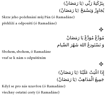
بِبَرْكَتِهْ رَبِّي (يَا رَمَضَانْ)
يُجَاوِزْ وَيَسْمَحْ (يَا رَمَضَانْ)
Skrze jeho požehnání můj Pán (ó Ramadáne)
přehlíží a odpouští (ó Ramadáne)
مُوَدَّعْ مُوَدَّعْ يَا رَمَضَانْ
وَ نَسْتَودِعُ اللهَ شَهْرَ الصِّيام
Sbohem, sbohem, ó Ramadáne
vrať se k nám s odpuštěním
إِذَا اغْيَتْ عَلَيْنَا (يَا رَمَضَانْ)
جَمِيعُ الْمَذَاهِبْ (يَا رَمَضَانْ)
Když se pro nás uzavřou (ó Ramadáne)
všechny ostatní cesty (ó Ramadáne)