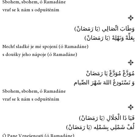
Sbohem, sbohem, ó Ramadáne
vrať se k nám s odpuštěním
وَطَابَ اتِّصَالِي (يَا رَمَضَانْ)
بِعَلِّهْ وَنَهْلِهْ (يَا رَمَضَانْ)
Nechť sladké je mé spojení (ó Ramadáne)
s doušky jeho nápoje (ó Ramadáne)
مُوَدَّعْ مُوَدَّعْ يَا رَمَضَانْ
وَ نَسْتَودِعُ اللهَ شَهْرَ الصِّيام
Sbohem, sbohem, ó Ramadáne
vrať se k nám s odpuštěním
فَيَا ذَا الْجَلَالِ (يَا رَمَضَانْ)
لُفْ شَمْلِي بِشَمْلِه (يَا رَمَضَانْ)
Ó Pane Vznešenosti (ó Ramadáne)