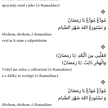
spoj můj osud s jeho (ó Ramadáne)
مُوَدَّعْ مُوَدَّعْ يَا رَمَضَانْ
وَ نَسْتَودِعُ اللهَ شَهْرَ الصِّيام
Sbohem, sbohem, ó Ramadáne
vrať se k nám s odpuštěním
فَقَلْبِي مِنَ الْبُعْدِ (يَا رَمَضَانْ)
وَالْهَجْرِ ذَائِبْ (يَا رَمَضَانْ)
Vždyť mé srdce z odloučení (ó Ramadáne)
a z dálky se roztápí (ó Ramadáne)
مُوَدَّعْ مُوَدَّعْ يَا رَمَضَانْ
وَ نَسْتَودِعُ اللهَ شَهْرَ الصِّيام
Sbohem, sbohem, ó Ramadáne