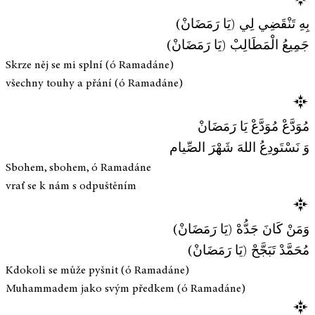
بِهِ تَنْقَضِي لِي (يَا رَمَضَانْ)
جَمِيعُ الْمَطَالِبْ (يَا رَمَضَانْ)
Skrze něj se mi splní (ó Ramadáne)
všechny touhy a přání (ó Ramadáne)
مُوَدَّعْ مُوَدَّعْ يَا رَمَضَانْ
وَ نَسْتَودِعُ اللهَ شَهْرَ الصِّيام
Sbohem, sbohem, ó Ramadáne
vrať se k nám s odpuštěním
وَمَنْ كَانَ جَدُّهْ (يَا رَمَضَانْ)
مُحَمَّدْ تَبَجَّحْ (يَا رَمَضَانْ)
Kdokoli se může pyšnit (ó Ramadáne)
Muhammadem jako svým předkem (ó Ramadáne)