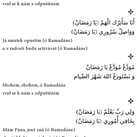
vrať se k nám s odpuštěním
أَنَا سَأَتِرُك الْهَمْ (يَا رَمَضَانْ)
وَوَاصِلْ سُرُورِي (يَا رَمَضَانْ)
Já smutek opustím (ó Ramadáne)
a v radosti budu setrvávat (ó Ramadáne)
مُوَدَّعْ مُوَدَّعْ يَا رَمَضَانْ
وَ نَسْتَودِعُ اللهَ شَهْرَ الصِّيام
Sbohem, sbohem, ó Ramadáne
vrať se k nám s odpuštěním
وَلِي رَبِّ يَعْلَمْ (يَا رَمَضَانْ)
بِخَافِي أُمُورِي (يَا رَمَضَانْ)
Mám Pána, jenž zná (ó Ramadáne)