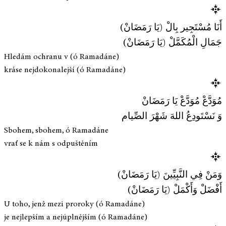
أَنَا مُسْتَجِير بِالْ (يَا رَمَضَانْ)
جَمَالِ الْمُكَمَّلْ (يَا رَمَضَانْ)
Hledám ochranu v (ó Ramadáne)
kráse nejdokonalejší (ó Ramadáne)
مُوَدَّعْ مُوَدَّعْ يَا رَمَضَانْ
وَ نَسْتَودِعُ اللهَ شَهْرَ الصِّيام
Sbohem, sbohem, ó Ramadáne
vrať se k nám s odpuštěním
وَمَنْ فِي النَّبِيِّينَ (يَا رَمَضَانْ)
أَفْضَلْ وَأَكْمَلْ (يَا رَمَضَانْ)
U toho, jenž mezi proroky (ó Ramadáne)
je nejlepším a nejúplnějším (ó Ramadáne)