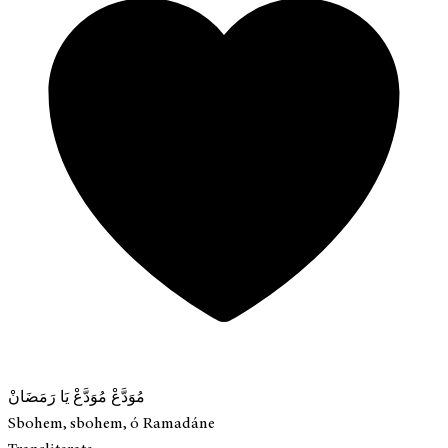
مُوَدَّعْ مُوَدَّعْ يَا رَمَضَانْ
Sbohem, sbohem, ó Ramadáne