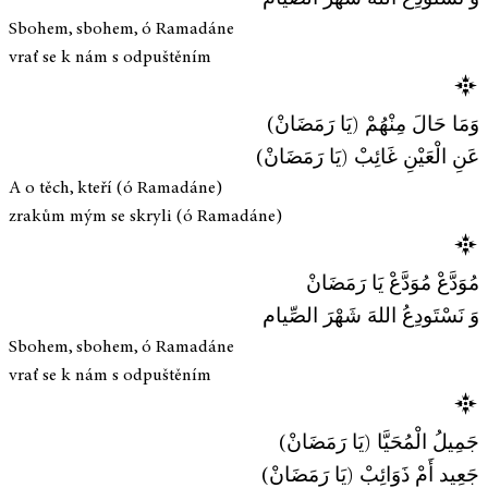
Sbohem, sbohem, ó Ramadáne
vrať se k nám s odpuštěním
وَمَا حَالَ مِنْهُمْ (يَا رَمَضَانْ)
عَنِ الْعَيْنِ غَائِبْ (يَا رَمَضَانْ)
A o těch, kteří (ó Ramadáne)
zrakům mým se skryli (ó Ramadáne)
مُوَدَّعْ مُوَدَّعْ يَا رَمَضَانْ
وَ نَسْتَودِعُ اللهَ شَهْرَ الصِّيام
Sbohem, sbohem, ó Ramadáne
vrať se k nám s odpuštěním
جَمِيلُ الْمُحَيَّا (يَا رَمَضَانْ)
جَعِيد أَمْ ذَوَائِبْ (يَا رَمَضَانْ)