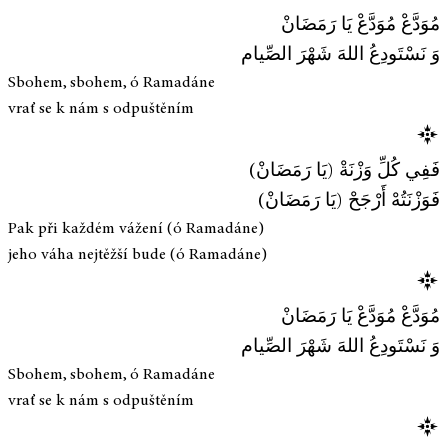
مُوَدَّعْ مُوَدَّعْ يَا رَمَضَانْ
وَ نَسْتَودِعُ اللهَ شَهْرَ الصِّيام
Sbohem, sbohem, ó Ramadáne
vrať se k nám s odpuštěním
فَفِي كُلِّ وَزْنَةْ (يَا رَمَضَانْ)
فَوَزْنَتُهْ أَرْجَحْ (يَا رَمَضَانْ)
Pak při každém vážení (ó Ramadáne)
jeho váha nejtěžší bude (ó Ramadáne)
مُوَدَّعْ مُوَدَّعْ يَا رَمَضَانْ
وَ نَسْتَودِعُ اللهَ شَهْرَ الصِّيام
Sbohem, sbohem, ó Ramadáne
vrať se k nám s odpuštěním