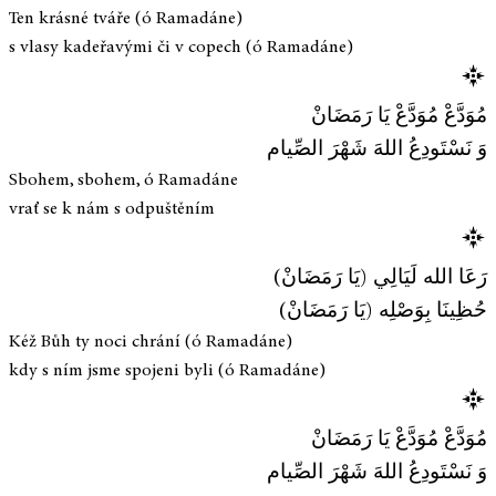
Ten krásné tváře (ó Ramadáne)
s vlasy kadeřavými či v copech (ó Ramadáne)
مُوَدَّعْ مُوَدَّعْ يَا رَمَضَانْ
وَ نَسْتَودِعُ اللهَ شَهْرَ الصِّيام
Sbohem, sbohem, ó Ramadáne
vrať se k nám s odpuštěním
رَعَا الله لَيَالِي (يَا رَمَضَانْ)
حُظِينَا بِوَصْلِه (يَا رَمَضَانْ)
Kéž Bůh ty noci chrání (ó Ramadáne)
kdy s ním jsme spojeni byli (ó Ramadáne)
مُوَدَّعْ مُوَدَّعْ يَا رَمَضَانْ
وَ نَسْتَودِعُ اللهَ شَهْرَ الصِّيام