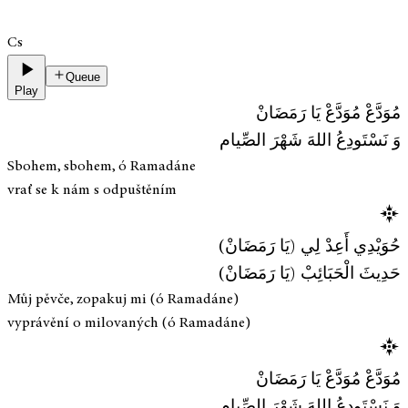
Cs
Queue
Play
مُوَدَّعْ مُوَدَّعْ يَا رَمَضَانْ
وَ نَسْتَودِعُ اللهَ شَهْرَ الصِّيام
Sbohem, sbohem, ó Ramadáne
vrať se k nám s odpuštěním
حُوَيْدِي أَعِدْ لِي (يَا رَمَضَانْ)
حَدِيثَ الْحَبَائِبْ (يَا رَمَضَانْ)
Můj pěvče, zopakuj mi (ó Ramadáne)
vyprávění o milovaných (ó Ramadáne)
مُوَدَّعْ مُوَدَّعْ يَا رَمَضَانْ
وَ نَسْتَودِعُ اللهَ شَهْرَ الصِّيام