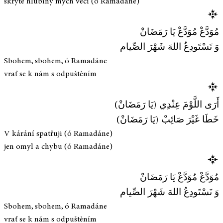
skryté hlubiny mých věcí (ó Ramadáne)
مُوَدَّعْ مُوَدَّعْ يَا رَمَضَانْ
وَ نَسْتَودِعُ اللهَ شَهْرَ الصِّيام
Sbohem, sbohem, ó Ramadáne
vrať se k nám s odpuštěním
أَرَى اللَّوْمَ عِنْدِي (يَا رَمَضَانْ)
خَطَا غَيْرَ صَائِبْ (يَا رَمَضَانْ)
V kárání spatřuji (ó Ramadáne)
jen omyl a chybu (ó Ramadáne)
مُوَدَّعْ مُوَدَّعْ يَا رَمَضَانْ
وَ نَسْتَودِعُ اللهَ شَهْرَ الصِّيام
Sbohem, sbohem, ó Ramadáne
vrať se k nám s odpuštěním