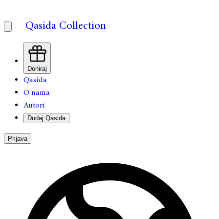
Qasida Collection
Doniraj
Qasida
O nama
Autori
Dodaj Qasida
Prijava