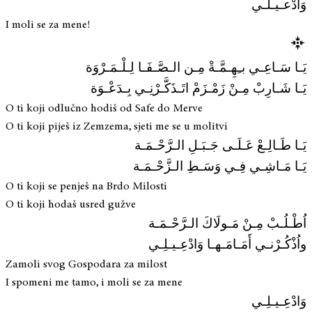
وَادْعـيـلـي
I moli se za mene!
يَـا سَـاعِـي بـِهِـمَّـةْ مِـن الـصَّـفَـا لِـلْـمَـرْوَة
يَـا شَـارِبْ مِـنْ زَمْـزَمْ اتَـذَكَّـرْنِـي بِـدَعْـوَة
O ti koji odlučno hodiš od Safe do Merve
O ti koji piješ iz Zemzema, sjeti me se u molitvi
يَـا طَـالِـعْ عَـلَـى جَـبَـلِ الـرَّحْـمَـة
يَـا مَـاشِـي فِـي وَسَـطِ الـزَّحْـمَـة
O ti koji se penješ na Brdo Milosti
O ti koji hodaš usred gužve
اُطْـلُـبْ مِـنْ مَـولَاكَ الـرَّحْـمَـة
واُذْكُـرْنـي أَمَـامَـهـا وَادْعِـيـلِـي
Zamoli svog Gospodara za milost
I spomeni me tamo, i moli se za mene
وَادْعِـيـلِـي