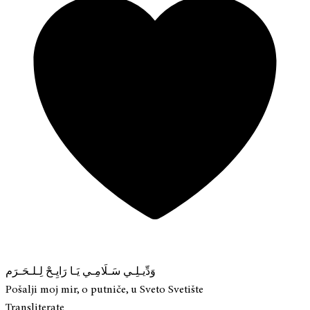
وَدِّيـلِـي سَـلَامِـي يَـا رَايِـحْ لِـلـحَـرَم
Pošalji moj mir, o putniče, u Sveto Svetište
Transliterate