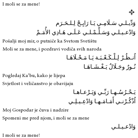
I moli se za mene!
وَدِّيـلـي سَـلَامِـي يَـا رَايِـحْ لِـلـحَـرَم
وَادْعـيـلـي وَسَـلِّـمْـلـي عَـلَـى هَـادِي الأُمَـمْ
Pošalji moj mir, o putniče ka Svetom Svetištu
Moli se za mene, i pozdravi vodiča svih naroda
اُنـظُـرْ لِـلْـكَـعْـبَـة يَـا مَـحْـلَاهَـا
نُـورٌ وجَـلَالٌ يَـغْـشَـاهَـا
Pogledaj Ka‘bu, kako je lijepa
Svjetlost i veličanstvo je obavijaju
يَـحْـرُسُـهـا رَبِّـي وَيَـرْعـاهـا
اُذْكُـرْنـي أَمَـامَـهـا وَادْعِـيـلِـي
Moj Gospodar je čuva i nadzire
Spomeni me pred njom, i moli se za mene
وَادْعـيـلـي
I moli se za mene!