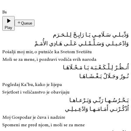
Bs
Queue
Play
وَدِّيـلـي سَـلَامِـي يَـا رَايِـحْ لِـلـحَـرَم
وَادْعـيـلـي وَسَـلِّـمْـلـي عَـلَـى هَـادِي الأُمَـمْ
Pošalji moj mir, o putniče ka Svetom Svetištu
Moli se za mene, i pozdravi vodiča svih naroda
اُنـظُـرْ لِـلْـكَـعْـبَـة يَـا مَـحْـلَاهَـا
نُـورٌ وجَـلَالٌ يَـغْـشَـاهَـا
Pogledaj Ka‘bu, kako je lijepa
Svjetlost i veličanstvo je obavijaju
يَـحْـرُسُـهـا رَبِّـي وَيَـرْعـاهـا
اُذْكُـرْنـي أَمَـامَـهـا وَادْعِـيـلِـي
Moj Gospodar je čuva i nadzire
Spomeni me pred njom, i moli se za mene