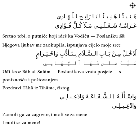
هَـنِـيـئًـا هَـنِـيـئًـا يَـا رَايِـح لِـلْـهَـادِي
غَـرَامُـهُ شَـغَـلَـنِـي مَـلَأ كُـلِّ فُـؤَادِي
Sretno tebi, o putniče koji ideš ka Vodiču — Poslaniku ﷺ
Njegova ljubav me zaokupila, ispunjava cijelo moje srce
اُدْخُـلْ مِـنْ بَـابِ الـسَّـلَامِ بِـتَـأَدُّبٍ وَاحْـتِـرَامٍ
سَـلِّـمْ عَـلَـى طٰـهَـا ٱلـتِّـهَـامِـي
Uđi kroz Bāb al-Salām — Poslanikova vrata posjete — s
poniznošću i poštovanjem
Pozdravi Ṭāhā iz Tihāme, čistog
واسْـأَلْـهُ ٱلـشَّـفَـاعَـةَ وَادْعِـيـلِـي
وَادْعِـيـلِـي
Zamoli ga za zagovor, i moli se za mene
I moli se za mene!