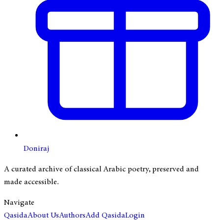
Doniraj
A curated archive of classical Arabic poetry, preserved and
made accessible.
Navigate
Qasida
About Us
Authors
Add Qasida
Login