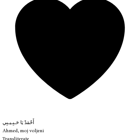
أَحْمَدْ يَا حَـبِـيـبِي
Ahmed, moj voljeni
Transliterate