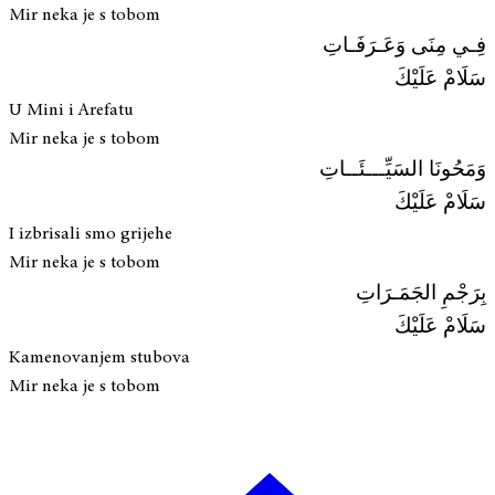
Mir neka je s tobom
فِـي مِنَى وَعَـرَفَـاتِ
سَلَامْ عَلَيْكَ
U Mini i Arefatu
Mir neka je s tobom
وَمَحُونَا السَيِّـــئَــاتِ
سَلَامْ عَلَيْكَ
I izbrisali smo grijehe
Mir neka je s tobom
بِرَجْمِ الجَمَـرَاتِ
سَلَامْ عَلَيْكَ
Kamenovanjem stubova
Mir neka je s tobom