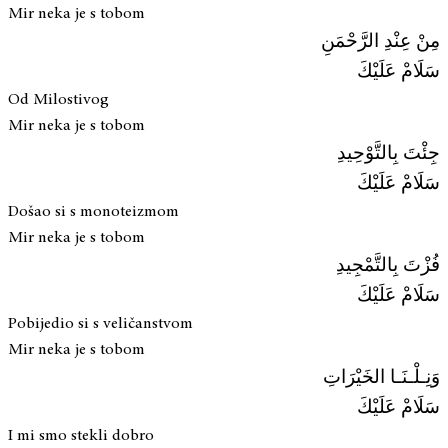
Mir neka je s tobom
مِنْ عِنْدِ الرَّحْمَنِ
سَلَامْ عَلَيْكَ
Od Milostivog
Mir neka je s tobom
جِئْتَ بِالتَّوْحِيدِ
سَلَامْ عَلَيْكَ
Došao si s monoteizmom
Mir neka je s tobom
فُزْتَ بِالتَّمْجِيدِ
سَلَامْ عَلَيْكَ
Pobijedio si s veličanstvom
Mir neka je s tobom
وَنِـلْـنَـا الخَيْرَاتِ
سَلَامْ عَلَيْكَ
I mi smo stekli dobro