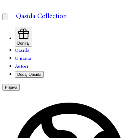
Qasida Collection
Doniraj
Qasida
O nama
Autori
Dodaj Qasida
Prijava