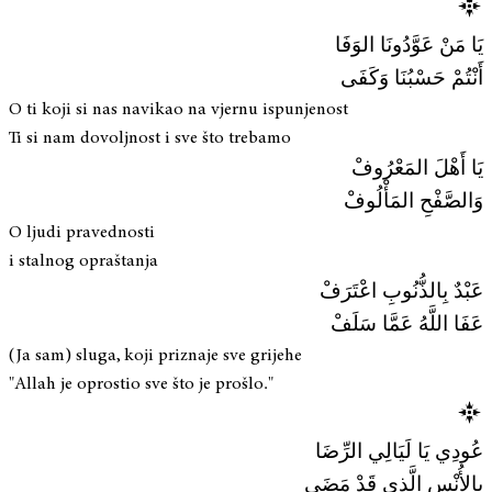
يَا مَنْ عَوَّدُونَا الوَفَا
أَنْتُمْ حَسْبُنَا وَكَفَى
O ti koji si nas navikao na vjernu ispunjenost
Ti si nam dovoljnost i sve što trebamo
يَا أَهْلَ المَعْرُوفْ
وَالصَّفْحِ المَأْلُوفْ
O ljudi pravednosti
i stalnog opraštanja
عَبْدٌ بِالذُّنُوبِ اعْتَرَفْ
عَفَا اللَّهُ عَمَّا سَلَفْ
(Ja sam) sluga, koji priznaje sve grijehe
"Allah je oprostio sve što je prošlo."
عُودِي يَا لَيَالِي الرِّضَا
بِالأُنْسِ الَّذِى قَدْ مَضَى