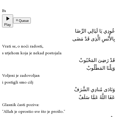
Bs
Queue
Play
عُودِي يَا لَيَالِي الرِّضَا
بِالأُنْسِ الَّذِى قَدْ مَضَى
Vrati se, o noći radosti,
s utjehom koja je nekad postojala
قَدْ رَضِىَ المَحْبُوبْ
وَنِلْنَا المَطْلُوبْ
Voljeni je zadovoljan
i postigli smo cilj
وَنَادَى مُنادِي الشَّرَفْ
عَفَا اللَّهُ عَمَّا سَلَفْ
Glasnik časti poziva:
"Allah je oprostio sve što je prošlo."