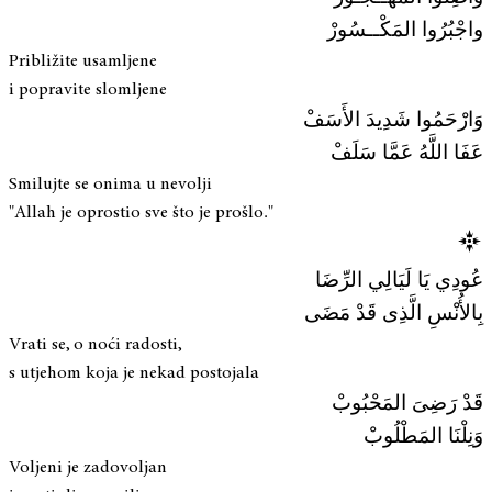
واجْبُرُوا المَكْــسُورْ
Približite usamljene
i popravite slomljene
وَارْحَمُوا شَدِيدَ الأَسَفْ
عَفَا اللَّهُ عَمَّا سَلَفْ
Smilujte se onima u nevolji
"Allah je oprostio sve što je prošlo."
عُودِي يَا لَيَالِي الرِّضَا
بِالأُنْسِ الَّذِى قَدْ مَضَى
Vrati se, o noći radosti,
s utjehom koja je nekad postojala
قَدْ رَضِىَ المَحْبُوبْ
وَنِلْنَا المَطْلُوبْ
Voljeni je zadovoljan