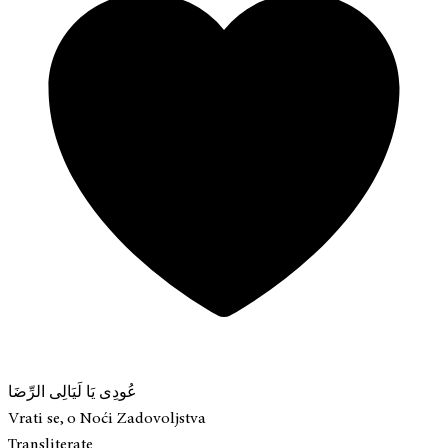
عُودِى يَا لَيَالِى الرِّضَا
Vrati se, o Noći Zadovoljstva
Transliterate