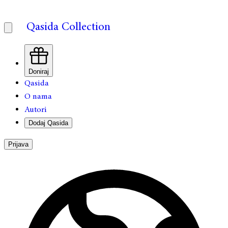
Qasida Collection
Doniraj
Qasida
O nama
Autori
Dodaj Qasida
Prijava