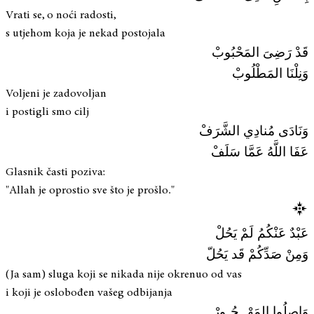
Vrati se, o noći radosti,
s utjehom koja je nekad postojala
قَدْ رَضِىَ المَحْبُوبْ
وَنِلْنَا المَطْلُوبْ
Voljeni je zadovoljan
i postigli smo cilj
وَنَادَى مُنادِي الشَّرَفْ
عَفَا اللَّهُ عَمَّا سَلَفْ
Glasnik časti poziva:
"Allah je oprostio sve što je prošlo."
عَبْدٌ عَنْكُمُ لَمْ يَحُلْ
وَمِنْ صَدِّكُمْ قَد يَحُلّ
(Ja sam) sluga koji se nikada nije okrenuo od vas
i koji je oslobođen vašeg odbijanja
وَاصِلُوا المَهْــجُـورْ