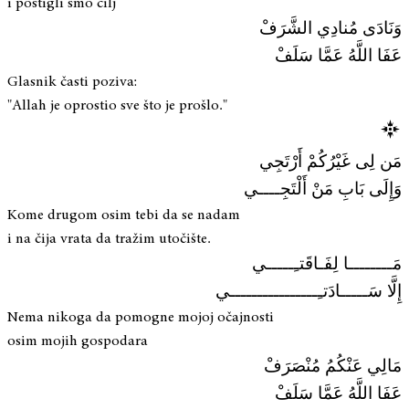
i postigli smo cilj
وَنَادَى مُنادِي الشَّرَفْ
عَفَا اللَّهُ عَمَّا سَلَفْ
Glasnik časti poziva:
"Allah je oprostio sve što je prošlo."
مَن لِى غَيْرُكُمْ أَرْتَجِي
وَإِلَى بَابِ مَنْ أَلْتَجِــــي
Kome drugom osim tebi da se nadam
i na čija vrata da tražim utočište.
مَــــــــا لِفَـاقَتـِـــــي
إِلَّا سَـــــادَتـِــــــــــــــــي
Nema nikoga da pomogne mojoj očajnosti
osim mojih gospodara
مَالِي عَنْكُمُ مُنْصَرَفْ
عَفَا اللَّهُ عَمَّا سَلَفْ