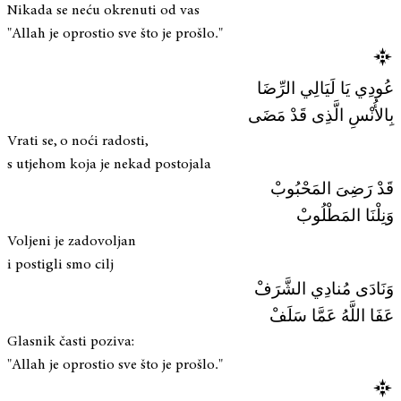
Nikada se neću okrenuti od vas
"Allah je oprostio sve što je prošlo."
عُودِي يَا لَيَالِي الرِّضَا
بِالأُنْسِ الَّذِى قَدْ مَضَى
Vrati se, o noći radosti,
s utjehom koja je nekad postojala
قَدْ رَضِىَ المَحْبُوبْ
وَنِلْنَا المَطْلُوبْ
Voljeni je zadovoljan
i postigli smo cilj
وَنَادَى مُنادِي الشَّرَفْ
عَفَا اللَّهُ عَمَّا سَلَفْ
Glasnik časti poziva:
"Allah je oprostio sve što je prošlo."