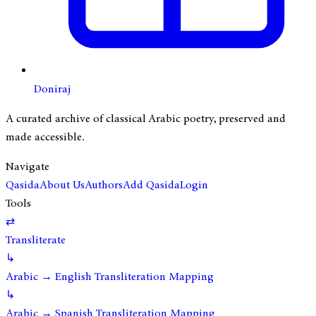
Doniraj
A curated archive of classical Arabic poetry, preserved and
made accessible.
Navigate
Qasida
About Us
Authors
Add Qasida
Login
Tools
⇄
Transliterate
↳
Arabic → English Transliteration Mapping
↳
Arabic → Spanish Transliteration Mapping