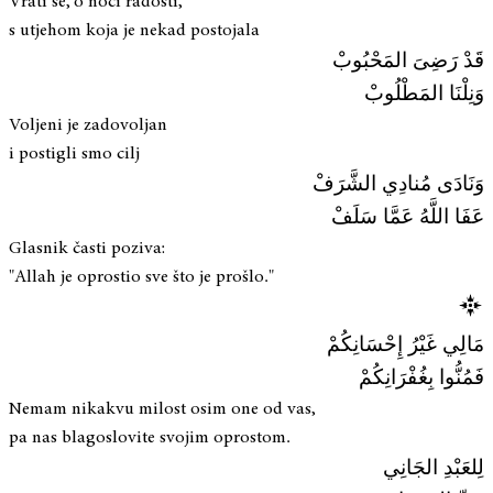
Vrati se, o noći radosti,
s utjehom koja je nekad postojala
قَدْ رَضِىَ المَحْبُوبْ
وَنِلْنَا المَطْلُوبْ
Voljeni je zadovoljan
i postigli smo cilj
وَنَادَى مُنادِي الشَّرَفْ
عَفَا اللَّهُ عَمَّا سَلَفْ
Glasnik časti poziva:
"Allah je oprostio sve što je prošlo."
مَالِي غَيْرُ إِحْسَانِكُمْ
فَمُنُّوا بِغُفْرَانِكُمْ
Nemam nikakvu milost osim one od vas,
pa nas blagoslovite svojim oprostom.
لِلعَبْدِ الجَانِي