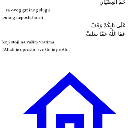
جَمِّ العِصْيَانِ
...za ovog grešnog slugu
punog neposlušnosti
عَلَى بَابِكُمْ وَقَفْ
عَفَا اللَّهُ عَمَّا سَلَفْ
koji stoji na vašim vratima.
"Allah je oprostio sve što je prošlo."