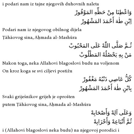
i podari nam iz tajne njegovih duhovnih naleta
وَاعْطِنَا مِنْ حَظِّهِ المَوْفُورْ
اِبْنِ طٰهَ أَحْمَدَ المَشْهُورْ
Podari nam iz njegovog obilnog dijela
Ṭāhāovog sina, Aḥmada al-Mashūra
ثُـمَّ صَلَّى اللّٰهْ عَلَى المَحْبُوبْ
مَنْ بِهِ يَحْصُلُهُ المَطْلُوبْ
Nakon toga, neka Allahovi blagoslovi budu na voljenom
On kroz koga se svi ciljevi postižu
كُلُّ عَاصِي ذَنْبُهُ مَغْفُورْ
بِابْنِ طٰهَ أَحْمَدَ المَشْهُورْ
Svaki griješnikov grijeh je oprošten
putem Ṭāhāovog sina, Aḥmada al-Mashūra
وَعَلَى آلِهْ وَأَصْحَابِهْ
ثُمَّ أَتْبَاعِهْ وَأَحْزَابِهْ
i (Allahovi blagoslovi neka budu) na njegovoj porodici i