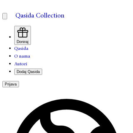
Qasida Collection
Doniraj
Qasida
O nama
Autori
Dodaj Qasida
Prijava