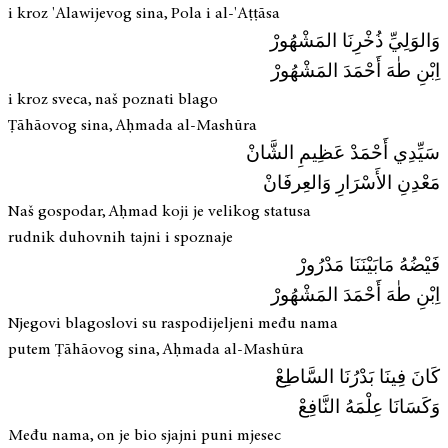
i kroz 'Alawijevog sina, Pola i al-'Aṭṭāsa
وَالوَلِيِّ ذُخْرِنَا المَشْهُورْ
اِبْنِ طٰهَ أَحْمَدَ المَشْهُورْ
i kroz sveca, naš poznati blago
Ṭāhāovog sina, Aḥmada al-Mashūra
سَيِّدِي أَحْمَدْ عَظِیمِ الشَّانْ
مَعْدِنِ الأَسْرَارِ وَالعِرفَانْ
Naš gospodar, Aḥmad koji je velikog statusa
rudnik duhovnih tajni i spoznaje
فَيْضُهُ مَابَيْنَنَا مَدْرُورْ
اِبْنِ طٰهَ أَحْمَدَ المَشْهُورْ
Njegovi blagoslovi su raspodijeljeni među nama
putem Ṭāhāovog sina, Aḥmada al-Mashūra
كَانَ فِينَا بَدْرُنَا السَّاطِعْ
وَكَسَانَا عِلْمَهُ النَّافِعْ
Među nama, on je bio sjajni puni mjesec