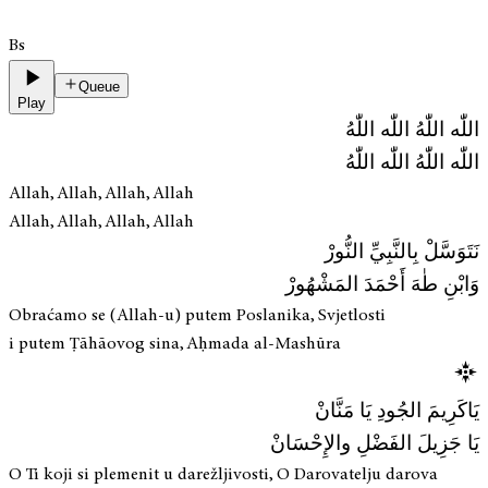
Bs
Queue
Play
اللّٰه اللّٰهُ اللّٰه اللّٰهُ
اللّٰه اللّٰهُ اللّٰه اللّٰهُ
Allah, Allah, Allah, Allah
Allah, Allah, Allah, Allah
نَتَوَسَّلْ بِالنَّبِيِّ النُّورْ
وَابْنِ طٰهَ أَحْمَدَ المَشْهُورْ
Obraćamo se (Allah-u) putem Poslanika, Svjetlosti
i putem Ṭāhāovog sina, Aḥmada al-Mashūra
يَاكَرِيمَ الجُودِ يَا مَنَّانْ
يَا جَزِيلَ الفَضْلِ والإِحْسَانْ
O Ti koji si plemenit u darežljivosti, O Darovatelju darova