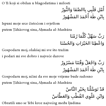
O Ti koji si obilan u blagodatima i milosti
أَمْلِ قَلْبِي بِاالصَّفَا وَالنُّورْ
بِابْنِ طٰهَ أَحْمَدَ المَشْهُورْ
Ispuni moje srce čistoćom i svjetlom
putem Ṭāhāovog sina, Aḥmada al-Mashūra
رَبِّ سَهِّلْ كُلَّمَا رُمْنَا
وَاعْطِنَا الخَيْرَاتِ وَالحُسْنَا
Gospodaru moj, olakšaj mi sve što tražim
i podari mi sve dobro i najveće darove
رَبِّ وَاجْعَلْ وَقْتَنَا مَسْرُورْ
بِابْنِ طٰهَ أَحْمَدَ المَشْهُورْ
Gospodaru moj, učini da sve moje vrijeme bude radosno
putem Ṭāhāovog sina, Aḥmada al-Mashūra
قَدْ تَوَسَّلْنَا بِخَيْرِ النَّاسْ
وَابْنِ عَلْوِي القُطْبِ وَالعَطَّاسْ
Obratili smo se Tebi kroz najvećeg među ljudima