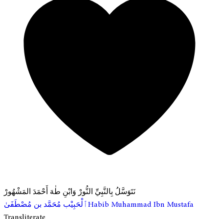
نَتَوَسَّلُ بِالنَّبِيِّ النُّورْ وَابْنِ طٰهَ أَحْمَدَ المَشْهُورْ
ٱلْحَبِيْب مُحَمَّد بن مُصْطَفَىٰ
Habib Muhammad Ibn Mustafa
Transliterate