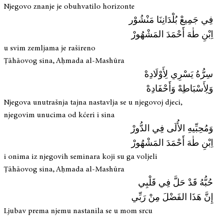
Njegovo znanje je obuhvatilo horizonte
فِي جَمِيعْ بُلْدَانِنَا مَنْشُوْر
اِبْنِ طٰهَ أَحْمَدَ المَشْهُورْ
u svim zemljama je rašireno
Ṭāhāovog sina, Aḥmada al-Mashūra
سِرُّهُ يَسْرِي لِأَوْلَادِهْ
وَلِأَسْبَاطِهْ وَأَحْفَادِهْ
Njegova unutrašnja tajna nastavlja se u njegovoj djeci,
njegovim unucima od kćeri i sina
وَمُحِبِّيهِ الأُلَى فِي الدُّورْ
اِبْنِ طٰهَ أَحْمَدَ المَشْهُورْ
i onima iz njegovih seminara koji su ga voljeli
Ṭāhāovog sina, Aḥmada al-Mashūra
حُبُّهُ قَدْ حَلَّ فِي قَلْبِي
إِنَّ هَذَا الفَضْلَ مِنْ رَبِّي
Ljubav prema njemu nastanila se u mom srcu