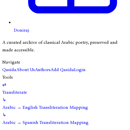
Doniraj
A curated archive of classical Arabic poetry, preserved and
made accessible.
Navigate
Qasida
About Us
Authors
Add Qasida
Login
Tools
⇄
Transliterate
↳
Arabic → English Transliteration Mapping
↳
Arabic → Spanish Transliteration Mapping