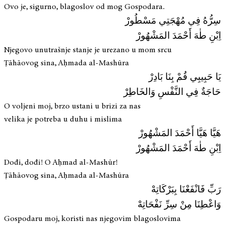
Ovo je, sigurno, blagoslov od mog Gospodara.
سِرُّهُ فِي مُهْجَتِي مَسْطُورْ
اِبْنِ طٰهَ أَحْمَدَ المَشْهُورْ
Njegovo unutrašnje stanje je urezano u mom srcu
Ṭāhāovog sina, Aḥmada al-Mashūra
يَا حَبِيبِي قُمْ بِنَا بَادِرْ
حَاجَةٌ فِي النَّفْسِ وَالخَاطِرْ
O voljeni moj, brzo ustani u brizi za nas
velika je potreba u duhu i mislima
هَيَّا هَيَّا أَحْمَدَ المَشْهُورْ
اِبْنِ طٰهَ أَحْمَدَ المَشْهُورْ
Dođi, dođi! O Aḥmad al-Mashūr!
Ṭāhāovog sina, Aḥmada al-Mashūra
رَبِّ فَانْفَعْنَا بِبَرْكَاتِهْ
وَاعْطِنَا مِنْ سِرِّ نَفْحَاتِهْ
Gospodaru moj, koristi nas njegovim blagoslovima