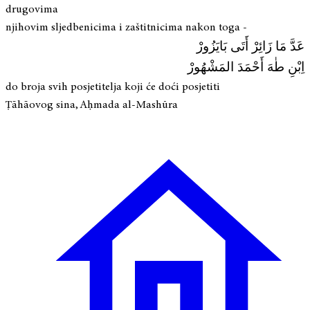
drugovima
njihovim sljedbenicima i zaštitnicima nakon toga -
عَدَّ مَا زَائِرْ أَتَى بَايَزُورْ
اِبْنِ طٰهَ أَحْمَدَ المَشْهُورْ
do broja svih posjetitelja koji će doći posjetiti
Ṭāhāovog sina, Aḥmada al-Mashūra