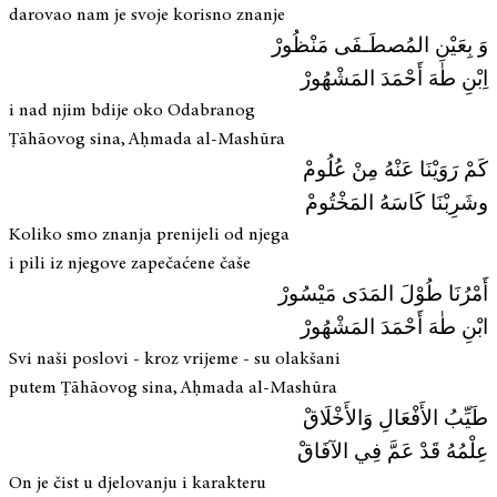
darovao nam je svoje korisno znanje
وَ بِعَيْنِ المُصطَـفَى مَنْظُورْ
اِبْنِ طٰهَ أَحْمَدَ المَشْهُورْ
i nad njim bdije oko Odabranog
Ṭāhāovog sina, Aḥmada al-Mashūra
كَمْ رَوَيْنَا عَنْهُ مِنْ عُلُومْ
وشَرِبْنَا كَاسَهُ المَخْتُومْ
Koliko smo znanja prenijeli od njega
i pili iz njegove zapečaćene čaše
أَمْرُنَا طُوْلَ المَدَى مَيْسُورْ
ابْنِ طٰهَ أَحْمَدَ المَشْهُورْ
Svi naši poslovi - kroz vrijeme - su olakšani
putem Ṭāhāovog sina, Aḥmada al-Mashūra
طَيِّبُ الأَفْعَالِ وَالأَخْلَاقْ
عِلْمُهُ قَدْ عَمَّ فِي الآفَاقْ
On je čist u djelovanju i karakteru