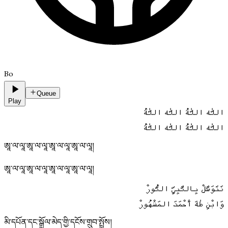
Bo
Queue
Play
اللّٰه اللّٰهُ اللّٰه اللّٰهُ
اللّٰه اللّٰهُ اللّٰه اللّٰهُ
ཨཱ་ལ་ལཱ་ཨཱ་ལ་ལཱ་ཨཱ་ལ་ལཱ་ཨཱ་ལ་ལཱ།
ཨཱ་ལ་ལཱ་ཨཱ་ལ་ལཱ་ཨཱ་ལ་ལཱ་ཨཱ་ལ་ལཱ།
نَتَوَسَّلْ بِالنَّبِيِّ النُّورْ
وَابْنِ طٰهَ أَحْمَدَ المَشْهُورْ
མི་དཔོན་དང་སྒྲོལ་མེད་གྱི་དངོས་གྲུབ་སྤྲོས།