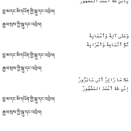
بِابْنِ طٰهَ أَحْمَدَ المَشْهُورْ
བླ་མ་དང་མི་དཔོན་གྱི་སྐུ་དང་འབྲེལ།
རྒྱལ་སྲས་ཀྱི་སྐུ་དང་འབྲེལ།
وَعَلَى آلِهْ وَأَصْحَابِهْ
ثُمَّ أَتْبَاعِهْ وَأَحْزَابِهْ
བླ་མ་དང་མི་དཔོན་གྱི་སྐུ་དང་འབྲེལ།
རྒྱལ་སྲས་ཀྱི་སྐུ་དང་འབྲེལ།
عَدَّ مَا زَائِرْ أَتَى بَايَزُورْ
اِبْنِ طٰهَ أَحْمَدَ المَشْهُورْ
བླ་མ་དང་མི་དཔོན་གྱི་སྐུ་དང་འབྲེལ།
རྒྱལ་སྲས་ཀྱི་སྐུ་དང་འབྲེལ།