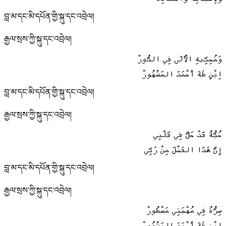
وَلِأَسْبَاطِهْ وَأَحْفَادِهْ
བླ་མ་དང་མི་དཔོན་གྱི་སྐུ་དང་འབྲེལ།
རྒྱལ་སྲས་ཀྱི་སྐུ་དང་འབྲེལ།
وَمُحِبِّيهِ الأُلَى فِي الدُّورْ
اِبْنِ طٰهَ أَحْمَدَ المَشْهُورْ
བླ་མ་དང་མི་དཔོན་གྱི་སྐུ་དང་འབྲེལ།
རྒྱལ་སྲས་ཀྱི་སྐུ་དང་འབྲེལ།
حُبُّهُ قَدْ حَلَّ فِي قَلْبِي
إِنَّ هَذَا الفَضْلَ مِنْ رَبِّي
བླ་མ་དང་མི་དཔོན་གྱི་སྐུ་དང་འབྲེལ།
རྒྱལ་སྲས་ཀྱི་སྐུ་དང་འབྲེལ།
سِرُّهُ فِي مُهْجَتِي مَسْطُورْ