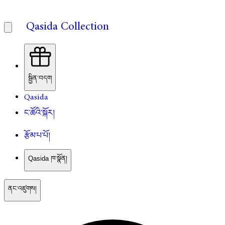
Qasida Collection
སྦྱིན་བདག
Qasida
ང་ཚོའི་སྐོར།
རྩོམ་པ་པོ།
Qasida ཁ་སྣོན།
ནང་འཛུགས།