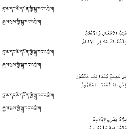
བླ་མ་དང་མི་དཔོན་གྱི་སྐུ་དང་འབྲེལ།
རྒྱལ་སྲས་ཀྱི་སྐུ་དང་འབྲེལ།
طَيِّبُ الأَفْعَالِ وَالأَخْلَاقْ
عِلْمُهُ قَدْ عَمَّ فِي الآفَاقْ
བླ་མ་དང་མི་དཔོན་གྱི་སྐུ་དང་འབྲེལ།
རྒྱལ་སྲས་ཀྱི་སྐུ་དང་འབྲེལ།
فِي جَمِيعْ بُلْدَانِنَا مَنْشُوْر
اِبْنِ طٰهَ أَحْمَدَ المَشْهُورْ
བླ་མ་དང་མི་དཔོན་གྱི་སྐུ་དང་འབྲེལ།
རྒྱལ་སྲས་ཀྱི་སྐུ་དང་འབྲེལ།
سِرُّهُ يَسْرِي لِأَوْلَادِهْ