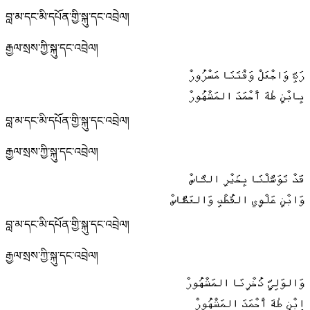
བླ་མ་དང་མི་དཔོན་གྱི་སྐུ་དང་འབྲེལ།
རྒྱལ་སྲས་ཀྱི་སྐུ་དང་འབྲེལ།
رَبِّ وَاجْعَلْ وَقْتَنَا مَسْرُورْ
بِابْنِ طٰهَ أَحْمَدَ المَشْهُورْ
བླ་མ་དང་མི་དཔོན་གྱི་སྐུ་དང་འབྲེལ།
རྒྱལ་སྲས་ཀྱི་སྐུ་དང་འབྲེལ།
قَدْ تَوَسَّلْنَا بِخَيْرِ النَّاسْ
وَابْنِ عَلْوِي القُطْبِ وَالعَطَّاسْ
བླ་མ་དང་མི་དཔོན་གྱི་སྐུ་དང་འབྲེལ།
རྒྱལ་སྲས་ཀྱི་སྐུ་དང་འབྲེལ།
وَالوَلِيِّ ذُخْرِنَا المَشْهُورْ
اِبْنِ طٰهَ أَحْمَدَ المَشْهُورْ