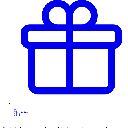
སྦྱིན་བདག