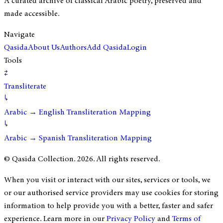
A curated archive of classical Arabic poetry, preserved and
made accessible.
Navigate
Qasida
About Us
Authors
Add Qasida
Login
Tools
⇄
Transliterate
↳
Arabic → English Transliteration Mapping
↳
Arabic → Spanish Transliteration Mapping
© Qasida Collection.
2026
. All rights reserved.
When you visit or interact with our sites, services or tools, we
or our authorised service providers may use cookies for storing
information to help provide you with a better, faster and safer
experience. Learn more in our
Privacy Policy
and
Terms of