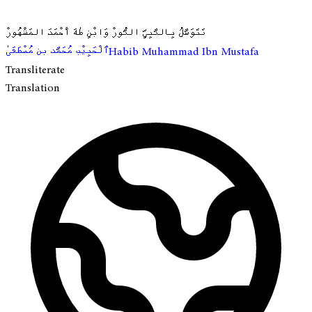
نَتَوَسَّلُ بِالنَّبِيِّ النُّورْ وَابْنِ طٰهَ أَحْمَدَ المَشْهُورْ
ٱلْحَبِيْب مُحَمَّد بن مُصْطَفَىٰ
Habib Muhammad Ibn Mustafa
Transliterate
Translation