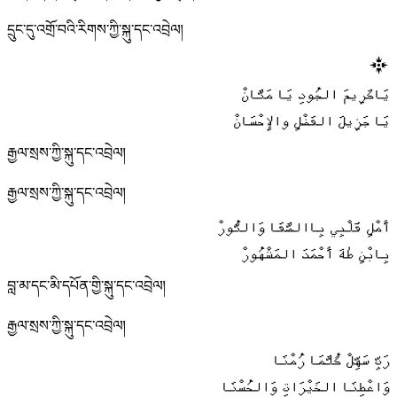
དྲུང་དུ་འགྲོ་བའི་རིགས་ཀྱི་སྐུ་དང་འབྲེལ།
يَاكَرِيمَ الجُودِ يَا مَنَّانْ
يَا جَزِيلَ الفَضْلِ والإِحْسَانْ
རྒྱལ་སྲས་ཀྱི་སྐུ་དང་འབྲེལ།
རྒྱལ་སྲས་ཀྱི་སྐུ་དང་འབྲེལ།
أَمْلِ قَلْبِي بِاالصَّفَا وَالنُّورْ
بِابْنِ طٰهَ أَحْمَدَ المَشْهُورْ
བླ་མ་དང་མི་དཔོན་གྱི་སྐུ་དང་འབྲེལ།
རྒྱལ་སྲས་ཀྱི་སྐུ་དང་འབྲེལ།
رَبِّ سَهِّلْ كُلَّمَا رُمْنَا
وَاعْطِنَا الخَيْرَاتِ وَالحُسْنَا