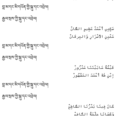
བླ་མ་དང་མི་དཔོན་གྱི་སྐུ་དང་འབྲེལ།
རྒྱལ་སྲས་ཀྱི་སྐུ་དང་འབྲེལ།
سَيِّدِي أَحْمَدْ عَظِیمِ الشَّانْ
مَعْدِنِ الأَسْرَارِ وَالعِرفَانْ
བླ་མ་དང་མི་དཔོན་གྱི་སྐུ་དང་འབྲེལ།
རྒྱལ་སྲས་ཀྱི་སྐུ་དང་འབྲེལ།
فَيْضُهُ مَابَيْنَنَا مَدْرُورْ
اِبْنِ طٰهَ أَحْمَدَ المَشْهُورْ
བླ་མ་དང་མི་དཔོན་གྱི་སྐུ་དང་འབྲེལ།
རྒྱལ་སྲས་ཀྱི་སྐུ་དང་འབྲེལ།
كَانَ فِينَا بَدْرُنَا السَّاطِعْ
وَكَسَانَا عِلْمَهُ النَّافِعْ