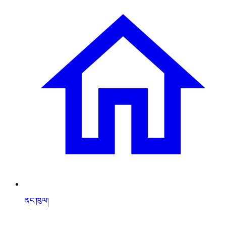
ནང་ཁུལ།