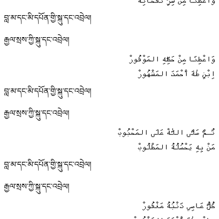
وَاعْطِنَا مِنْ سِرِّ نَفْحَاتِهْ
བླ་མ་དང་མི་དཔོན་གྱི་སྐུ་དང་འབྲེལ།
རྒྱལ་སྲས་ཀྱི་སྐུ་དང་འབྲེལ།
وَاعْطِنَا مِنْ حَظِّهِ المَوْفُورْ
اِبْنِ طٰهَ أَحْمَدَ المَشْهُورْ
བླ་མ་དང་མི་དཔོན་གྱི་སྐུ་དང་འབྲེལ།
རྒྱལ་སྲས་ཀྱི་སྐུ་དང་འབྲེལ།
ثُـمَّ صَلَّى اللّٰهْ عَلَى المَحْبُوبْ
مَنْ بِهِ يَحْصُلُهُ المَطْلُوبْ
བླ་མ་དང་མི་དཔོན་གྱི་སྐུ་དང་འབྲེལ།
རྒྱལ་སྲས་ཀྱི་སྐུ་དང་འབྲེལ།
كُلُّ عَاصِي ذَنْبُهُ مَغْفُورْ