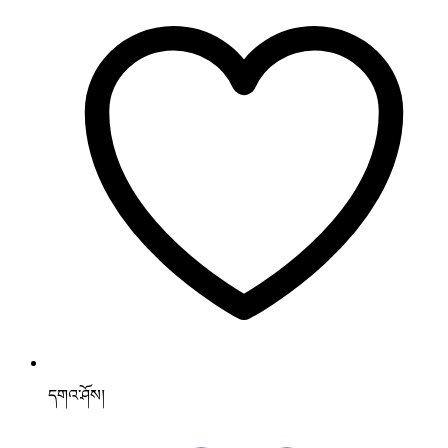
དགའ་ཤོས།