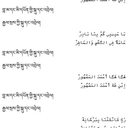
اِبْنِ طٰهَ أَحْمَدَ المَشْهُورْ
བླ་མ་དང་མི་དཔོན་གྱི་སྐུ་དང་འབྲེལ།
རྒྱལ་སྲས་ཀྱི་སྐུ་དང་འབྲེལ།
يَا حَبِيبِي قُمْ بِنَا بَادِرْ
حَاجَةٌ فِي النَّفْسِ وَالخَاطِرْ
བླ་མ་དང་མི་དཔོན་གྱི་སྐུ་དང་འབྲེལ།
རྒྱལ་སྲས་ཀྱི་སྐུ་དང་འབྲེལ།
هَيَّا هَيَّا أَحْمَدَ المَشْهُورْ
اِبْنِ طٰهَ أَحْمَدَ المَشْهُورْ
བླ་མ་དང་མི་དཔོན་གྱི་སྐུ་དང་འབྲེལ།
རྒྱལ་སྲས་ཀྱི་སྐུ་དང་འབྲེལ།
رَبِّ فَانْفَعْنَا بِبَرْكَاتِهْ