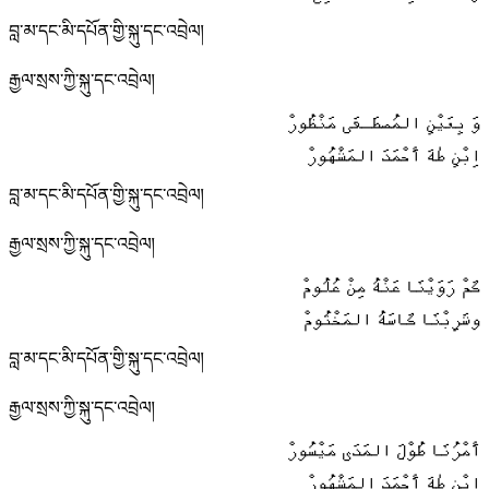
བླ་མ་དང་མི་དཔོན་གྱི་སྐུ་དང་འབྲེལ།
རྒྱལ་སྲས་ཀྱི་སྐུ་དང་འབྲེལ།
وَ بِعَيْنِ المُصطَـفَى مَنْظُورْ
اِبْنِ طٰهَ أَحْمَدَ المَشْهُورْ
བླ་མ་དང་མི་དཔོན་གྱི་སྐུ་དང་འབྲེལ།
རྒྱལ་སྲས་ཀྱི་སྐུ་དང་འབྲེལ།
كَمْ رَوَيْنَا عَنْهُ مِنْ عُلُومْ
وشَرِبْنَا كَاسَهُ المَخْتُومْ
བླ་མ་དང་མི་དཔོན་གྱི་སྐུ་དང་འབྲེལ།
རྒྱལ་སྲས་ཀྱི་སྐུ་དང་འབྲེལ།
أَمْرُنَا طُوْلَ المَدَى مَيْسُورْ
ابْنِ طٰهَ أَحْمَدَ المَشْهُورْ