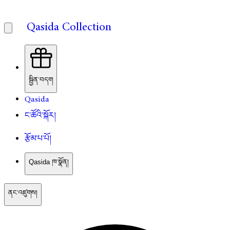
Qasida Collection
སྦྱིན་བདག
Qasida
ང་ཚོའི་སྐོར།
རྩོམ་པ་པོ།
Qasida ཁ་སྣོན།
ནང་འཛུགས།