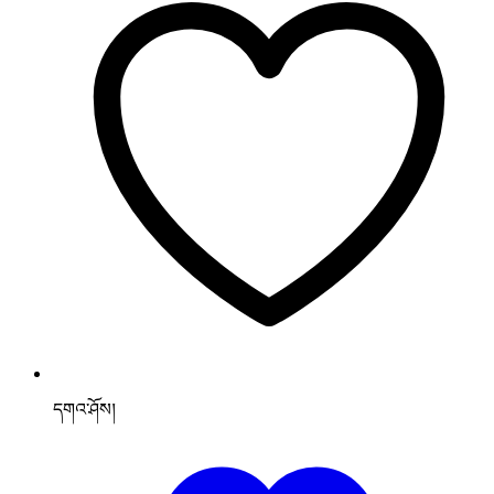
དགའ་ཤོས།