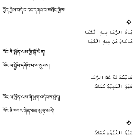
ཁྱོད་ཀྱིས་བདེ་བ་དང་དགའ་བ་མཐོང་གྱིས།
بَابُ الرَّجَا فِيهِ الْنَّجَا
مَاخَابَ مَن فِيهِ الْتَجَا
ཁོང་ནི་སྨོན་ལམ་གྱི་སྒོ་ཡིན།
ཁོང་ལ་སྐྱོབ་དགོས་པ་མ་སྲུངས།
فَابْسُطْ لَهُ كَفَّ الرَّجَا
فَهْوَ الْحَبِيْبُ مُحَمَّدُ
ཁོང་ལ་སྨོན་ལམ་གི་ཕྱག་འདེབས་བྱེད།
ཁོང་ནི་དགའ་ཞེན་ཅན་མུ་ཧ་མ་དེ།
عَيْنُ العُيُوْنِ مُحَمَّدُ