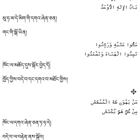
بَابُ الإِلَهِ الْأوْحَدُ
མུ་ཧ་མ་དེ་མིག་གི་དགའ་ཞེན་ཅན།
གང་གི་སྒོ་ཡིན།
صَلُّوا عَلَيْهِ وَرَدِّدُوا
تَجِدُوا الْهَنَاءَ وَتَسْعَدُوا
ཁོང་ལ་མཆོད་དུས་སྐོར་བྱེད་དོ།
ཁྱོད་ཀྱིས་བདེ་བ་དང་དགའ་བ་མཐོང་གྱིས།
مَنْ يَهْوَى طَهَ الْمُصْطَفَى
مِنْ كُلِّ هَمٍّ يُكْتَفَى
ཁོང་ལ་དགའ་ཞེན་ཅན་ཏ་ཧ་དེ།
བདེ་བ་ལ་བརྟེན་ནས་སྐྱོབ།