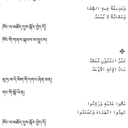
وَمَدِيحُهُ فِيهِ الشِّفَا
وَمَقَامُهُ لَا يُجْحَدُ
ཁོང་ལ་མཆོད་དུས་སྐོར་བྱེད་དོ།
ཁོང་གི་གནས་སྐབས་མ་སྲུངས།
عَيْنُ العُيُوْنِ مُحَمَّدُ
بَابُ الإِلَهِ الْأوْحَدُ
མུ་ཧ་མ་དེ་མིག་གི་དགའ་ཞེན་ཅན།
གང་གི་སྒོ་ཡིན།
صَلُّوا عَلَيْهِ وَرَدِّدُوا
تَجِدُوا الْهَنَاءَ وَتَسْعَدُوا
ཁོང་ལ་མཆོད་དུས་སྐོར་བྱེད་དོ།