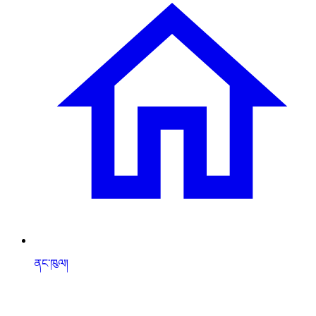
ནང་ཁུལ།