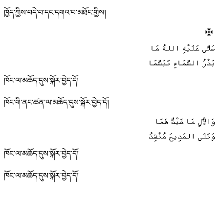
ཁྱོད་ཀྱིས་བདེ་བ་དང་དགའ་བ་མཐོང་གྱིས།
صَلَّى عَلَيْهِ اللهُ مَا
بَدْرُ السَّمَاءِ تَبَسَّمَا
ཁོང་ལ་མཆོད་དུས་སྐོར་བྱེད་དོ།
ཁོང་གི་ནང་ཚན་ལ་མཆོད་དུས་སྐོར་བྱེད་དོ།
وَالْآلِ مَا غَيْثٌ هَمَا
وَتَلَى المَدِيحَ مُنْشِدُ
ཁོང་ལ་མཆོད་དུས་སྐོར་བྱེད་དོ།
ཁོང་ལ་མཆོད་དུས་སྐོར་བྱེད་དོ།