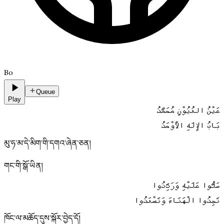
Bo
Queue
Play
عَيْنُ العُيُوْنِ مُحَمَّدُ
بَابُ الإِلَهِ الْأوْحَدُ
མུ་ཧ་མ་དེ་མིག་གི་དགའ་ཞེན་ཅན།
གང་གི་སྒོ་ཡིན།
صَلُّوا عَلَيْهِ وَرَدِّدُوا
تَجِدُوا الْهَنَاءَ وَتَسْعَدُوا
ཁོང་ལ་མཆོད་དུས་སྐོར་བྱེད་དོ།