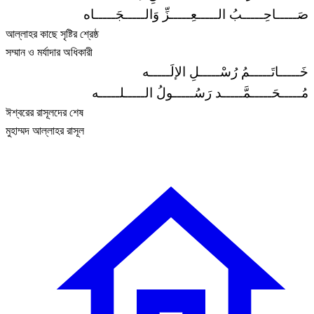
صَـــــاحِـــــبُ الـــــعِـــــزِّ وَالـــــجَـــــاه
আল্লাহর কাছে সৃষ্টির শ্রেষ্ঠ
সম্মান ও মর্যাদার অধিকারী
خَـــــاتَـــــمُ رُسْـــــلِ الإلَـــــه
مُـــــحَـــــمَّـــــد رَسُـــــولُ الـــــلـــــه
ঈশ্বরের রাসূলদের শেষ
মুহাম্মদ আল্লাহর রাসূল