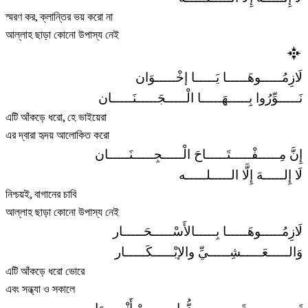
স্মরণ কর, ক্লান্তির ভয় করো না
আল্লাহ ছাড়া কোনো উপাস্য নেই
لَازِمُـــــوهَـــــا يَـــــا إخْـــــوَان
نَـــــوِّرُوا بِـــــهَـــــا الْـــــجَـــــنَـــــان
এটি আঁকড়ে ধরো, হে ভাইয়েরা
এর দ্বারা হৃদয় আলোকিত করো
إِنَّ مِـــــفْـــــتَـــــاحَ الْـــــجِـــــنَـــــان
لَا إِلـــــهَ إِلَّا الـــــلـــــه
নিশ্চয়ই, বাগানের চাবি
আল্লাহ ছাড়া কোনো উপাস্য নেই
لَازِمُـــــوهَـــــا بِـــــالأَسْـــــحَـــــار
وَالـــــعَـــــشِـــــيِّ والإبْـــــكَـــــار
এটি আঁকড়ে ধরো ভোরে
এবং সন্ধ্যা ও সকালে