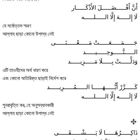
أَنَّ أَفْـــــضَـــــلَ الأَذْكَـــــار
لَا إِلـــــهَ إِلَّا الـــــلـــــه
যে সর্বোত্তম স্মরণ
আল্লাহ ছাড়া কোনো উপাস্য নেই
جَـــــمَـــــعَـــــتْ مَـــــعْـــــنَـــــى
الـــــتَّـــــوحِـــــيـــــد
وَدَلَّـــــتْ بِـــــلَا مَـــــزِيـــــد
এটি তাওহীদের অর্থ ধারণ করে
এবং কোনো অতিরিক্ত ছাড়াই নির্দেশ করে
كَـــــرِّرْ أَيُّـــــهَـــــا الـــــمُـــــرِيـــــد
لَا إِلَـــــه إِلَّا الـــــلـــــه
পুনরাবৃত্তি কর, হে অনুসন্ধানকারী
আল্লাহ ছাড়া কোনো উপাস্য নেই
ذَاكِـــــرُهَـــــا لَا يَـــــشْـــــقَـــــى