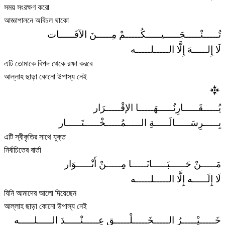
সময় সংরক্ষণ করো
আজ্ঞাপালনে অবিচল থাকো
تُـــــنْـــــجَـــــيـــــكُـــــمْ مِـــــنَ الآفَـــــات
لَا إِلـــــهَ إِلَّا الـــــلـــــه
এটি তোমাকে বিপদ থেকে রক্ষা করবে
আল্লাহ ছাড়া কোনো উপাস্য নেই
يُـــــقَـــــارِنُـــــهَـــــا الإقْـــــرَار
بِـــــرِسَـــــالَـــــةِ الـــــمُـــــخْـــــتَـــــار
এটি স্বীকৃতির সাথে যুক্ত
নির্বাচিতের বার্তা
مَـــــنْ حَـــــبَـــــانَـــــا مِـــــنْ أَنْـــــوَار
لَا إِلَـــــه إِلَّا الـــــلـــــه
যিনি আমাদের আলো দিয়েছেন
আল্লাহ ছাড়া কোনো উপাস্য নেই
خَـــــيْـــــرُ الـــــخَـــــلْـــــقِ عِـــــنْـــــدَ الـــــلـــــه