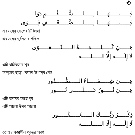
فِـــــيـــــهَـــــا لِـــــلـــــسُّـــــقْـــــمِ دَوَا
فِـــــيـــــهَـــــا لِـــــلـــــضَّـــــعْـــــفِ قِـــــوَى
এর মধ্যে রোগের চিকিৎসা
এর মধ্যে দুর্বলতার শক্তি
هِـــــيَ كَـــــلِـــــمَـــــةُ الـــــتَّـــــقـــــوَى
لَا إِلَـــــه إِلَّا الـــــلـــــه
এটি ধার্মিকতার শব্দ
আল্লাহ ছাড়া কোনো উপাস্য নেই
هِـــــيَ شِـــــفَـــــاءُ الـــــصُّـــــدُور
هِـــــيَ نُـــــورٌ عَـــــلَـــــى نُـــــور
এটি হৃদয়ের আরোগ্য
এটি আলো উপর আলো
ذِكْـــــرُ رَبِّـــــكَ الـــــغَـــــفُـــــور
لَا إِلَـــــه إِلَّا الـــــلـــــه
তোমার ক্ষমাশীল প্রভুর স্মরণ