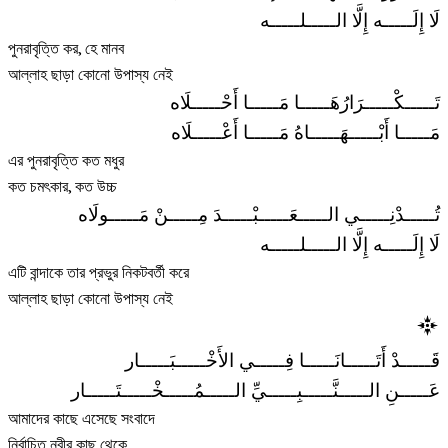
لَا إِلَـــــه إِلَّا الـــــلـــــه
পুনরাবৃত্তি কর, হে মানব
আল্লাহ ছাড়া কোনো উপাস্য নেই
تَـــــكْـــــرَارُهَـــــا مَـــــا أَحْـــــلَاه
مَـــــا أَبْـــــهَـــــاهُ مَـــــا أَعْـــــلَاه
এর পুনরাবৃত্তি কত মধুর
কত চমৎকার, কত উচ্চ
تُـــــدْنِـــــي الـــــعَـــــبْـــــدَ مِـــــنْ مَـــــولَاه
لَا إِلَـــــه إِلَّا الـــــلـــــه
এটি বান্দাকে তার প্রভুর নিকটবর্তী করে
আল্লাহ ছাড়া কোনো উপাস্য নেই
قَـــــدْ أَتَـــــانَـــــا فِـــــي الأَخْـــــبَـــــار
عَـــــنِ الـــــنَّـــــبِـــــيِّ الـــــمُـــــخْـــــتَـــــار
আমাদের কাছে এসেছে সংবাদে
নির্বাচিত নবীর কাছ থেকে