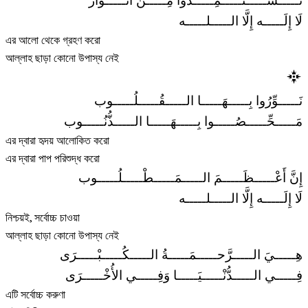
تَـــــســـــتَـــــمِـــــدُّوا مِـــــنْ أَنْـــــوَار
لَا إِلَـــــه إِلَّا الـــــلـــــه
এর আলো থেকে গ্রহণ করো
আল্লাহ ছাড়া কোনো উপাস্য নেই
نَـــــوِّرُوا بِـــــهَـــــا الـــــقُـــــلُـــــوب
مَـــــحِّـــــصُـــــوا بِـــــهَـــــا الـــــذُّنُـــــوب
এর দ্বারা হৃদয় আলোকিত করো
এর দ্বারা পাপ পরিশুদ্ধ করো
إِنَّ أَعْـــــظَـــــمَ الـــــمَـــــطْـــــلُـــــوب
لَا إِلَـــــه إِلَّا الـــــلـــــه
নিশ্চয়ই, সর্বোচ্চ চাওয়া
আল্লাহ ছাড়া কোনো উপাস্য নেই
هِـــــيَ الـــــرَّحـــــمَـــــةُ الـــــكُـــــبْـــــرَى
فِـــــي الـــــدُّنْـــــيَـــــا وَفِـــــي الأُخْـــــرَى
এটি সর্বোচ্চ করুণা