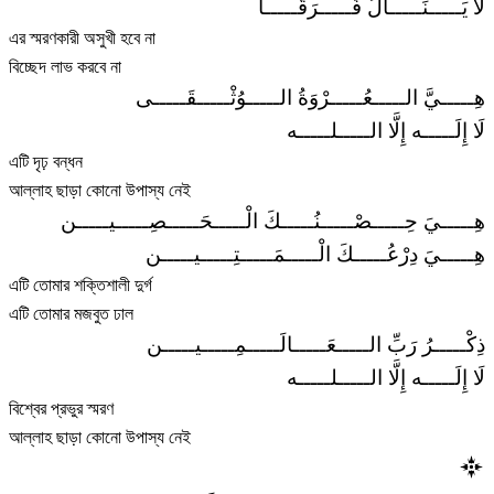
لا يَـــــنَـــــالُ فَـــــرَقَـــــا
এর স্মরণকারী অসুখী হবে না
বিচ্ছেদ লাভ করবে না
هِـــــيَّ الـــــعُـــــرْوَةُ الـــــوُثْـــــقَـــــى
لَا إِلَـــــه إِلَّا الـــــلـــــه
এটি দৃঢ় বন্ধন
আল্লাহ ছাড়া কোনো উপাস্য নেই
هِـــــيَ حِـــــصْـــــنُـــــكَ الْـــــحَـــــصِـــــيـــــن
هِـــــيَ دِرْعُـــــكَ الْـــــمَـــــتِـــــيـــــن
এটি তোমার শক্তিশালী দুর্গ
এটি তোমার মজবুত ঢাল
ذِكْـــــرُ رَبِّ الـــــعَـــــالَـــــمِـــــيـــــن
لَا إِلَـــــه إِلَّا الـــــلـــــه
বিশ্বের প্রভুর স্মরণ
আল্লাহ ছাড়া কোনো উপাস্য নেই