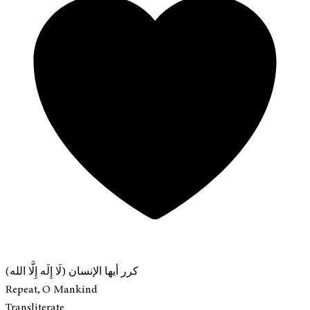
كرر أيها الإنسان (لَا إِلَه إِلَّا الله)
Repeat, O Mankind
Transliterate