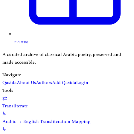
দান করুন
A curated archive of classical Arabic poetry, preserved and
made accessible.
Navigate
Qasida
About Us
Authors
Add Qasida
Login
Tools
⇄
Transliterate
↳
Arabic → English Transliteration Mapping
↳