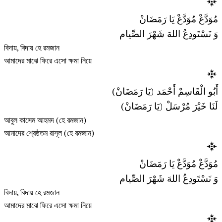
مُوَدَّعْ مُوَدَّعْ يَا رَمَضَانْ
وَ نَسْتَودِعُ اللهَ شَهْرَ الصِّيام
বিদায়, বিদায় হে রমজান
আমাদের মাঝে ফিরে এসো ক্ষমা নিয়ে
أَبُو الْقَاسِمْ أَحْمَد (يَا رَمَضَانْ)
لَنَا خَيْرَ مُرْسَلْ (يَا رَمَضَانْ)
আবুল কাসেম আহমদ (হে রমজান)
আমাদের শ্রেষ্ঠতম রাসূল (হে রমজান)
مُوَدَّعْ مُوَدَّعْ يَا رَمَضَانْ
وَ نَسْتَودِعُ اللهَ شَهْرَ الصِّيام
বিদায়, বিদায় হে রমজান
আমাদের মাঝে ফিরে এসো ক্ষমা নিয়ে