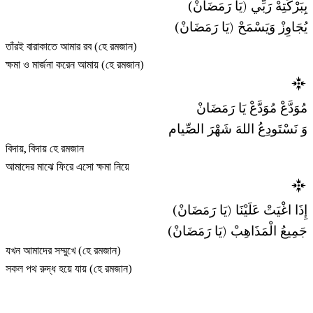
بِبَرْكَتِهْ رَبِّي (يَا رَمَضَانْ)
يُجَاوِزْ وَيَسْمَحْ (يَا رَمَضَانْ)
তাঁরই বারাকাতে আমার রব (হে রমজান)
ক্ষমা ও মার্জনা করেন আমায় (হে রমজান)
مُوَدَّعْ مُوَدَّعْ يَا رَمَضَانْ
وَ نَسْتَودِعُ اللهَ شَهْرَ الصِّيام
বিদায়, বিদায় হে রমজান
আমাদের মাঝে ফিরে এসো ক্ষমা নিয়ে
إِذَا اغْيَتْ عَلَيْنَا (يَا رَمَضَانْ)
جَمِيعُ الْمَذَاهِبْ (يَا رَمَضَانْ)
যখন আমাদের সম্মুখে (হে রমজান)
সকল পথ রুদ্ধ হয়ে যায় (হে রমজান)