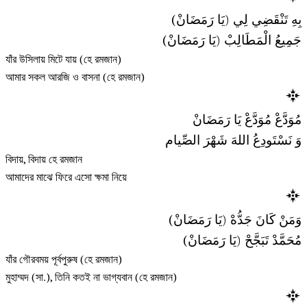
بِهِ تَنْقَضِي لِي (يَا رَمَضَانْ)
جَمِيعُ الْمَطَالِبْ (يَا رَمَضَانْ)
যাঁর উসিলায় মিটে যায় (হে রমজান)
আমার সকল আরজি ও বাসনা (হে রমজান)
مُوَدَّعْ مُوَدَّعْ يَا رَمَضَانْ
وَ نَسْتَودِعُ اللهَ شَهْرَ الصِّيام
বিদায়, বিদায় হে রমজান
আমাদের মাঝে ফিরে এসো ক্ষমা নিয়ে
وَمَنْ كَانَ جَدُّهْ (يَا رَمَضَانْ)
مُحَمَّدْ تَبَجَّحْ (يَا رَمَضَانْ)
যাঁর গৌরবময় পূর্বপুরুষ (হে রমজান)
মুহাম্মদ (সা.), তিনি কতই না ভাগ্যবান (হে রমজান)