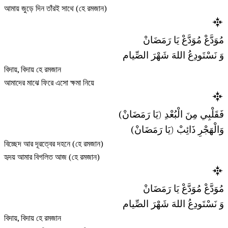
আমায় জুড়ে দিন তাঁরই সাথে (হে রমজান)
مُوَدَّعْ مُوَدَّعْ يَا رَمَضَانْ
وَ نَسْتَودِعُ اللهَ شَهْرَ الصِّيام
বিদায়, বিদায় হে রমজান
আমাদের মাঝে ফিরে এসো ক্ষমা নিয়ে
فَقَلْبِي مِنَ الْبُعْدِ (يَا رَمَضَانْ)
وَالْهَجْرِ ذَائِبْ (يَا رَمَضَانْ)
বিচ্ছেদ আর দূরত্বের দহনে (হে রমজান)
হৃদয় আমার বিগলিত আজ (হে রমজান)
مُوَدَّعْ مُوَدَّعْ يَا رَمَضَانْ
وَ نَسْتَودِعُ اللهَ شَهْرَ الصِّيام
বিদায়, বিদায় হে রমজান