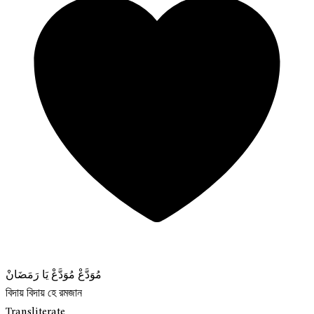
مُوَدَّعْ مُوَدَّعْ يَا رَمَضَانْ
বিদায় বিদায় হে রমজান
Transliterate