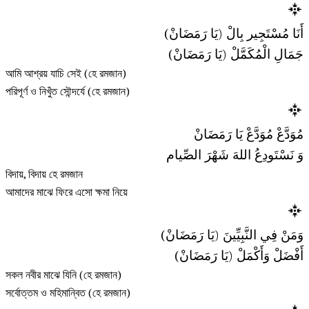
أَنَا مُسْتَجِير بِالْ (يَا رَمَضَانْ)
جَمَالِ الْمُكَمَّلْ (يَا رَمَضَانْ)
আমি আশ্রয় যাচি সেই (হে রমজান)
পরিপূর্ণ ও নিখুঁত সৌন্দর্যে (হে রমজান)
مُوَدَّعْ مُوَدَّعْ يَا رَمَضَانْ
وَ نَسْتَودِعُ اللهَ شَهْرَ الصِّيام
বিদায়, বিদায় হে রমজান
আমাদের মাঝে ফিরে এসো ক্ষমা নিয়ে
وَمَنْ فِي النَّبِيِّينَ (يَا رَمَضَانْ)
أَفْضَلْ وَأَكْمَلْ (يَا رَمَضَانْ)
সকল নবীর মাঝে যিনি (হে রমজান)
সর্বোত্তম ও মহিমান্বিত (হে রমজান)