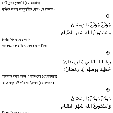
সেই সুন্দর মুখচ্ছবি (হে রমজান)
কুঞ্চিত অথবা আলুলায়িত কেশ (হে রমজান)
مُوَدَّعْ مُوَدَّعْ يَا رَمَضَانْ
وَ نَسْتَودِعُ اللهَ شَهْرَ الصِّيام
বিদায়, বিদায় হে রমজান
আমাদের মাঝে ফিরে এসো ক্ষমা নিয়ে
رَعَا الله لَيَالِي (يَا رَمَضَانْ)
حُظِينَا بِوَصْلِه (يَا رَمَضَانْ)
আল্লাহ কবুল করুন এ রাতগুলো (হে রমজান)
যাতে ধন্য হই তাঁর সান্নিধ্যে (হে রমজান)
مُوَدَّعْ مُوَدَّعْ يَا رَمَضَانْ
وَ نَسْتَودِعُ اللهَ شَهْرَ الصِّيام