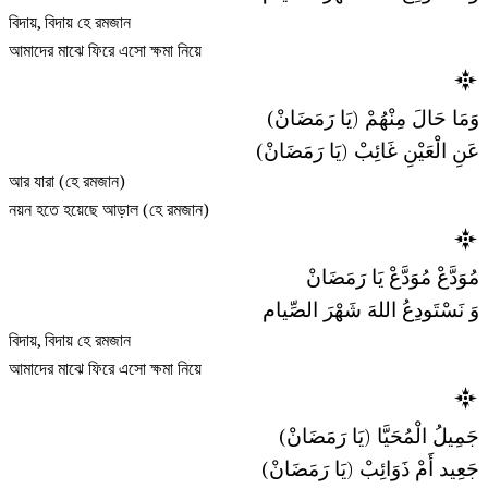
বিদায়, বিদায় হে রমজান
আমাদের মাঝে ফিরে এসো ক্ষমা নিয়ে
وَمَا حَالَ مِنْهُمْ (يَا رَمَضَانْ)
عَنِ الْعَيْنِ غَائِبْ (يَا رَمَضَانْ)
আর যারা (হে রমজান)
নয়ন হতে হয়েছে আড়াল (হে রমজান)
مُوَدَّعْ مُوَدَّعْ يَا رَمَضَانْ
وَ نَسْتَودِعُ اللهَ شَهْرَ الصِّيام
বিদায়, বিদায় হে রমজান
আমাদের মাঝে ফিরে এসো ক্ষমা নিয়ে
جَمِيلُ الْمُحَيَّا (يَا رَمَضَانْ)
جَعِيد أَمْ ذَوَائِبْ (يَا رَمَضَانْ)