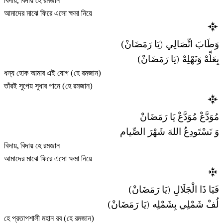
বিদায়, বিদায় হে রমজান
আমাদের মাঝে ফিরে এসো ক্ষমা নিয়ে
وَطَابَ اتِّصَالِي (يَا رَمَضَانْ)
بِعَلِّهْ وَنَهْلِهْ (يَا رَمَضَانْ)
ধন্য হোক আমার এই যোগ (হে রমজান)
তাঁরই সুপেয় সুধার পানে (হে রমজান)
مُوَدَّعْ مُوَدَّعْ يَا رَمَضَانْ
وَ نَسْتَودِعُ اللهَ شَهْرَ الصِّيام
বিদায়, বিদায় হে রমজান
আমাদের মাঝে ফিরে এসো ক্ষমা নিয়ে
فَيَا ذَا الْجَلَالِ (يَا رَمَضَانْ)
لُفْ شَمْلِي بِشَمْلِه (يَا رَمَضَانْ)
হে প্রতাপশালী মহান রব (হে রমজান)