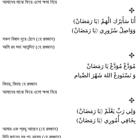
আমাদের মাঝে ফিরে এসো ক্ষমা নিয়ে
أَنَا سَأَتِرُك الْهَمْ (يَا رَمَضَانْ)
وَوَاصِلْ سُرُورِي (يَا رَمَضَانْ)
সকল বিষাদ দূরে ঠেলে (হে রমজান)
আমি রব সদা আনন্দিত (হে রমজান)
مُوَدَّعْ مُوَدَّعْ يَا رَمَضَانْ
وَ نَسْتَودِعُ اللهَ شَهْرَ الصِّيام
বিদায়, বিদায় হে রমজান
আমাদের মাঝে ফিরে এসো ক্ষমা নিয়ে
وَلِي رَبِّ يَعْلَمْ (يَا رَمَضَانْ)
بِخَافِي أُمُورِي (يَا رَمَضَانْ)
আমার এক প্রভু আছেন (হে রমজান)
যিনি জানেন সব গূঢ় রহস্য (হে রমজান)