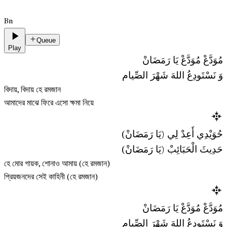
Bn
Queue
Play
مُوَدَّعْ مُوَدَّعْ يَا رَمَضَانْ
وَ نَسْتَودِعُ اللهَ شَهْرَ الصِّيام
বিদায়, বিদায় হে রমজান
আমাদের মাঝে ফিরে এসো ক্ষমা নিয়ে
حُوَيْدِي أَعِدْ لِي (يَا رَمَضَانْ)
حَدِيثَ الْحَبَائِبْ (يَا رَمَضَانْ)
হে মোর গায়ক, শোনাও আমায় (হে রমজান)
প্রিয়জনদের সেই কাহিনী (হে রমজান)
مُوَدَّعْ مُوَدَّعْ يَا رَمَضَانْ
وَ نَسْتَودِعُ اللهَ شَهْرَ الصِّيام