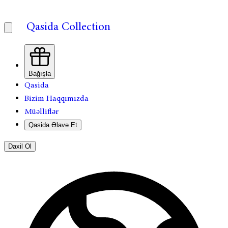
Qasida Collection
Bağışla
Qasida
Bizim Haqqımızda
Müəlliflər
Qasida Əlavə Et
Daxil Ol