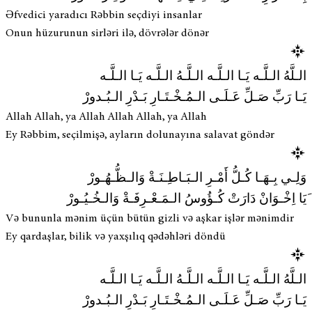
Əfvedici yaradıcı Rəbbin seçdiyi insanlar
Onun hüzurunun sirləri ilə, dövrələr dönər
الـلَّهُ الـلَّـه يَـا الـلَّـه الـلَّـهُ الـلَّـه يَـا الـلَّـه
يَـا رَبِّ صَـلِّ عَـلَـى الـمُـخْـتَـارِ بَـدْرِ الـبُـدورْ
Allah Allah, ya Allah Allah Allah, ya Allah
Ey Rəbbim, seçilmişə, ayların dolunayına salavat göndər
وَلِـي بِـهَـا كُـلُّ أَمْـرِ الـبَـاطِـنَـةْ وَالـظُّـهُـورْ
َیَا اِخْـوَانْ دَارَتْ كُـؤُوسُ الـمَـعْـرِفَـةْ وَالـخُـيُـورْ
Və bununla mənim üçün bütün gizli və aşkar işlər mənimdir
Ey qardaşlar, bilik və yaxşılıq qədəhləri döndü
الـلَّهُ الـلَّـه يَـا الـلَّـه الـلَّـهُ الـلَّـه يَـا الـلَّـه
يَـا رَبِّ صَـلِّ عَـلَـى الـمُـخْـتَـارِ بَـدْرِ الـبُـدورْ