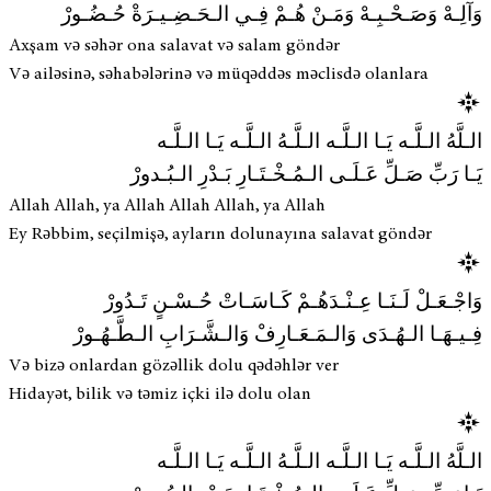
وَآلِـهْ وَصَـحْـبِـهْ وَمَـنْ هُـمْ فِـي الـحَـضِـيـرَةْ حُـضُـورْ
Axşam və səhər ona salavat və salam göndər
Və ailəsinə, səhabələrinə və müqəddəs məclisdə olanlara
الـلَّهُ الـلَّـه يَـا الـلَّـه الـلَّـهُ الـلَّـه يَـا الـلَّـه
يَـا رَبِّ صَـلِّ عَـلَـى الـمُـخْـتَـارِ بَـدْرِ الـبُـدورْ
Allah Allah, ya Allah Allah Allah, ya Allah
Ey Rəbbim, seçilmişə, ayların dolunayına salavat göndər
وَاجْـعَـلْ لَـنَـا عِـنْـدَهُـمْ كَـاسَـاتْ حُـسْـنٍ تَـدُورْ
فِـيـهَـا الـهُـدَى وَالـمَـعَـارِفْ وَالـشَّـرَابِ الـطَّـهُـورْ
Və bizə onlardan gözəllik dolu qədəhlər ver
Hidayət, bilik və təmiz içki ilə dolu olan
الـلَّهُ الـلَّـه يَـا الـلَّـه الـلَّـهُ الـلَّـه يَـا الـلَّـه