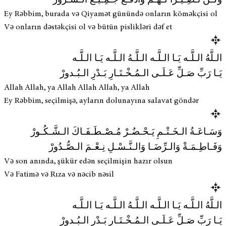
وَكُـنْ نَـصِـيـراً لَـهُـمْ وَادْفَـعْ جَـمِـيْـعَ الـشُّـرُورْ
Ey Rəbbim, burada və Qiyamət günündə onların köməkçisi ol
Və onların dəstəkçisi ol və bütün pislikləri dəf et
الـلَّهُ الـلَّـه يَـا الـلَّـه الـلَّـهُ الـلَّـه يَـا الـلَّـه
يَـا رَبِّ صَـلِّ عَـلَـى الـمُـخْـتَـارِ بَـدْرِ الـبُـدورْ
Allah Allah, ya Allah Allah Allah, ya Allah
Ey Rəbbim, seçilmişə, ayların dolunayına salavat göndər
وَسَـاعَـةُ الـخَـتْـمِ يَـحْـضُـرْ مُـصْـطَـفَـاكَ الـشَّـكُـورْ
وَفَـاطِـمَـةْ وَالـرِّضَـا وَالـنَّـسْـلِ نِـعْـمَ الـصُّـدُورْ
Və son anında, şükür edən seçilmişin hazır olsun
Və Fatimə və Rıza və nəcib nəsil
الـلَّهُ الـلَّـه يَـا الـلَّـه الـلَّـهُ الـلَّـه يَـا الـلَّـه
يَـا رَبِّ صَـلِّ عَـلَـى الـمُـخْـتَـارِ بَـدْرِ الـبُـدورْ