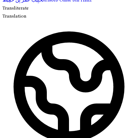
الحَبِيب عُمَرْ بِن حَفِيظ
Həbib Ömər bin Hafiz
Transliterate
Translation