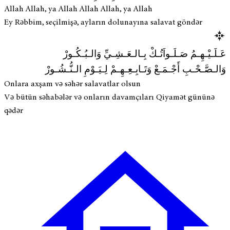
Allah Allah, ya Allah Allah Allah, ya Allah
Ey Rəbbim, seçilmişə, ayların dolunayına salavat göndər
عَـلَـيْـهِـمُ صَـلَـواَتُـكْ بِـالـعَـشِـيِّ وَالـبُـكُـورْ
وَالـصَّـحْـبِ أَجْـمَـعْ وَتَـابِـعِـهِـمْ لِـيَـوْمِ الـنُّـشُـورْ
Onlara axşam və səhər salavatlar olsun
Və bütün səhabələr və onların davamçıları Qiyamət gününə
qədər