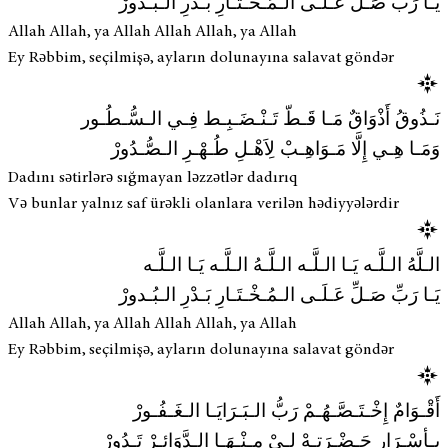
يَـا رَبِّ صَـلِّ عَـلَـى الـمُـخْـتَـارِ بَـدْرِ الـبُـدورْ
Allah Allah, ya Allah Allah Allah, ya Allah
Ey Rəbbim, seçilmişə, ayların dolunayına salavat göndər
نَـذُوقُ أَذْوَاقٌ مَـا قَـطّ تَـنْـضَـبِـط فِـي الـسُّـطُـور
وَمَـا هِـي إِلَّا مَـوَاهِـبْ لِاَهْـلِ طُـهْـرِ الـصُّـدُورْ
Dadını sətirlərə sığmayan ləzzətlər dadırıq
Və bunlar yalnız saf ürəkli olanlara verilən hədiyyələrdir
الـلَّهُ الـلَّـه يَـا الـلَّـه الـلَّـهُ الـلَّـه يَـا الـلَّـه
يَـا رَبِّ صَـلِّ عَـلَـى الـمُـخْـتَـارِ بَـدْرِ الـبُـدورْ
Allah Allah, ya Allah Allah Allah, ya Allah
Ey Rəbbim, seçilmişə, ayların dolunayına salavat göndər
أَقْـوَامٌ إِخْـتَـصَّـهُـمْ رَبُّ الـبَـرَايَـا الـغَـفُـورْ
بِـأسْـرَارِ حَـضْـرَتِـهْ لِـيْ مِـنْـهَـا الـدَّوَائِـرْ تَـدُورْ