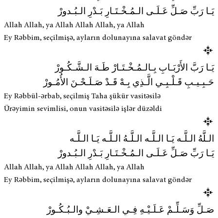
يَـا رَبِّ صَـلِّ عَـلَـى الـمُـخْـتَـارِ بَـدْرِ الـبُـدورْ
Allah Allah, ya Allah Allah Allah, ya Allah
Ey Rəbbim, seçilmişə, ayların dolunayına salavat göndər
يَـا رَبَّ الأَرْبَـابِ بِـالـمُـخْـتَـارْ طَـهَ الـشَّـكُـورْ
حَـبِـيـبِ قَـلْـبِـي الَّـذِي بِـهْ قَـدْ صَـلَـحْـنَ الأُمُـورْ
Ey Rəbbül-ərbab, seçilmiş Taha şükür vasitəsilə
Ürəyimin sevimlisi, onun vasitəsilə işlər düzəldi
الـلَّهُ الـلَّـه يَـا الـلَّـه الـلَّـهُ الـلَّـه يَـا الـلَّـه
يَـا رَبِّ صَـلِّ عَـلَـى الـمُـخْـتَـارِ بَـدْرِ الـبُـدورْ
Allah Allah, ya Allah Allah Allah, ya Allah
Ey Rəbbim, seçilmişə, ayların dolunayına salavat göndər
صَـلِّ وَسَـلِّـمْ عَـلَـيْـهِ فِـي الـعَـشِـيْ والـبُـكُـورْ