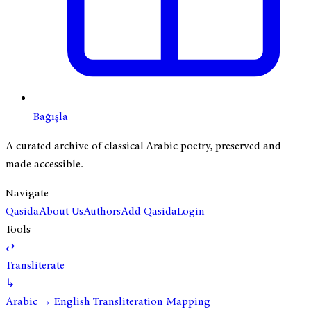
Bağışla
A curated archive of classical Arabic poetry, preserved and
made accessible.
Navigate
Qasida
About Us
Authors
Add Qasida
Login
Tools
⇄
Transliterate
↳
Arabic → English Transliteration Mapping