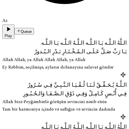
Az
Queue
Play
الـلَّهُ الـلَّـه يَـا الـلَّـه الـلَّـهُ الـلَّـه يَـا الـلَّـه
يَـا رَبِّ صَـلِّ عَـلَـى الـمُـخْـتَـارِ بَـدْرِ الـبُـدورْ
Allah Allah, ya Allah Allah Allah, ya Allah
Ey Rəbbim, seçilmişə, ayların dolunayına salavat göndər
الـلَّـهُ يُـحَـقِّـقْ لَـنَـا لُـقْـيَـا الـنَّـبِـيِّ فِـي سُـرُورْ
فِـي أُنْـسٍ كَـامِـلْ وَفِـي ذَوْقِ الـصَّـفَـا وَالـحُـبُـورِ
Allah bizə Peyğəmbərlə görüşün sevincini nəsib etsin
Tam bir harmoniya içində və saflığın və sevincin dadında
الـلَّهُ الـلَّـه يَـا الـلَّـه الـلَّـهُ الـلَّـه يَـا الـلَّـه