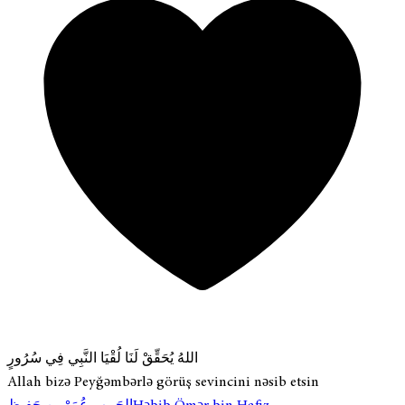
اللهُ يُحَقِّقْ لَنَا لُقْيَا النَّبِي فِي سُرُورٍ
Allah bizə Peyğəmbərlə görüş sevincini nəsib etsin