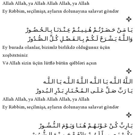
Allah Allah, ya Allah Allah Allah, ya Allah
Ey Rəbbim, seçilmişə, ayların dolunayına salavat göndər
يَـا مَـنْ حَـضَـرْتُـمْ هُـنِـيـتُـمْ عِـنْـدَنَـا بِـالـحُـضُـورْ
وَالـلَّـهُ يَـشْـرَحْ لَـكُـمْ بِـالـفَـضْـلِ كُـلِّ الـصُّـدُورْ
Ey burada olanlar, bizimlə birlikdə olduğunuz üçün
xoşbəxtsiniz
Və Allah sizin üçün lütflə bütün qəlbləri açsın
الـلَّهُ الـلَّـه يَـا الـلَّـه الـلَّـهُ الـلَّـه يَـا الـلَّـه
يَـا رَبِّ صَـلِّ عَـلَـى الـمُـخْـتَـارِ بَـدْرِ الـبُـدورْ
Allah Allah, ya Allah Allah Allah, ya Allah
Ey Rəbbim, seçilmişə, ayların dolunayına salavat göndər
يَـارِبِّ كُـنْ عَـوْنَـهُـمْ هُـنَـا وَيَـوْمَ الـنُّـشُـورْ