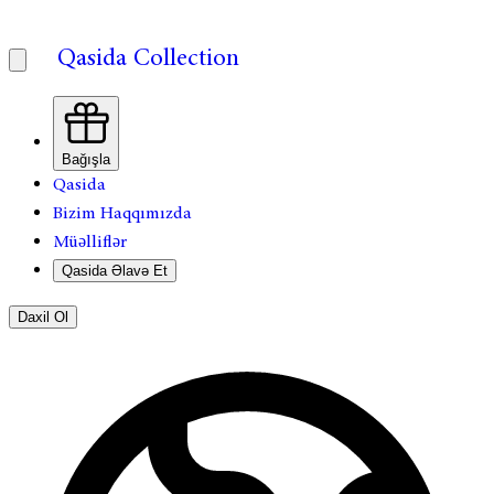
Qasida Collection
Bağışla
Qasida
Bizim Haqqımızda
Müəlliflər
Qasida Əlavə Et
Daxil Ol