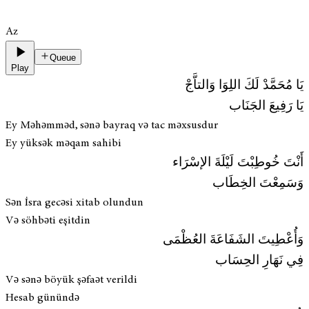
Az
Queue
Play
يَا مُحَمَّدْ لَكَ اللِوَا وَالتاَّجْ
يَا رَفِيعَ الجَنَاب
Ey Məhəmməd, sənə bayraq və tac məxsusdur
Ey yüksək məqam sahibi
أَنْتَ خُوطِبْتَ لَيْلَةَ الإسْرَاء
وَسَمِعْتَ الخِطَاب
Sən İsra gecəsi xitab olundun
Və söhbəti eşitdin
وَأُعْطِيتَ الشَفَاعَةَ العُظْمَى
فِي نَهَارِ الحِسَاب
Və sənə böyük şəfaət verildi
Hesab günündə