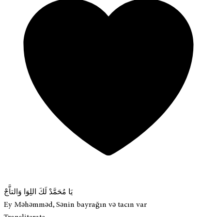
يَا مُحَمَّدْ لَكَ اللِوَا وَالتاَّجْ
Ey Məhəmməd, Sənin bayrağın və tacın var