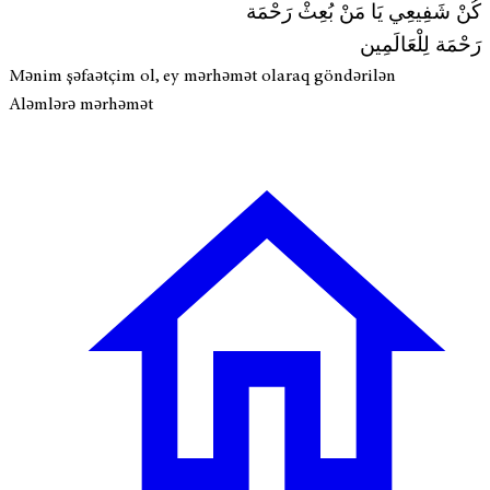
كُنْ شَفِيعِي يَا مَنْ بُعِثْ رَحْمَة
رَحْمَة لِلْعَالَمِين
Mənim şəfaətçim ol, ey mərhəmət olaraq göndərilən
Aləmlərə mərhəmət