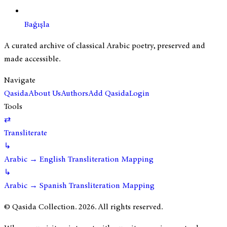
Bağışla
A curated archive of classical Arabic poetry, preserved and
made accessible.
Navigate
Qasida
About Us
Authors
Add Qasida
Login
Tools
⇄
Transliterate
↳
Arabic → English Transliteration Mapping
↳
Arabic → Spanish Transliteration Mapping
© Qasida Collection.
2026
. All rights reserved.