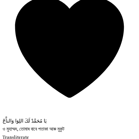
يَا مُحَمَّدْ لَكَ اللِوَا وَالتاَّجْ
ও মুহাম্মদ, তোমাৰ বাবে পতাকা আৰু মুকুট
Transliterate