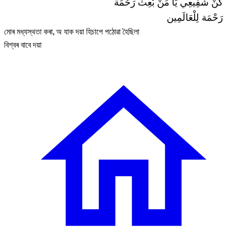
كُنْ شَفِيعِي يَا مَنْ بُعِثْ رَحْمَة
رَحْمَة لِلْعَالَمِين
মোৰ মধ্যস্থতা কৰা, অ যাক দয়া হিচাপে পঠোৱা হৈছিলা
বিশ্বৰ বাবে দয়া