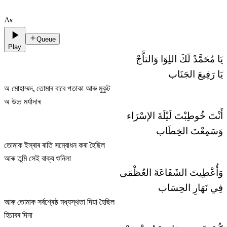
As
Queue
Play
يَا مُحَمَّدْ لَكَ اللِوَا وَالتاَّجْ
يَا رَفِيعَ الجَنَاب
অ মোহাম্মদ, তোমাৰ বাবে পতাকা আৰু মুকুট
অ উচ্চ মর্যাদাৰ
أَنْتَ خُوطِبْتَ لَيْلَةَ الإسْرَاء
وَسَمِعْتَ الخِطَاب
তোমাক ইস্ৰাৰ ৰাতি সম্বোধন কৰা হৈছিল
আৰু তুমি সেই বাক্য শুনিলা
وَأُعْطِيتَ الشَفَاعَةَ العُظْمَى
فِي نَهَارِ الحِسَاب
আৰু তোমাক সৰ্বশ্ৰেষ্ঠ মধ্যস্থতা দিয়া হৈছিল
হিচাবৰ দিনা