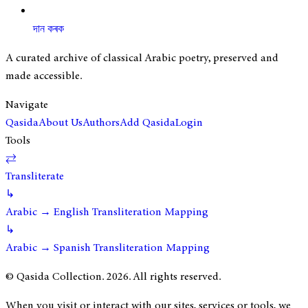
দান কৰক
A curated archive of classical Arabic poetry, preserved and
made accessible.
Navigate
Qasida
About Us
Authors
Add Qasida
Login
Tools
⇄
Transliterate
↳
Arabic → English Transliteration Mapping
↳
Arabic → Spanish Transliteration Mapping
© Qasida Collection.
2026
. All rights reserved.
When you visit or interact with our sites, services or tools, we