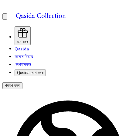
Qasida Collection
দান কৰক
Qasida
আমাৰ বিষয়ে
লেখকসকল
Qasida যোগ কৰক
প্ৰৱেশ কৰক