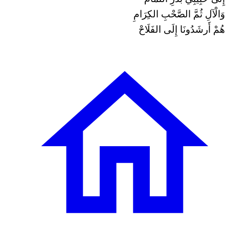
وَالْآلِ ثُمَّ الصَّحْبِ الكِرَامِ
هُمْ أَرشَدُونَا إِلَى الفَلَاحْ