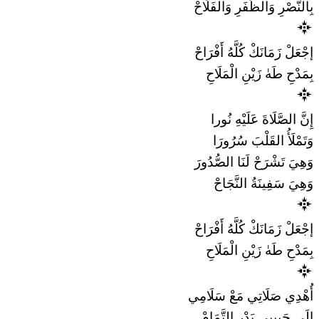
بِالنَّصْرِ وَالظَّفَرِ وَالفَلَاحْ
إجْعَلْ زَمَانَكْ كُلَّهُ أَفْرَاحْ
بِمَدْحِ طَهٰ زَيْنِ الْمَلَاحِ
إِنَّ الصَّلَاةَ عَلَيْهِ نُورا
وَتَمْلَأُ القَلْبَ سُرُورَا
وَهِيَ تَشْرَحْ لَنَا الصُّدُورَ
وَهِيَ سَفِينَةُ النَّجَاحْ
إجْعَلْ زَمَانَكْ كُلَّهُ أَفْرَاحْ
بِمَدْحِ طَهٰ زَيْنِ الْمَلَاحِ
أُهْدِي صَلَاتِي مَعْ سَلَامِي
إِلَى حَبِيبِي بَدْرِ التَّمَامْ