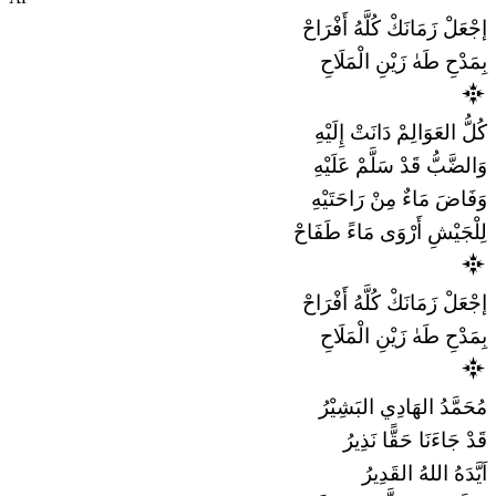
إجْعَلْ زَمَانَكْ كُلَّهُ أَفْرَاحْ
بِمَدْحِ طَهٰ زَيْنِ الْمَلَاحِ
كُلُّ العَوَالِمْ دَانَتْ إِلَيْهِ
وَالضَّبُّ قَدْ سَلَّمْ عَلَيْهِ
وَفَاضَ مَاءٌ مِنْ رَاحَتَيْهِ
لِلْجَيْشِ أَرْوَى مَاءً طَفَاحْ
إجْعَلْ زَمَانَكْ كُلَّهُ أَفْرَاحْ
بِمَدْحِ طَهٰ زَيْنِ الْمَلَاحِ
مُحَمَّدُ الهَادِي البَشِيْرُ
قَدْ جَاءَنَا حَقًّا نَذِيرُ
اَيَّدَهُ اللهُ القَدِيرُ