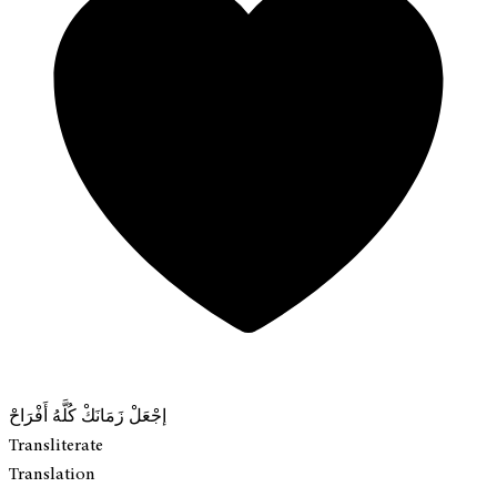
إجْعَلْ زَمَانَكْ كُلَّهُ أَفْرَاحْ
Transliterate
Translation