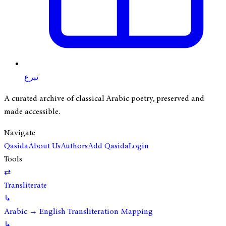
تبرع
A curated archive of classical Arabic poetry, preserved and
made accessible.
Navigate
Qasida
About Us
Authors
Add Qasida
Login
Tools
⇄
Transliterate
↳
Arabic → English Transliteration Mapping
↳