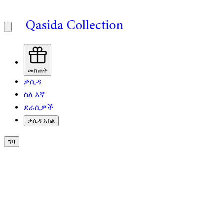
Qasida Collection
መስጠት
ቃሲዳ
ስለ እኛ
ደራሲዎች
ቃሲዳ አክል
ግባ